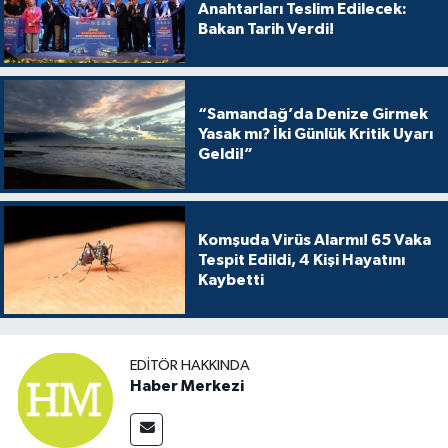
Anahtarları Teslim Edilecek:
Bakan Tarih Verdi!
“Samandağ’da Denize Girmek
Yasak mı? İki Günlük Kritik Uyarı
Geldi!”
Komşuda Virüs Alarmı! 65 Vaka
Tespit Edildi, 4 Kişi Hayatını
Kaybetti
EDITÖR HAKKINDA
Haber Merkezi