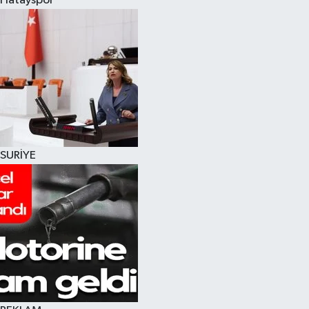
Hatayspor
SURİYE