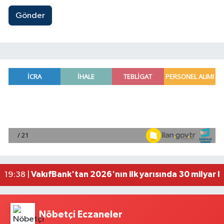
Gönder
Antalya'da seyir halindeki otomobilde çıkan yang
21:03 |
Antalya'da apartman dairesinde çıkan yangında
20:05 |
Side Antik Kenti'nde düzenlenen AKMED Arkeol
19:56 |
VakıfBank'tan 2026'nın ilk yarısında 30 milyar l
19:38 |
'Kutuplarda Sıfır Atık' kitabı tanıtıldı
22:01 |
Nöbetçi Eczaneler