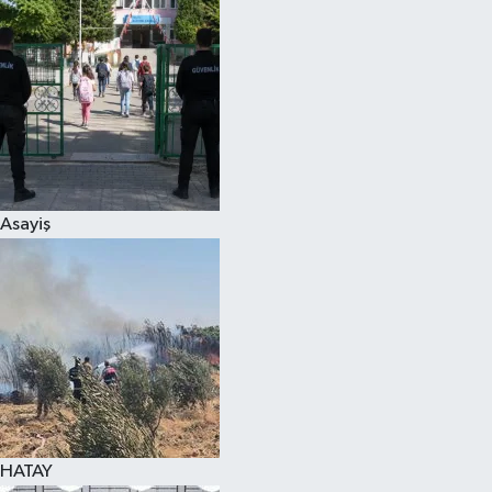
Spor
Teknoloji
Yaşam
Asayiş
HATAY