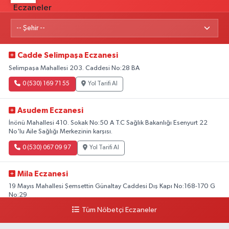
Cadde Selimpaşa Eczanesi
Selimpaşa Mahallesi 203. Caddesi No:28 BA
0 (530) 169 71 55
Yol Tarifi Al
Asudem Eczanesi
İnönü Mahallesi 410. Sokak No:50 A T.C Sağlık Bakanlığı Esenyurt 22
No'lu Aile Sağlığı Merkezinin karşısı.
0 (530) 067 09 97
Yol Tarifi Al
Mila Eczanesi
19 Mayıs Mahallesi Şemsettin Günaltay Caddesi Dış Kapı No:168-170 G
No:29
Tüm Nöbetçi Eczaneler
0 (216) 514 23 73
Yol Tarifi Al