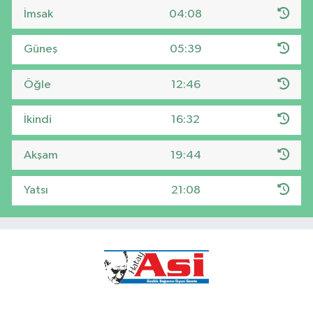
İmsak
04:08
Güneş
05:39
Öğle
12:46
İkindi
16:32
Akşam
19:44
Yatsı
21:08