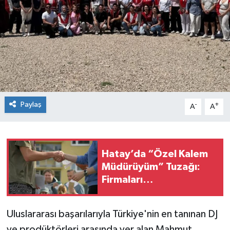
Paylaş
-
+
A
A
Hatay’da “Özel Kalem
Müdürüyüm” Tuzağı:
Firmaları
Dolandırıyorlar!
Uluslararası başarılarıyla Türkiye'nin en tanınan DJ
ve prodüktörleri arasında yer alan Mahmut