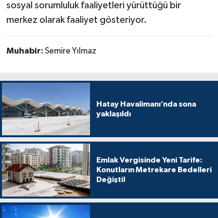
sosyal sorumluluk faaliyetleri yürüttüğü bir
merkez olarak faaliyet gösteriyor.
Muhabir:
Semire Yılmaz
Hatay Havalimanı’nda sona
yaklaşıldı
Emlak Vergisinde Yeni Tarife:
Konutların Metrekare Bedelleri
Değişti!