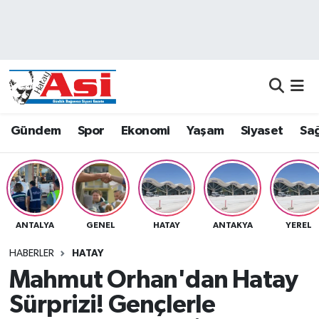
Asayiş
Nöbetçi Eczaneler
Dünya
Hava Durumu
Eğitim
Namaz Vakitleri
Gündem
Spor
Ekonomi
Yaşam
Siyaset
Sağ
Ekonomi
Trafik Durumu
Gündem
Süper Lig Puan Durumu ve Fikstür
ANTALYA
GENEL
HATAY
ANTAKYA
YEREL
Magazin
Tüm Manşetler
HABERLER
HATAY
Sağlık
Son Dakika Haberleri
Mahmut Orhan'dan Hatay
Sürprizi! Gençlerle
Siyaset
Haber Arşivi