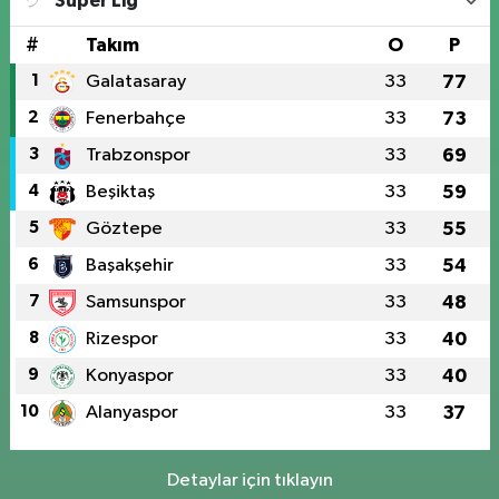
Süper Lig
#
Takım
O
P
1
Galatasaray
33
77
2
Fenerbahçe
33
73
3
Trabzonspor
33
69
4
Beşiktaş
33
59
5
Göztepe
33
55
6
Başakşehir
33
54
7
Samsunspor
33
48
8
Rizespor
33
40
9
Konyaspor
33
40
10
Alanyaspor
33
37
Detaylar için tıklayın