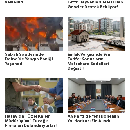
yaklaşıldı
Gitti: Hayvanları Telef Olan
Gençler Destek Bekliyor!
Sabah Saatlerinde
Emlak Vergisinde Yeni
Defne’de Yangın Paniği
Tarife: Konutların
Yaşandı!
Metrekare Bedelleri
Değişti!
Hatay’da “Özel Kalem
AK Parti’de Yeni Dönemin
Müdürüyüm” Tuzağı:
Yol Haritası Ele Alındı!
Firmaları Dolandırıyorlar!