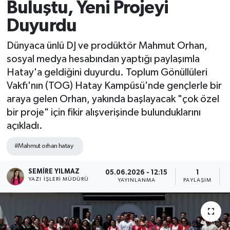
Buluştu, Yeni Projeyi
Spor
Duyurdu
Teknoloji
Dünyaca ünlü DJ ve prodüktör Mahmut Orhan,
sosyal medya hesabından yaptığı paylaşımla
Yaşam
Hatay'a geldiğini duyurdu. Toplum Gönüllüleri
Vakfı'nın (TOG) Hatay Kampüsü'nde gençlerle bir
araya gelen Orhan, yakında başlayacak "çok özel
bir proje" için fikir alışverişinde bulunduklarını
açıkladı.
#Mahmut orhan hatay
SEMIRE YILMAZ
05.06.2026 - 12:15
1
YAZI İŞLERI MÜDÜRÜ
YAYINLANMA
PAYLAŞIM