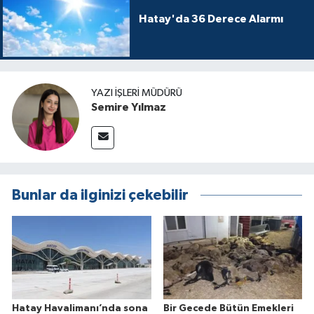
Hatay'da 36 Derece Alarmı
YAZI İŞLERI MÜDÜRÜ
Semire Yılmaz
Bunlar da ilginizi çekebilir
Hatay Havalimanı’nda sona
Bir Gecede Bütün Emekleri