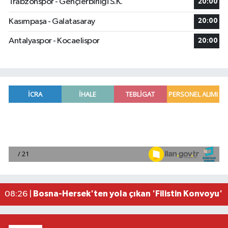
Trabzonspor - Gençlerbirliği S.K.
20:00
Kasımpaşa - Galatasaray
20:00
Antalyaspor - Kocaelispor
20:00
Antalya'da tropikal meyve üreticileri seralarda y
11:11 |
Kumluca'da düzenlenen 30 Ağustos Zafer Kupası 
11:05 |
Emlak Vergisinde Yeni Tarife: Konutların Metreka
10:30 |
Sabah Saatlerinde Defne’de Yangın Paniği Yaşan
10:04 |
Bosna-Hersek'ten yola çıkan 'Filistin Konvoyu' 
08:26 |