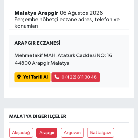
Malatya Arapgir
06 Ağustos 2026
Perşembe nöbetçi eczane adres, telefon ve
konumları
ARAPGIR ECZANESİ
Mehmetakif MAH. Atatürk Caddesi NO: 16
44800 Arapgir Malatya
Yol Tarifi Al
0 (422) 811 30 48
MALATYA DIĞER İLÇELER
Akçadağ
Arapgir
Arguvan
Battalgazi