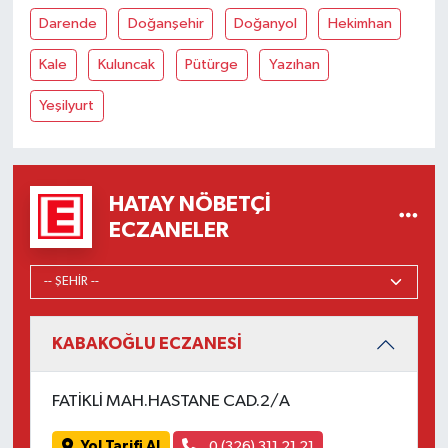
Darende
Doğanşehir
Doğanyol
Hekimhan
Kale
Kuluncak
Pütürge
Yazıhan
Yeşilyurt
HATAY NÖBETÇI
ECZANELER
KABAKOĞLU ECZANESİ
FATİKLİ MAH.HASTANE CAD.2/A
Yol Tarifi Al
0 (326) 311 21 21