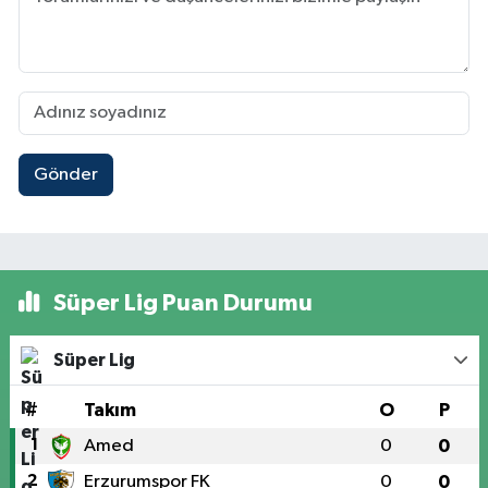
Gönder
Süper Lig Puan Durumu
Süper Lig
#
Takım
O
P
1
Amed
0
0
2
Erzurumspor FK
0
0