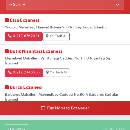
Efsa Eczanesi
Yakuplu Mahallesi, Hürriyet Bulvarı No:7A 1 Beylikdüzü İstanbul
0 (212) 876 20 31
Yol Tarifi Al
Butik Nişantaşı Eczanesi
Meşrutiyet Mahallesi, Vali Konağı Caddesi No:111 D Nişantaşı Şişli
İstanbul
0 (212) 234 56 66
Yol Tarifi Al
Burcu Eczanesi
Barbaros Mahallesi, Mahmutbey Caddesi No:80 A Barbaros Bağcılar
İstanbul
Tüm Nöbetçi Eczaneler
0 (212) 552 25 29
Yol Tarifi Al
Tuna Tillo Eczanesi
HATAY
10.08.2026