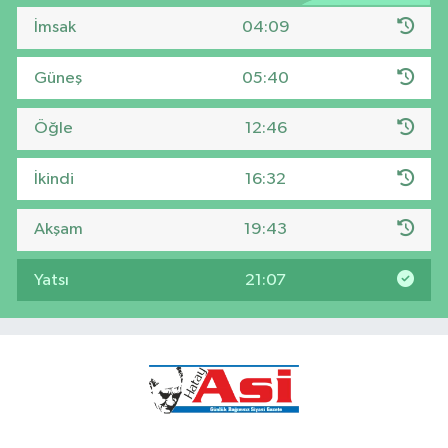
İmsak
04:09
Güneş
05:40
Öğle
12:46
İkindi
16:32
Akşam
19:43
Yatsı
21:07