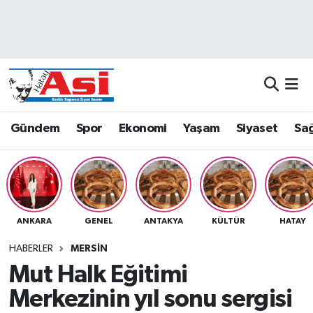
Asayiş
Nöbetçi Eczaneler
Dünya
Hava Durumu
Eğitim
Namaz Vakitleri
Gündem
Spor
Ekonomi
Yaşam
Siyaset
Sağ
Ekonomi
Trafik Durumu
Gündem
Süper Lig Puan Durumu ve Fikstür
ANKARA
GENEL
ANTAKYA
KÜLTÜR
HATAY
Magazin
Tüm Manşetler
HABERLER
MERSIN
Sağlık
Son Dakika Haberleri
Mut Halk Eğitimi
Merkezinin yıl sonu sergisi
Siyaset
Haber Arşivi