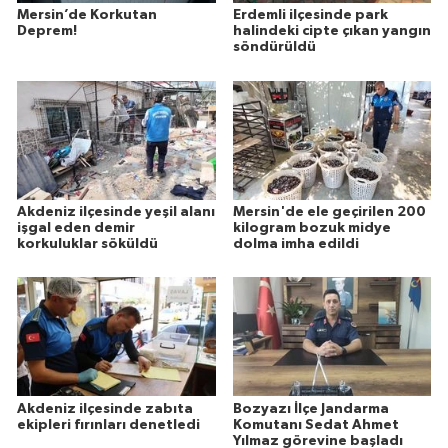
Mersin’de Korkutan
Erdemli ilçesinde park
Deprem!
halindeki cipte çıkan yangın
söndürüldü
Akdeniz ilçesinde yeşil alanı
Mersin'de ele geçirilen 200
işgal eden demir
kilogram bozuk midye
korkuluklar söküldü
dolma imha edildi
Akdeniz ilçesinde zabıta
Bozyazı İlçe Jandarma
ekipleri fırınları denetledi
Komutanı Sedat Ahmet
Yılmaz görevine başladı