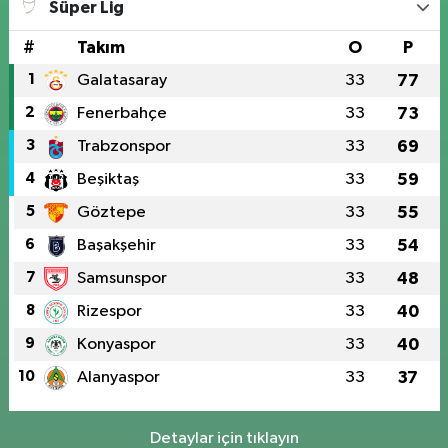
Süper Lig
#
Takım
O
P
1
Galatasaray
33
77
2
Fenerbahçe
33
73
3
Trabzonspor
33
69
4
Beşiktaş
33
59
5
Göztepe
33
55
6
Başakşehir
33
54
7
Samsunspor
33
48
8
Rizespor
33
40
9
Konyaspor
33
40
10
Alanyaspor
33
37
Detaylar için tıklayın