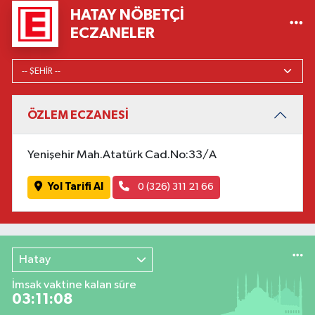
HATAY NÖBETÇI
ECZANELER
ÖZLEM ECZANESİ
Yenişehir Mah.Atatürk Cad.No:33/A
Yol Tarifi Al
0 (326) 311 21 66
Hatay
İmsak vaktine kalan süre
03:11:08