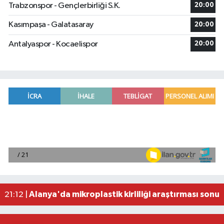
Trabzonspor - Gençlerbirliği S.K.
20:00
Kasımpaşa - Galatasaray
20:00
Antalyaspor - Kocaelispor
20:00
Manavgat'ta kuyuya düşen çocuk itfaiye ekipleri
23:57 |
2026 Air Badminton Türkiye Şampiyonası, Ala
22:44 |
Cumhurbaşkanı Erdoğan, yarın Suudi Arabistan'a
22:31 |
Beşiktaş Çekya'dan İstanbul'a avantajlı dönüyo
22:31 |
Alanya'da mikroplastik kirliliği araştırması sonuç
21:12 |