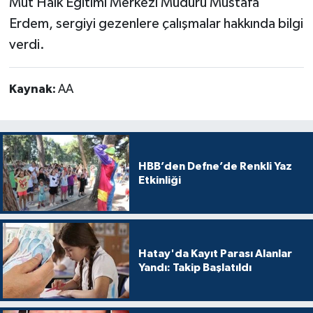
Mut Halk Eğitimi Merkezi Müdürü Mustafa
Erdem, sergiyi gezenlere çalışmalar hakkında bilgi
verdi.
Kaynak:
AA
HBB’den Defne’de Renkli Yaz
Etkinliği
Hatay'da Kayıt Parası Alanlar
Yandı: Takip Başlatıldı