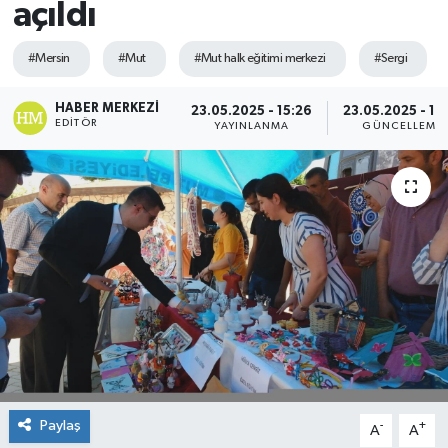
açıldı
Spor
#Mersin
#Mut
#Mut halk eğitimi merkezi
#Sergi
Teknoloji
HABER MERKEZI
23.05.2025 - 15:26
23.05.2025 - 16
EDITÖR
YAYINLANMA
GÜNCELLEME
Yaşam
Paylaş
-
+
A
A