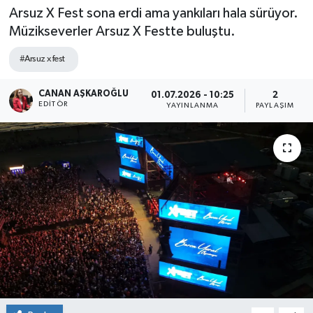
Arsuz X Fest sona erdi ama yankıları hala sürüyor.
Spor
Müzikseverler Arsuz X Festte buluştu.
#Arsuz x fest
Teknoloji
CANAN AŞKAROĞLU
Yaşam
01.07.2026 - 10:25
2
EDITÖR
YAYINLANMA
PAYLAŞIM