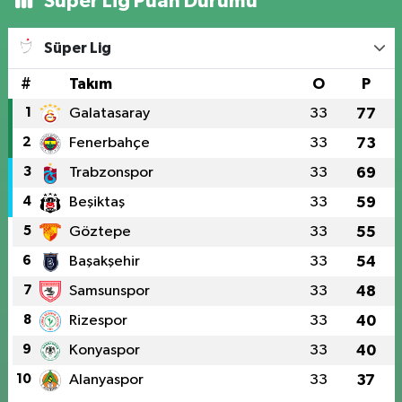
Süper Lig Puan Durumu
Süper Lig
#
Takım
O
P
1
Galatasaray
33
77
2
Fenerbahçe
33
73
3
Trabzonspor
33
69
4
Beşiktaş
33
59
5
Göztepe
33
55
6
Başakşehir
33
54
7
Samsunspor
33
48
8
Rizespor
33
40
9
Konyaspor
33
40
10
Alanyaspor
33
37