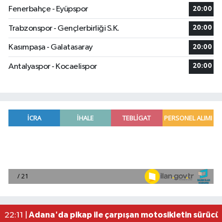
Fenerbahçe - Eyüpspor
20:00
Trabzonspor - Gençlerbirliği S.K.
20:00
Kasımpaşa - Galatasaray
20:00
Antalyaspor - Kocaelispor
20:00
Hataylıların Beklediği Haber Geldi: TOKİ Konut 
22:58 |
Antalya'da 89 yaşındaki kişi evinde ölü bulundu
22:47 |
Adana'da otomobil ile çarpışan motosikletin sü
22:23 |
Adana'da pikap ile çarpışan motosikletin sürücü
22:11 |
Fenerbahçe, avantaj elde etti
23:49 |