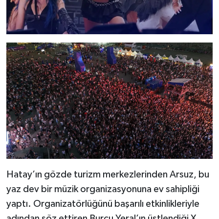
Hatay’ın gözde turizm merkezlerinden Arsuz, bu
yaz dev bir müzik organizasyonuna ev sahipliği
yaptı. Organizatörlüğünü başarılı etkinlikleriyle
adından söz ettiren Burcu Yeral’ın üstlendiği X