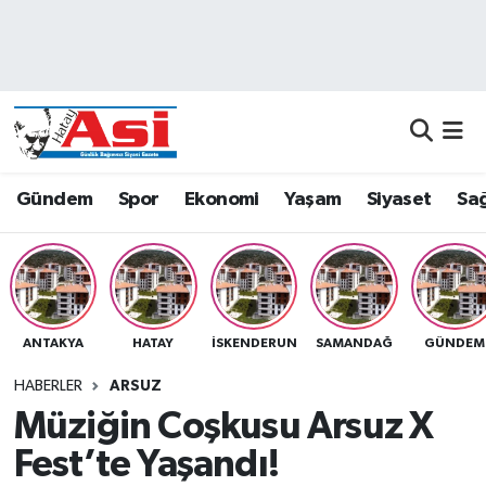
Asayiş
Nöbetçi Eczaneler
Dünya
Hava Durumu
Eğitim
Namaz Vakitleri
Gündem
Spor
Ekonomi
Yaşam
Siyaset
Sağ
Ekonomi
Trafik Durumu
Gündem
Süper Lig Puan Durumu ve Fikstür
ANTAKYA
HATAY
İSKENDERUN
SAMANDAĞ
GÜNDEM
Magazin
Tüm Manşetler
HABERLER
ARSUZ
Sağlık
Son Dakika Haberleri
Müziğin Coşkusu Arsuz X
Fest’te Yaşandı!
Siyaset
Haber Arşivi