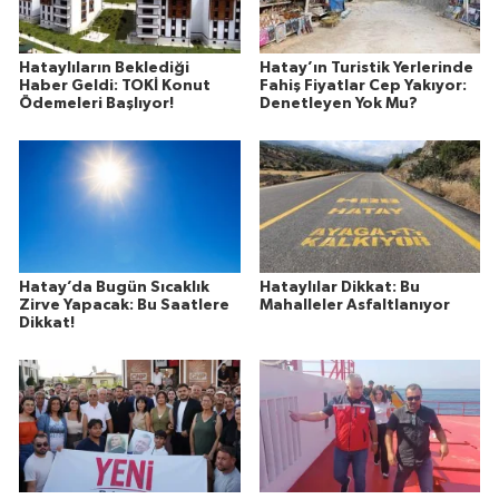
Hataylıların Beklediği
Hatay’ın Turistik Yerlerinde
Haber Geldi: TOKİ Konut
Fahiş Fiyatlar Cep Yakıyor:
Ödemeleri Başlıyor!
Denetleyen Yok Mu?
Hatay’da Bugün Sıcaklık
Hataylılar Dikkat: Bu
Zirve Yapacak: Bu Saatlere
Mahalleler Asfaltlanıyor
Dikkat!