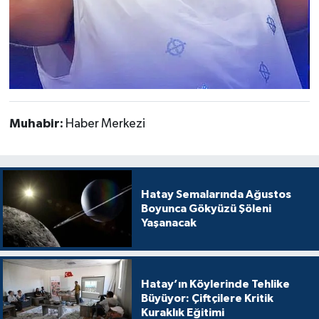
Muhabir:
Haber Merkezi
Hatay Semalarında Ağustos
Boyunca Gökyüzü Şöleni
Yaşanacak
Hatay’ın Köylerinde Tehlike
Büyüyor: Çiftçilere Kritik
Kuraklık Eğitimi