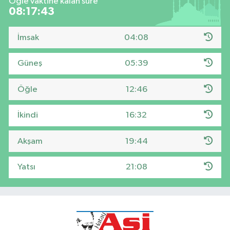
Öğle vaktine kalan süre
08:17:41
İmsak
04:08
Güneş
05:39
Öğle
12:46
İkindi
16:32
Akşam
19:44
Yatsı
21:08