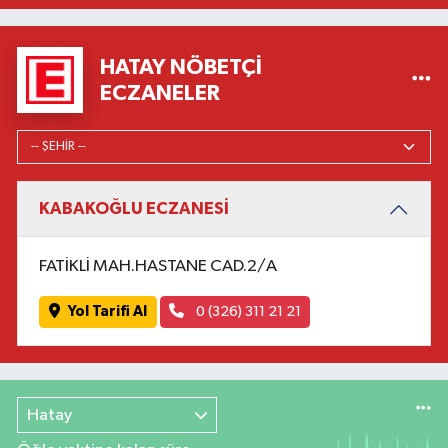
HATAY NÖBETÇI
ECZANELER
KABAKOĞLU ECZANESİ
FATİKLİ MAH.HASTANE CAD.2/A
Yol Tarifi Al
0 (326) 311 21 21
Hatay