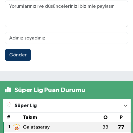
Gönder
Süper Lig Puan Durumu
Süper Lig
#
Takım
O
P
1
Galatasaray
33
77