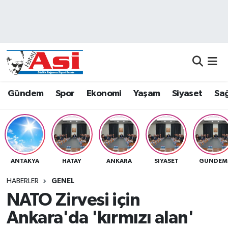
Asayiş
Nöbetçi Eczaneler
Dünya
Hava Durumu
Eğitim
Namaz Vakitleri
Gündem
Spor
Ekonomi
Yaşam
Siyaset
Sağ
Ekonomi
Trafik Durumu
Gündem
Süper Lig Puan Durumu ve Fikstür
ANTAKYA
HATAY
ANKARA
SIYASET
GÜNDEM
Magazin
Tüm Manşetler
HABERLER
GENEL
Sağlık
Son Dakika Haberleri
NATO Zirvesi için
Ankara'da 'kırmızı alan'
Siyaset
Haber Arşivi