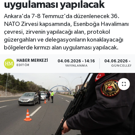
uygulaması yapılacak
Spor
Ankara'da 7-8 Temmuz'da düzenlenecek 36.
NATO Zirvesi kapsamında, Esenboğa Havalimanı
Teknoloji
çevresi, zirvenin yapılacağı alan, protokol
güzergahları ve delegasyonların konaklayacağı
Yaşam
bölgelerde kırmızı alan uygulaması yapılacak.
HABER MERKEZI
04.06.2026 - 14:16
04.06.2026 - 1
EDITÖR
YAYINLANMA
GÜNCELLEM