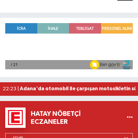
Bosna-Hersek'ten yola çıkan 'Filistin Konvoyu' 
08:26 |
Fenerbahçe, avantaj elde etti
23:49 |
Hataylıların Beklediği Haber Geldi: TOKİ Konut 
22:58 |
Antalya'da 89 yaşındaki kişi evinde ölü bulundu
22:47 |
Adana'da otomobil ile çarpışan motosikletin sü
22:23 |
HATAY NÖBETÇI
ECZANELER