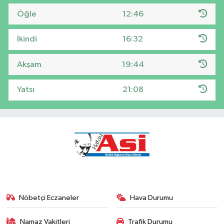
Öğle
12:46
İkindi
16:32
Akşam
19:44
Yatsı
21:08
Nöbetçi Eczaneler
Hava Durumu
Namaz Vakitleri
Trafik Durumu