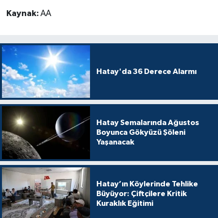
Kaynak:
AA
Hatay'da 36 Derece Alarmı
Hatay Semalarında Ağustos
Boyunca Gökyüzü Şöleni
Yaşanacak
Hatay’ın Köylerinde Tehlike
Büyüyor: Çiftçilere Kritik
Kuraklık Eğitimi