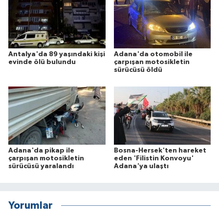
Antalya'da 89 yaşındaki kişi
Adana'da otomobil ile
evinde ölü bulundu
çarpışan motosikletin
sürücüsü öldü
Adana'da pikap ile
Bosna-Hersek'ten hareket
çarpışan motosikletin
eden 'Filistin Konvoyu'
sürücüsü yaralandı
Adana'ya ulaştı
Yorumlar