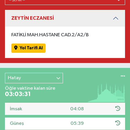
ZEYTİN ECZANESİ
FATİKLİ MAH.HASTANE CAD.2/A2/B
Yol Tarifi Al
Hatay
Öğle vaktine kalan süre
03:03:31
İmsak
04:08
Güneş
05:39