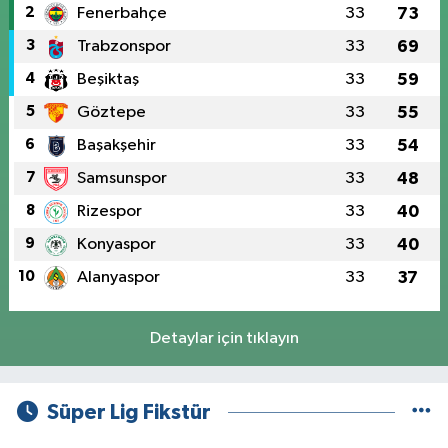
2
Fenerbahçe
33
73
3
Trabzonspor
33
69
4
Beşiktaş
33
59
5
Göztepe
33
55
6
Başakşehir
33
54
7
Samsunspor
33
48
8
Rizespor
33
40
9
Konyaspor
33
40
10
Alanyaspor
33
37
Detaylar için tıklayın
Süper Lig Fikstür