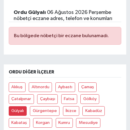
Ordu Gülyalı
06 Ağustos 2026 Perşembe
nöbetçi eczane adres, telefon ve konumları
Bu bölgede nöbetçi bir eczane bulunamadı.
ORDU DIĞER İLÇELER
Akkuş
Altınordu
Aybastı
Çamaş
Çatalpınar
Çaybaşı
Fatsa
Gölköy
Gülyalı
Gürgentepe
İkizce
Kabadüz
Kabataş
Korgan
Kumru
Mesudiye