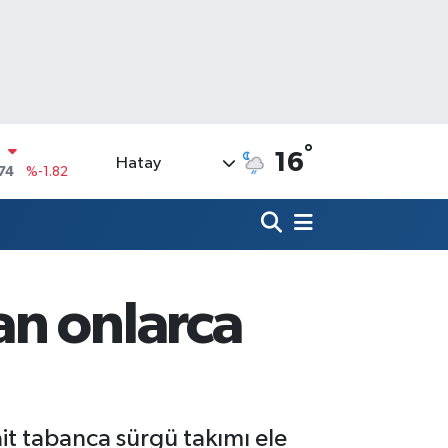
N
74
%-1.82
°
16
Hatay
20
%0.02
90
%0.19
N
80
%0.18
09000
%0.19
an onlarca
0
,00
%0
t tabanca sürgü takımı ele