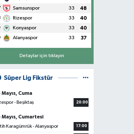
7
Samsunspor
33
48
8
Rizespor
33
40
9
Konyaspor
33
40
0
Alanyaspor
33
37
Detaylar için tıklayın
Süper Lig Fikstür
5 Mayıs, Cuma
zespor - Beşiktaş
20:00
6 Mayıs, Cumartesi
tih Karagümrük - Alanyaspor
17:00