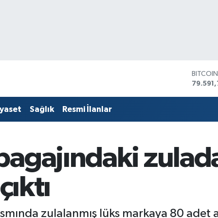
BITCOI
79.591,
DOLAR
45,436
EURO
53,386
iyaset
Sağlık
Resmi İlanlar
STERLİ
61,603
G.ALTIN
6862,
bagajındaki zulad
BİST10
14.598
çıktı
smında zulalanmış lüks markaya 80 adet ai