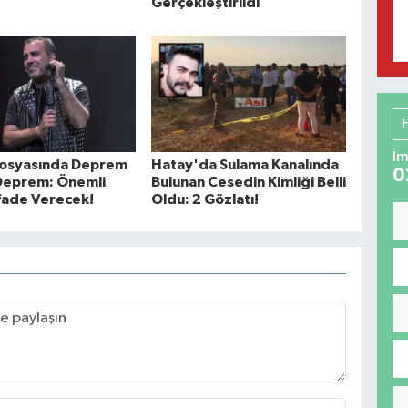
Gerçekleştirildi
İm
osyasında Deprem
Hatay'da Sulama Kanalında
0
Deprem: Önemli
Bulunan Cesedin Kimliği Belli
İfade Verecek!
Oldu: 2 Gözlatı!