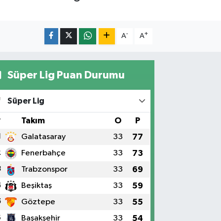
-
+
A
A
Süper Lig Puan Durumu
Süper Lig
#
Takım
O
P
1
Galatasaray
33
77
2
Fenerbahçe
33
73
3
Trabzonspor
33
69
4
Beşiktaş
33
59
5
Göztepe
33
55
6
Başakşehir
33
54