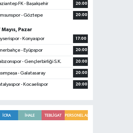
ziantep FK - Başakşehir
20:00
msunspor - Göztepe
20:00
7 Mayıs, Pazar
yserispor - Konyaspor
17:00
nerbahçe - Eyüpspor
20:00
abzonspor - Gençlerbirliği S.K.
20:00
sımpaşa - Galatasaray
20:00
talyaspor - Kocaelispor
20:00