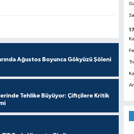
Ga
Sa
1
Ka
Fe
arında Ağustos Boyunca Gökyüzü Şöleni
Tr
Ka
An
erinde Tehlike Büyüyor: Çiftçilere Kritik
imi