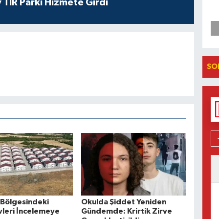
 TIR Parkı Hizmete Girdi
SO
Bölgesindeki
Okulda Şiddet Yeniden
vleri İncelemeye
Gündemde: Krirtik Zirve