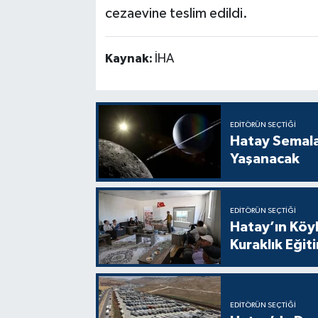
cezaevine teslim edildi.
Kaynak:
İHA
EDITÖRÜN SEÇTIĞI
Hatay Semal
Yaşanacak
EDITÖRÜN SEÇTIĞI
Hatay’ın Köyl
Kuraklık Eğit
EDITÖRÜN SEÇTIĞI