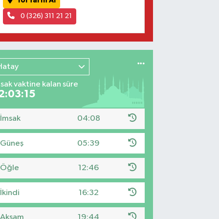
Yol Tarifi Al
0 (326) 311 21 21
Hatay
sak vaktine kalan süre
2:03:14
İmsak
04:08
Güneş
05:39
Öğle
12:46
İkindi
16:32
Akşam
19:44