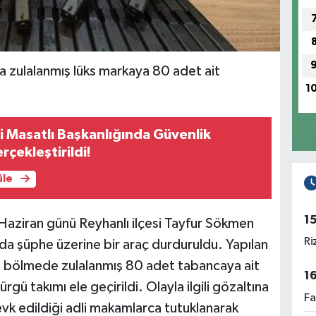
 zulalanmış lüks markaya 80 adet ait
1
i Masatlı Başkanlığında Güvenlik
rçekleştirildi!
üle
1
Haziran günü Reyhanlı ilçesi Tayfur Sökmen
Ri
rda şüphe üzerine bir araç durduruldu. Yapılan
l bölmede zulalanmış 80 adet tabancaya ait
1
rgü takımı ele geçirildi. Olayla ilgili gözaltına
Fa
evk edildiği adli makamlarca tutuklanarak