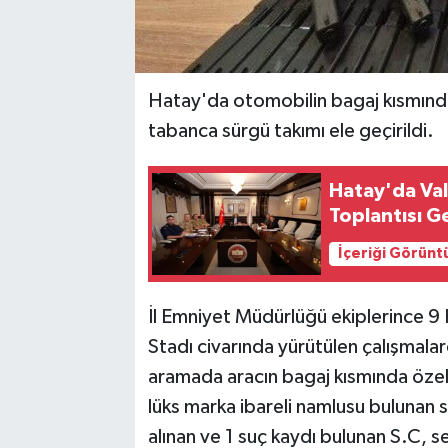
Hatay'da otomobilin bagaj kısmında
tabanca sürgü takımı ele geçirildi.
Hatay'da Val
Toplantısı Ge
İçeriği Görünt
İl Emniyet Müdürlüğü ekiplerince 9 
Stadı civarında yürütülen çalışmala
aramada aracın bagaj kısmında öze
lüks marka ibareli namlusu bulunan sü
alınan ve 1 suç kaydı bulunan S.C, s