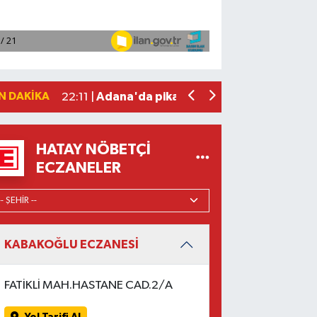
Fenerbahçe, avantaj elde etti
23:49 |
Hataylıların Beklediği Haber Geldi: T
22:58 |
Antalya'da 89 yaşındaki kişi evinde ö
22:47 |
Adana'da otomobil ile çarpışan motos
22:23 |
N DAKIKA
Adana'da pikap ile çarpışan motosiklet
22:11 |
HATAY NÖBETÇI
ECZANELER
KABAKOĞLU ECZANESİ
FATİKLİ MAH.HASTANE CAD.2/A