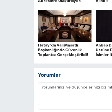
Adreslere Ulaştırılıyor!
Alındı!
Hatay'da Vali Masatlı
Ahbap D
Başkanlığında Güvenlik
Üstüne 
Toplantısı Gerçekleştirildi!
İsimler 
Yorumlar