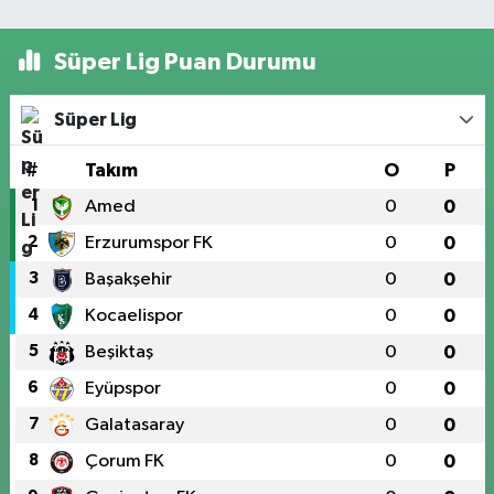
Süper Lig Puan Durumu
Süper Lig
#
Takım
O
P
1
Amed
0
0
2
Erzurumspor FK
0
0
3
Başakşehir
0
0
4
Kocaelispor
0
0
5
Beşiktaş
0
0
6
Eyüpspor
0
0
7
Galatasaray
0
0
8
Çorum FK
0
0