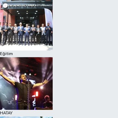
Spor
Teknoloji
Yaşam
Eğitim
HATAY