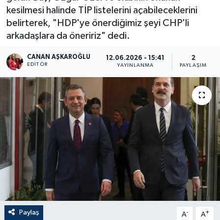
kesilmesi halinde TİP listelerini açabileceklerini
belirterek, "HDP'ye önerdiğimiz şeyi CHP'li
arkadaşlara da öneririz" dedi.
CANAN AŞKAROĞLU
12.06.2026 - 15:41
2
EDITÖR
YAYINLANMA
PAYLAŞIM
Paylaş
-
+
A
A