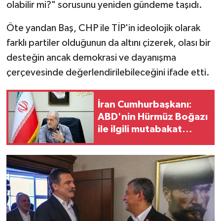
olabilir mi?" sorusunu yeniden gündeme taşıdı.
Öte yandan Baş, CHP ile TİP'in ideolojik olarak
farklı partiler olduğunun da altını çizerek, olası bir
desteğin ancak demokrasi ve dayanışma
çerçevesinde değerlendirilebileceğini ifade etti.
İran Cumhurbaşkanı:
ABD'nin Hürmüz Boğazı
ile ilgili mutabakat
ihlallerine karşılık
verdik