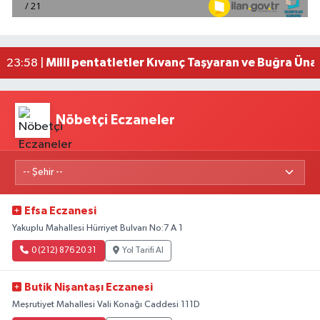
Mersin'de uyuşturucu operasyonunda 190 gram e
00:39 |
Adana'da silahlı saldırıda 3 kişi yaralandı
00:05 |
Fransa'dan iade edilen tarihi eserler Şam Kalesi
23:59 |
Milli pentatletler Kıvanç Taşyaran ve Buğra Üna
23:58 |
Nöbetçi Eczaneler
Efsa Eczanesi
Yakuplu Mahallesi Hürriyet Bulvarı No:7 A 1
0 (212) 876 20 31
Yol Tarifi Al
Butik Nişantaşı Eczanesi
Meşrutiyet Mahallesi Vali Konağı Caddesi 111D