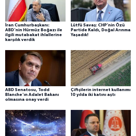
İran Cumhurbaşkanı:
Lütfü Savaş: CHP’nin Özü
ABD'nin Hürmüz Boğazı ile
Partide Kaldı, Doğal Arınma
ilgili mutabakat ihlallerine
Yaşadık!
karşılık verdik
ABD Senatosu, Todd
Çiftçilerin internet kullanımı
Blanche'ın Adalet Bakanı
10 yılda iki katını aştı
olmasına onay verdi