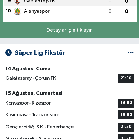
9
Gaziantep FK
0
0
10
Alanyaspor
0
0
Detaylar için tıklayın
Süper Lig Fikstür
14 Ağustos, Cuma
Galatasaray - Çorum FK
21:30
15 Ağustos, Cumartesi
Konyaspor - Rizespor
19:00
Kasımpaşa - Trabzonspor
19:00
Gençlerbirliği S.K. - Fenerbahçe
21:30
Gaziantep FK - Alanyaspor
21:30