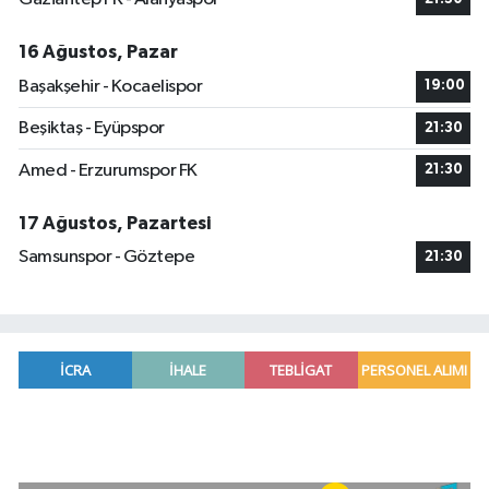
16 Ağustos, Pazar
Başakşehir - Kocaelispor
19:00
Beşiktaş - Eyüpspor
21:30
Amed - Erzurumspor FK
21:30
17 Ağustos, Pazartesi
Samsunspor - Göztepe
21:30
Adana'da helikopter destekli 'huzur ve güven' 
01:06 |