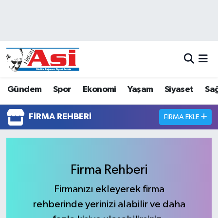
Asayiş
Hava Durumu
Dünya
Trafik Durumu
Eğitim
Süper Lig Puan Durumu ve Fikstür
Gündem
Spor
Ekonomi
Yaşam
Siyaset
Sağ
Ekonomi
Tüm Manşetler
FIRMA REHBERI
FIRMA EKLE
Gündem
Son Dakika Haberleri
Magazin
Haber Arşivi
Firma Rehberi
Sağlık
Firmanızı ekleyerek firma
rehberinde yerinizi alabilir ve daha
Siyaset