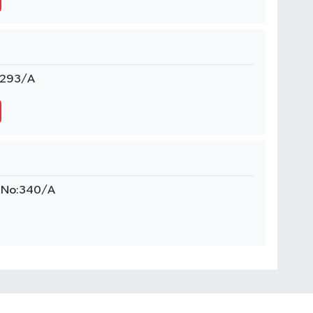
o:293/A
si No:340/A