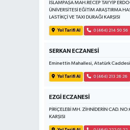
İSLAMPAŞA MAH.RECEP TAYYİP ERDO
ÜNİVERSİTESİ EĞİTİM ARAŞTIRMA HA
LASTİKÇİ VE TAXI DURAĞI KARŞISI
Yol Tarifi Al
0 (464) 214 50 56
SERKAN ECZANESİ
Eminettin Mahallesi, Atatürk Caddes
Yol Tarifi Al
0 (464) 213 26 26
EZGİ ECZANESİ
PİRİÇELEBİ MH. ZİHNİDERİN CAD. NO:
KARŞISI
Yol Tarifi Al
0 (464) 222 01 22