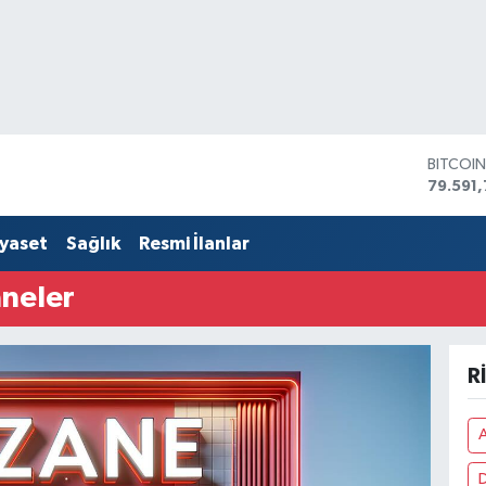
BITCOI
79.591,
DOLAR
45,436
EURO
iyaset
Sağlık
Resmi İlanlar
53,386
STERLİ
aneler
61,603
G.ALTIN
6862,
BİST10
R
14.598