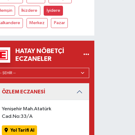
Hemşin
İkizdere
İyidere
Kalkandere
Merkez
Pazar
HATAY NÖBETÇI
ECZANELER
ÖZLEM ECZANESİ
Yenişehir Mah.Atatürk
Cad.No:33/A
Yol Tarifi Al