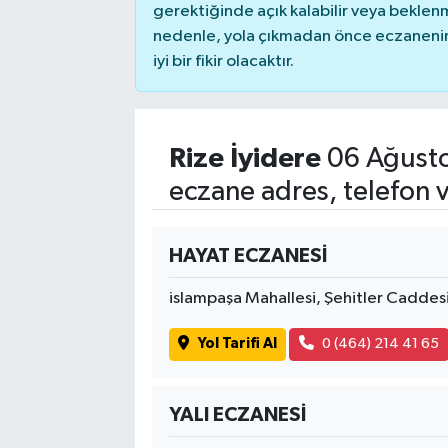
gerektiğinde açık kalabilir veya bekle
nedenle, yola çıkmadan önce eczanenin 
iyi bir fikir olacaktır.
Rize İyidere
06 Ağusto
eczane adres, telefon 
HAYAT ECZANESİ
islampaşa Mahallesi, Şehitler Caddes
Yol Tarifi Al
0 (464) 214 41 65
YALI ECZANESİ