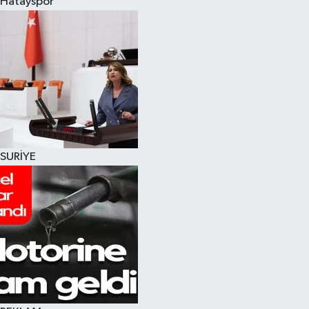
Hatayspor
SURİYE