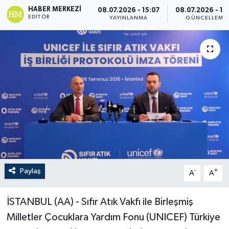
HABER MERKEZI
08.07.2026 - 15:07
08.07.2026 - 15
EDITÖR
YAYINLANMA
GÜNCELLEME
Paylaş
-
+
A
A
İSTANBUL (AA) - Sıfır Atık Vakfı ile Birleşmiş
Milletler Çocuklara Yardım Fonu (UNICEF) Türkiye