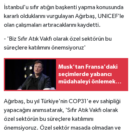
İstanbul'u sıfır atığın başkenti yapma konusunda
kararlı olduklarını vurgulayan Ağırbaş, UNICEF'le
olan çalışmaları artıracaklarını kaydetti.
- 'Biz Sıfır Atık Vakfı olarak özel sektörün bu
süreçlere katılımını önemsiyoruz'
Musk'tan Fransa'daki
seçimlerde yabancı
müdahaleyi önlemek
için X'in kapatılmasını
isteyen siyasetçiye
Ağırbaş, bu yıl Türkiye'nin COP31'e ev sahipliği
tepki
yapacağını anımsatarak, 'Sıfır Atık Vakfı olarak
özel sektörün bu süreçlere katılımını
önemsiyoruz. Özel sektör masada olmadan ve