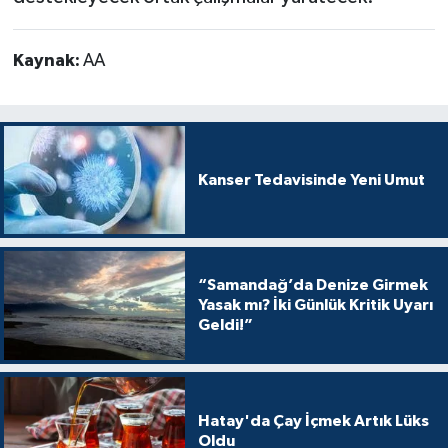
Kaynak:
AA
Kanser Tedavisinde Yeni Umut
“Samandağ’da Denize Girmek
Yasak mı? İki Günlük Kritik Uyarı
Geldi!”
Hatay'da Çay İçmek Artık Lüks
Oldu