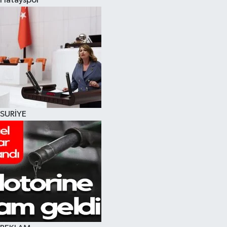
Hatayspor
SURİYE