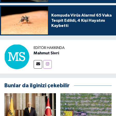
Komşuda Virüs Alarmı! 65 Vaka
Tespit Edildi, 4 Kişi Hayatını
Kaybetti
EDITÖR HAKKINDA
Mahmut Sivri
Bunlar da ilginizi çekebilir