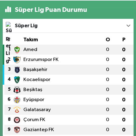
Süper Lig Puan Durumu
Süper Lig
#
Takım
O
P
1
Amed
0
0
2
Erzurumspor FK
0
0
3
Başakşehir
0
0
4
Kocaelispor
0
0
5
Beşiktaş
0
0
6
Eyüpspor
0
0
7
Galatasaray
0
0
8
Çorum FK
0
0
9
Gaziantep FK
0
0