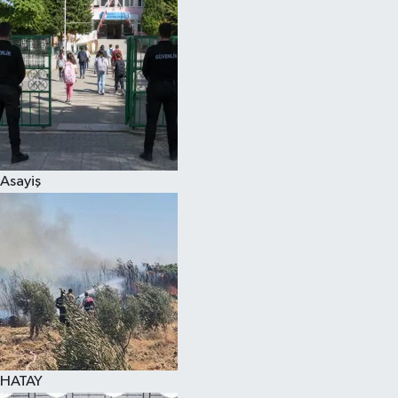
Spor
Teknoloji
Yaşam
Asayiş
HATAY