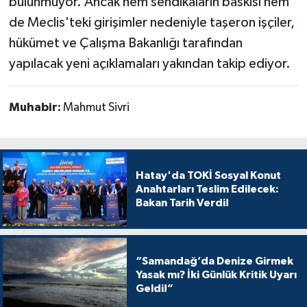
bulunmuyor. Ancak hem sendikaların baskısı hem
de Meclis'teki girişimler nedeniyle taşeron işçiler,
hükümet ve Çalışma Bakanlığı tarafından
yapılacak yeni açıklamaları yakından takip ediyor.
Muhabir:
Mahmut Sivri
Hatay'da TOKİ Sosyal Konut
Anahtarları Teslim Edilecek:
Bakan Tarih Verdi!
“Samandağ’da Denize Girmek
Yasak mı? İki Günlük Kritik Uyarı
Geldi!”