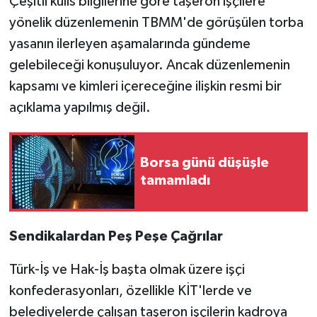
Çeşitli kulis bilgilerine göre taşeron işçilere
yönelik düzenlemenin TBMM'de görüşülen torba
yasanın ilerleyen aşamalarında gündeme
gelebileceği konuşuluyor. Ancak düzenlemenin
kapsamı ve kimleri içereceğine ilişkin resmi bir
açıklama yapılmış değil.
Borsa günü düşüşle
tamamladı
Sendikalardan Peş Peşe Çağrılar
Türk-İş ve Hak-İş başta olmak üzere işçi
konfederasyonları, özellikle KİT'lerde ve
belediyelerde çalışan taşeron işçilerin kadroya