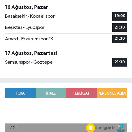
16 Ağustos, Pazar
Başakşehir - Kocaelispor
19:00
Beşiktaş - Eyüpspor
21:30
Amed - Erzurumspor FK
21:30
17 Ağustos, Pazartesi
Samsunspor - Göztepe
21:30
Antalya'da seyir halindeki otomobilde çıkan yang
21:03 |
Antalya'da apartman dairesinde çıkan yangında
20:05 |