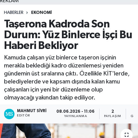
REKLAM
HABERLER
EKONOMI
Taşerona Kadroda Son
Durum: Yüz Binlerce İşçi Bu
Haberi Bekliyor
Kamuda çalışan yüz binlerce taşeron işçinin
merakla beklediği kadro düzenlemesi yeniden
gündemin üst sıralarına çıktı. Özellikle KİT'lerde,
belediyelerde ve kapsam dışında kalan kamu
çalışanları için yeni bir düzenleme olup
olmayacağı yakından takip ediliyor.
MAHMUT SIVRI
08.06.2026 - 11:06
2
2
EDITÖR
YAYINLANMA
PAYLAŞIM
GÖS