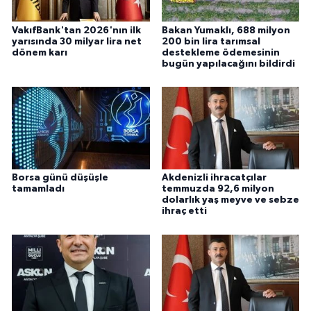
VakıfBank'tan 2026'nın ilk
Bakan Yumaklı, 688 milyon
yarısında 30 milyar lira net
200 bin lira tarımsal
dönem karı
destekleme ödemesinin
bugün yapılacağını bildirdi
Borsa günü düşüşle
Akdenizli ihracatçılar
tamamladı
temmuzda 92,6 milyon
dolarlık yaş meyve ve sebze
ihraç etti