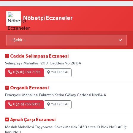
Nöbetçi Eczaneler
Cadde Selimpaşa Eczanesi
Selimpaşa Mahallesi 203. Caddesi No:28 BA
0 (530) 169 71 55
Yol Tarifi Al
Organik Eczanesi
Feneryolu Mahallesi Fahrettin Kerim Gökay Caddesi No:84 A
0 (216) 755 60 55
Yol Tarifi Al
Aynalı Çarşı Eczanesi
Maslak Mahallesi Taşyoncası Sokak Maslak 1453 sitesi D Blok No:1 AC İç
Kapı No:1