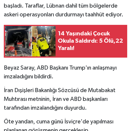
başladı. Taraflar, Lübnan dahil tüm bölgelerde
askeri operasyonları durdurmayı taahhüt ediyor.
14 Yaşındaki Çocuk
Okula Saldırdı: 5 Ölü,22
Yaralı!
Beyaz Saray, ABD Başkanı Trump'ın anlaşmayı
imzaladığını bildirdi.
İran Dışişleri Bakanlığı Sözcüsü de Mutabakat
Muhtırası metninin, İran ve ABD başkanları
tarafından imzalandığını duyurdu.
Öte yandan, cuma günü İsviçre'de yapılması
planlanan görüşmenin gerçekleşip