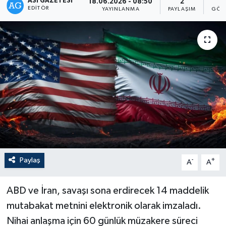
ASI GAZETESI
18.06.2026 - 08:50
2
4
EDITÖR
YAYINLANMA
PAYLAŞIM
GÖS
Paylaş
-
+
A
A
ABD ve İran, savaşı sona erdirecek 14 maddelik
mutabakat metnini elektronik olarak imzaladı.
Nihai anlaşma için 60 günlük müzakere süreci