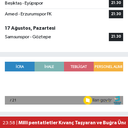
Beşiktaş - Eyüpspor
21:30
Amed - Erzurumspor FK
21:30
17 Ağustos, Pazartesi
Samsunspor - Göztepe
21:30
Adana'da helikopter destekli 'huzur ve güven' 
01:06 |
Mersin'de uyuşturucu operasyonunda 190 gram e
00:39 |
Adana'da silahlı saldırıda 3 kişi yaralandı
00:05 |
Fransa'dan iade edilen tarihi eserler Şam Kalesi
23:59 |
Milli pentatletler Kıvanç Taşyaran ve Buğra Üna
23:58 |