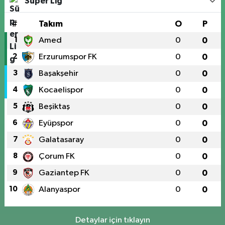
Süper Lig
#
Takım
O
P
1
Amed
0
0
2
Erzurumspor FK
0
0
3
Başakşehir
0
0
4
Kocaelispor
0
0
5
Beşiktaş
0
0
6
Eyüpspor
0
0
7
Galatasaray
0
0
8
Çorum FK
0
0
9
Gaziantep FK
0
0
10
Alanyaspor
0
0
Detaylar için tıklayın