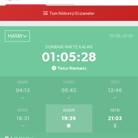
0 (212) 803 90 90
Yol Tarifi Al
Tüm Nöbetçi Eczaneler
Osman Eczanesi
Osmanağa Mahallesi Kuşdili Caddesi No:55 A
HATAY
10.08.2026
0 (216) 784 30 99
Yol Tarifi Al
SONRAKI VAKTE KALAN
01:05:27
Ekinoba Eczanesi
Ekinoba Mahallesi Hürriyet Caddesi No:64 3B Ekinoba File Market Yanı
Yatsı Namazı
0 (212) 823 05 30
Yol Tarifi Al
İMSAK
GÜNEŞ
ÖĞLE
04:13
05:42
12:46
Ezgi Eczanesi
Petroliş Mahallesi Üsküdar Caddesi 53 C VENİ VİDİ GÖZ HASTANESİ
KARŞISI
İKINDI
AKŞAM
YATSI
0 (216) 755 85 88
Yol Tarifi Al
16:31
19:39
21:03
Bayraktar Eczanesi
Kemalpaşa Mahallesi Atatürk Bulvarı No:32 B