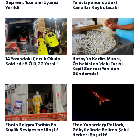
Deprem: Tsunami Uyarısı
Televizyonunuzdaki
Verildi
Kanallar Kaybolacak!
14 Yaşındaki Çocuk Okula
Hatay'ın Kadim Mirası,
Saldırdı: 5 Ölü,22 Yaralı!
Özbekistan'daki Tarihi
Keşif Sonrası Yeniden
Gündemde!
Ebola Salgını Tarihin En
Etna Yanardağı Patladı,
Büyük Seviyesine Ulaştı!
Gökyüzünde Beliren Şekil
Herkesi Şaşırttı!