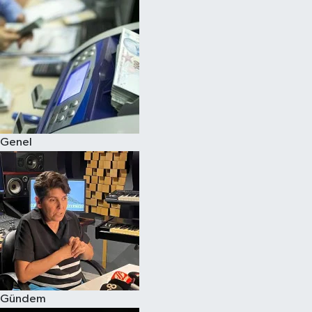
Spor
Teknoloji
Yaşam
Genel
Gündem