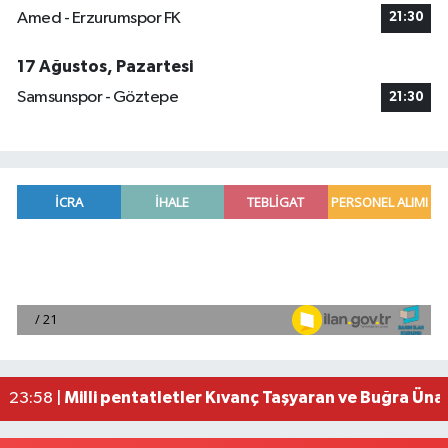
Amed - Erzurumspor FK
21:30
17 Ağustos, Pazartesi
Samsunspor - Göztepe
21:30
Adana'da helikopter destekli 'huzur ve güven' 
01:06 |
Mersin'de uyuşturucu operasyonunda 190 gram e
00:39 |
Adana'da silahlı saldırıda 3 kişi yaralandı
00:05 |
Fransa'dan iade edilen tarihi eserler Şam Kalesi
23:59 |
Milli pentatletler Kıvanç Taşyaran ve Buğra Üna
23:58 |