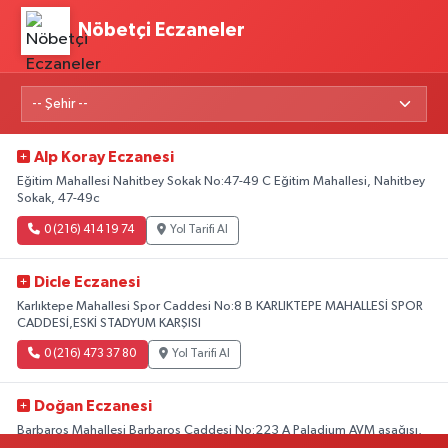
Nöbetçi Eczaneler
Alp Koray Eczanesi
Eğitim Mahallesi Nahitbey Sokak No:47-49 C Eğitim Mahallesi, Nahitbey
Sokak, 47-49c
0 (216) 414 19 74
Yol Tarifi Al
Dicle Eczanesi
Karlıktepe Mahallesi Spor Caddesi No:8 B KARLIKTEPE MAHALLESİ SPOR
CADDESİ,ESKİ STADYUM KARŞISI
0 (216) 473 37 80
Yol Tarifi Al
Doğan Eczanesi
Barbaros Mahallesi Barbaros Caddesi No:223 A Paladium AVM aşağısı,
Mersinli Ciğerci Apo ve 32. Noter arası