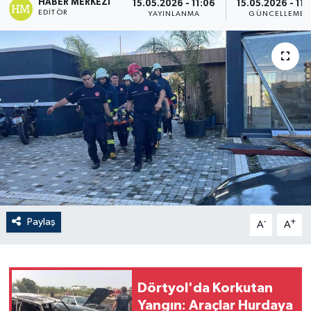
HABER MERKEZI
15.05.2026 - 11:06
15.05.2026 - 11:
EDITÖR
YAYINLANMA
GÜNCELLEME
Paylaş
-
+
A
A
Dörtyol'da Korkutan
Yangın: Araçlar Hurdaya