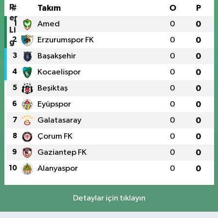
#
Takım
O
P
1
Amed
0
0
2
Erzurumspor FK
0
0
3
Başakşehir
0
0
4
Kocaelispor
0
0
5
Beşiktaş
0
0
6
Eyüpspor
0
0
7
Galatasaray
0
0
8
Çorum FK
0
0
9
Gaziantep FK
0
0
10
Alanyaspor
0
0
Detaylar için tıklayın