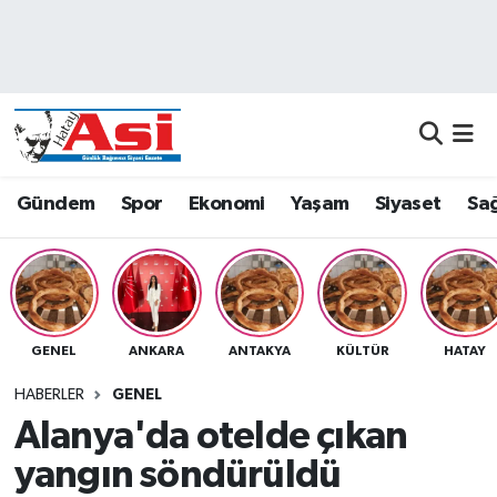
Asayiş
Nöbetçi Eczaneler
Dünya
Hava Durumu
Eğitim
Namaz Vakitleri
Gündem
Spor
Ekonomi
Yaşam
Siyaset
Sağ
Ekonomi
Trafik Durumu
Gündem
Süper Lig Puan Durumu ve Fikstür
GENEL
ANKARA
ANTAKYA
KÜLTÜR
HATAY
Magazin
Tüm Manşetler
HABERLER
GENEL
Sağlık
Son Dakika Haberleri
Alanya'da otelde çıkan
yangın söndürüldü
Siyaset
Haber Arşivi