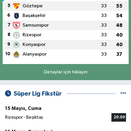
5
Göztepe
33
55
6
Başakşehir
33
54
7
Samsunspor
33
48
8
Rizespor
33
40
9
Konyaspor
33
40
10
Alanyaspor
33
37
Detaylar için tıklayın
Süper Lig Fikstür
15 Mayıs, Cuma
Rizespor - Beşiktaş
20:00