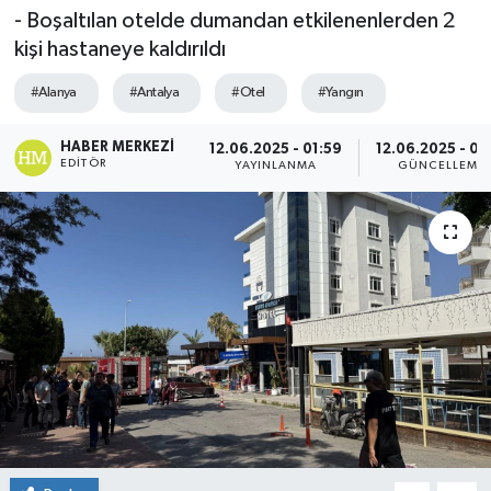
- Boşaltılan otelde dumandan etkilenenlerden 2
Spor
kişi hastaneye kaldırıldı
#Alanya
#Antalya
#Otel
#Yangın
Teknoloji
HABER MERKEZI
Yaşam
12.06.2025 - 01:59
12.06.2025 - 03
EDITÖR
YAYINLANMA
GÜNCELLEME