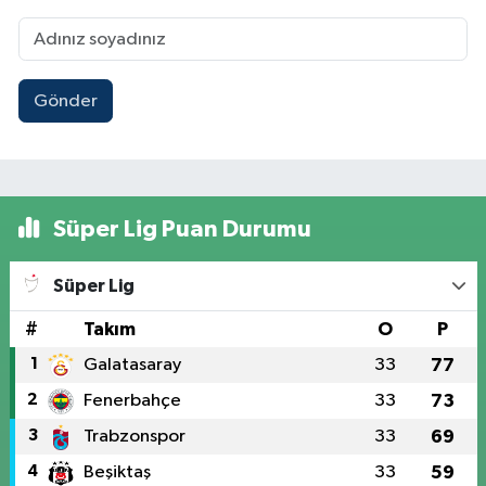
Gönder
Süper Lig Puan Durumu
Süper Lig
#
Takım
O
P
1
Galatasaray
33
77
2
Fenerbahçe
33
73
3
Trabzonspor
33
69
4
Beşiktaş
33
59