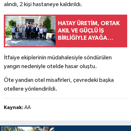
alındı, 2 kişi hastaneye kaldırıldı.
HATAY ÜRETİM, ORTAK
AKIL VE GÜÇLÜ İŞ
BİRLİĞİYLE AYAĞA
KALKIYOR!
İtfaiye ekiplerinin müdahalesiyle söndürülen
yangın nedeniyle otelde hasar oluştu.
Öte yandan otel misafirleri, çevredeki başka
otellere yönlendirildi.
Kaynak:
AA