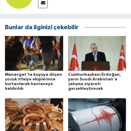
Bunlar da ilginizi çekebilir
Manavgat'ta kuyuya düşen
Cumhurbaşkanı Erdoğan,
çocuk itfaiye ekiplerince
yarın Suudi Arabistan'a
kurtarılarak hastaneye
çalışma ziyareti
kaldırıldı
gerçekleştirecek