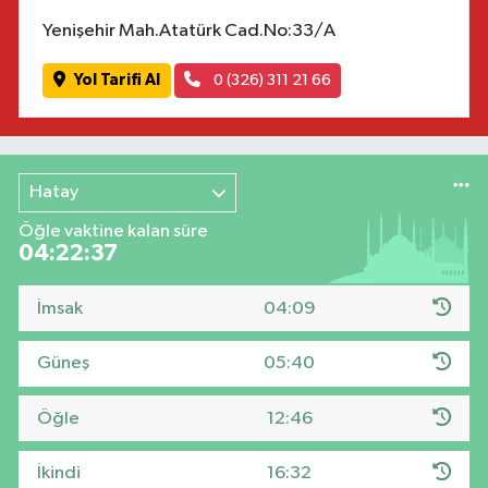
Yenişehir Mah.Atatürk Cad.No:33/A
Yol Tarifi Al
0 (326) 311 21 66
Hatay
Öğle vaktine kalan süre
04:22:36
İmsak
04:09
Güneş
05:40
Öğle
12:46
İkindi
16:32