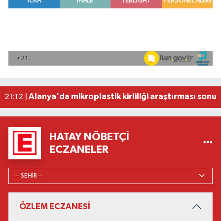
Manavgat'ta kuyuya düşen çocuk itfaiye ekipleri
23:57 |
2026 Air Badminton Türkiye Şampiyonası, Ala
22:44 |
Cumhurbaşkanı Erdoğan, yarın Suudi Arabistan'a
22:31 |
Beşiktaş Çekya'dan İstanbul'a avantajlı dönüyo
22:31 |
Alanya'da mikroplastik kirliliği araştırması sonuç
21:12 |
HATAY NÖBETÇI
ECZANELER
ÖZLEM ECZANESİ