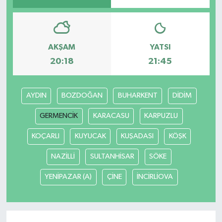
AKŞAM
YATSI
20:18
21:45
AYDIN
BOZDOĞAN
BUHARKENT
DİDİM
GERMENCİK
KARACASU
KARPUZLU
KOÇARLI
KUYUCAK
KUŞADASI
KÖŞK
NAZİLLİ
SULTANHİSAR
SÖKE
YENİPAZAR (A)
ÇİNE
İNCİRLİOVA