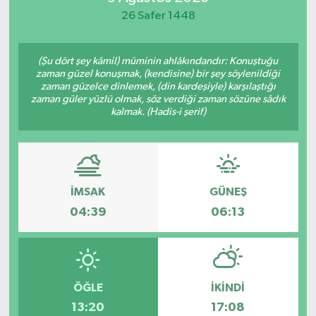
26 Safer 1448
Spor
Teknoloji
(Şu dört şey kâmil) müminin ahlâkındandır: Konuştuğu
zaman güzel konuşmak, (kendisine) bir şey söylenildiği
zaman güzelce dinlemek, (din kardeşiyle) karşılaştığı
Yaşam
zaman güler yüzlü olmak, söz verdiği zaman sözüne sâdık
kalmak. (Hadis-i şerif)
İMSAK
GÜNEŞ
04:39
06:13
ÖĞLE
İKINDI
13:20
17:08