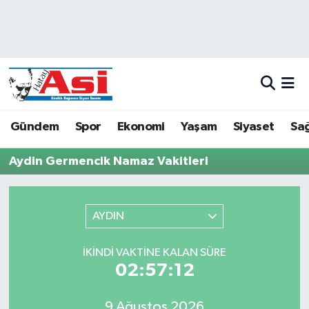
Asayiş
Hava Durumu
Dünya
Trafik Durumu
Eğitim
Süper Lig Puan Durumu ve Fikstür
Gündem
Spor
Ekonomi
Yaşam
Siyaset
Sağ
Ekonomi
Tüm Manşetler
Aydin Germencik Namaz Vakitleri
Gündem
Son Dakika Haberleri
AYDIN
Magazin
Haber Arşivi
İKINDI VAKTINE KALAN SÜRE
Sağlık
02:57:12
Siyaset
9 Ağustos 2026