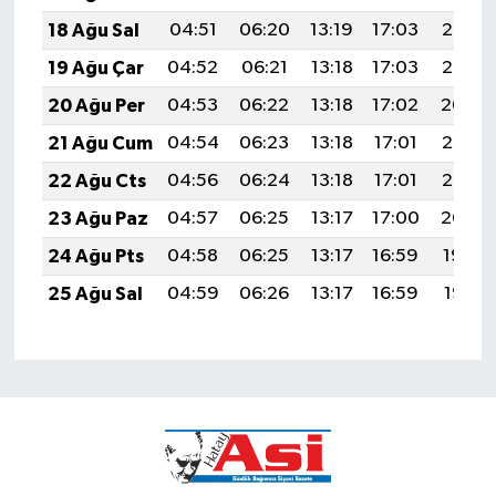
18 Ağu Sal
04:51
06:20
13:19
17:03
20:07
19 Ağu Çar
04:52
06:21
13:18
17:03
20:06
20 Ağu Per
04:53
06:22
13:18
17:02
20:04
21 Ağu Cum
04:54
06:23
13:18
17:01
20:03
22 Ağu Cts
04:56
06:24
13:18
17:01
20:02
23 Ağu Paz
04:57
06:25
13:17
17:00
20:00
24 Ağu Pts
04:58
06:25
13:17
16:59
19:59
25 Ağu Sal
04:59
06:26
13:17
16:59
19:57