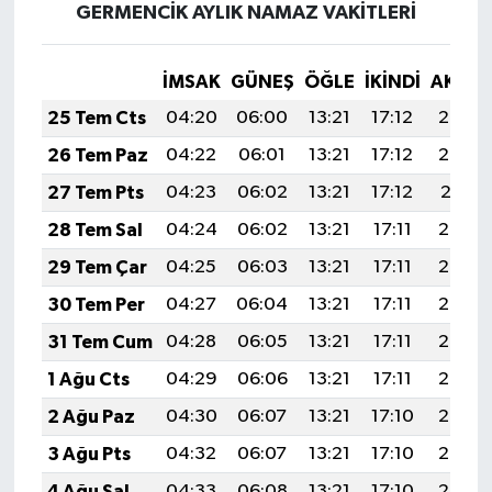
GERMENCİK AYLIK NAMAZ VAKITLERI
İMSAK
GÜNEŞ
ÖĞLE
İKINDI
AKŞA
25 Tem Cts
04:20
06:00
13:21
17:12
20:33
26 Tem Paz
04:22
06:01
13:21
17:12
20:32
27 Tem Pts
04:23
06:02
13:21
17:12
20:31
28 Tem Sal
04:24
06:02
13:21
17:11
20:30
29 Tem Çar
04:25
06:03
13:21
17:11
20:29
30 Tem Per
04:27
06:04
13:21
17:11
20:28
31 Tem Cum
04:28
06:05
13:21
17:11
20:27
1 Ağu Cts
04:29
06:06
13:21
17:11
20:26
2 Ağu Paz
04:30
06:07
13:21
17:10
20:25
3 Ağu Pts
04:32
06:07
13:21
17:10
20:24
4 Ağu Sal
04:33
06:08
13:21
17:10
20:23