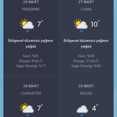
26 MART
27 MART
PERŞEMBE
CUMA
°
°
7
10
Bölgesel düzensiz yağmur
Bölgesel düzensiz yağmur
yağışlı
yağışlı
Nem: %81
Nem: %58
Rüzgar: 8 km/h
Rüzgar: 21 km/h
Yağış Olasılığı: %77
Yağış Olasılığı: %80
28 MART
29 MART
CUMARTESI
PAZAR
°
°
7
4