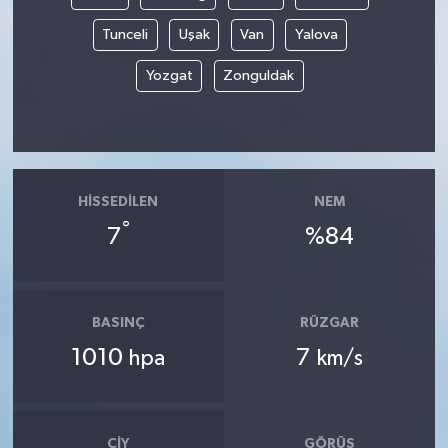
Tunceli
Uşak
Van
Yalova
Yozgat
Zonguldak
HISSEDILEN
NEM
°
7
%84
BASINÇ
RÜZGAR
1010
7
hpa
km/s
ÇIY
GÖRÜŞ