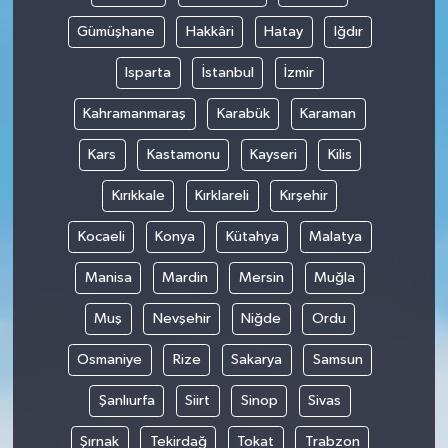
Gümüşhane
Hakkâri
Hatay
Iğdır
Isparta
İstanbul
İzmir
Kahramanmaraş
Karabük
Karaman
Kars
Kastamonu
Kayseri
Kilis
Kırıkkale
Kırklareli
Kırşehir
Kocaeli
Konya
Kütahya
Malatya
Manisa
Mardin
Mersin
Muğla
Muş
Nevşehir
Niğde
Ordu
Osmaniye
Rize
Sakarya
Samsun
Şanlıurfa
Siirt
Sinop
Sivas
Şırnak
Tekirdağ
Tokat
Trabzon