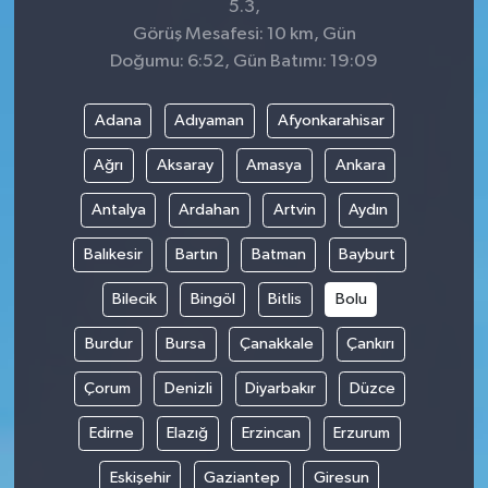
5.3,
Görüş Mesafesi: 10 km, Gün
Doğumu: 6:52, Gün Batımı: 19:09
Adana
Adıyaman
Afyonkarahisar
Ağrı
Aksaray
Amasya
Ankara
Antalya
Ardahan
Artvin
Aydın
Balıkesir
Bartın
Batman
Bayburt
Bilecik
Bingöl
Bitlis
Bolu
Burdur
Bursa
Çanakkale
Çankırı
Çorum
Denizli
Diyarbakır
Düzce
Edirne
Elazığ
Erzincan
Erzurum
Eskişehir
Gaziantep
Giresun