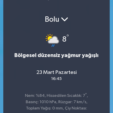
Spor
Bolu
Teknoloji
Yaşam
°
8
Bölgesel düzensiz yağmur yağışlı
23 Mart Pazartesi
16:45
°
Nem: %84, Hissedilen Sıcaklık: 7
,
Basınç: 1010 hPa, Rüzgar: 7 km/s,
Toplam Yağış: 0 mm, Çiy Noktası: