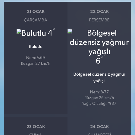
21 OCAK
22 OCAK
ÇARŞAMBA
PERŞEMBE
°
4
Bulutlu
°
Nem: %69
6
Rüzgar: 27 km/h
Bölgesel düzensiz yağmur
yağışlı
Nem: %77
Rüzgar: 26 km/h
Yağış Olasılığı: %87
23 OCAK
24 OCAK