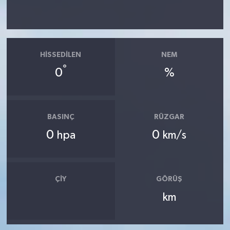
HISSEDILEN
NEM
°
0
%
BASINÇ
RÜZGAR
0
0
hpa
km/s
ÇIY
GÖRÜŞ
km