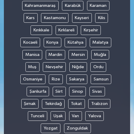
Kahramanmaraş
Karabük
Karaman
Kars
Kastamonu
Kayseri
Kilis
Kırıkkale
Kırklareli
Kırşehir
Kocaeli
Konya
Kütahya
Malatya
Manisa
Mardin
Mersin
Muğla
Muş
Nevşehir
Niğde
Ordu
Osmaniye
Rize
Sakarya
Samsun
Şanlıurfa
Siirt
Sinop
Sivas
Şırnak
Tekirdağ
Tokat
Trabzon
Tunceli
Uşak
Van
Yalova
Yozgat
Zonguldak