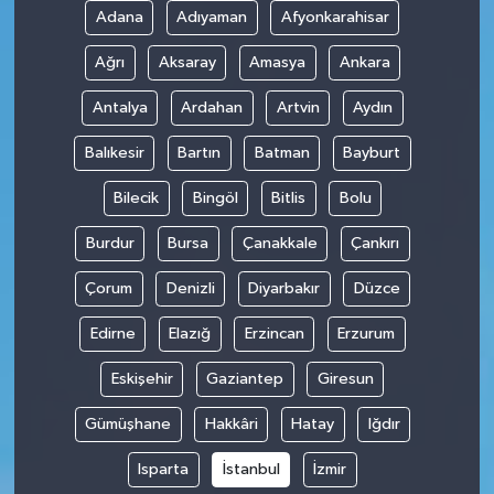
Adana
Adıyaman
Afyonkarahisar
Ağrı
Aksaray
Amasya
Ankara
Antalya
Ardahan
Artvin
Aydın
Balıkesir
Bartın
Batman
Bayburt
Bilecik
Bingöl
Bitlis
Bolu
Burdur
Bursa
Çanakkale
Çankırı
Çorum
Denizli
Diyarbakır
Düzce
Edirne
Elazığ
Erzincan
Erzurum
Eskişehir
Gaziantep
Giresun
Gümüşhane
Hakkâri
Hatay
Iğdır
Isparta
İstanbul
İzmir