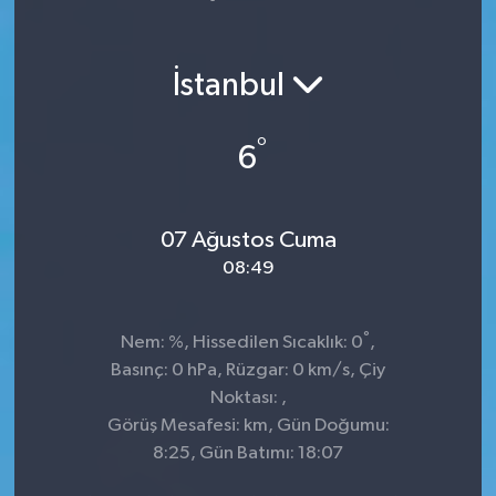
Spor
İstanbul
Teknoloji
°
6
Yaşam
07 Ağustos Cuma
08:49
°
Nem: %, Hissedilen Sıcaklık: 0
,
Basınç: 0 hPa, Rüzgar: 0 km/s, Çiy
Noktası: ,
Görüş Mesafesi: km, Gün Doğumu:
8:25, Gün Batımı: 18:07