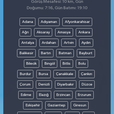
Görüş Mesafesi: 10 km, Gün
Doğumu: 7:16, Gün Batımı: 19:10
Adana
Adıyaman
Afyonkarahisar
Ağrı
Aksaray
Amasya
Ankara
Antalya
Ardahan
Artvin
Aydın
Balıkesir
Bartın
Batman
Bayburt
Bilecik
Bingöl
Bitlis
Bolu
Burdur
Bursa
Çanakkale
Çankırı
Çorum
Denizli
Diyarbakır
Düzce
Edirne
Elazığ
Erzincan
Erzurum
Eskişehir
Gaziantep
Giresun