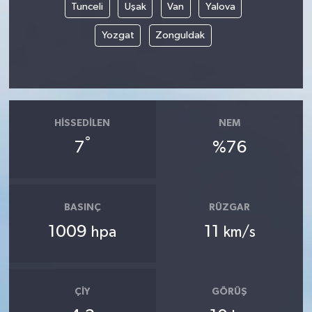
Tunceli
Uşak
Van
Yalova
Yozgat
Zonguldak
HISSEDILEN
NEM
°
7
%76
BASINÇ
RÜZGAR
1009
11
hpa
km/s
ÇIY
GÖRÜŞ