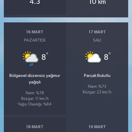
4.3
10
km
16 MART
17 MART
PAZARTESI
SALI
°
°
8
8
Bölgesel düzensiz yağmur
Parçalı Bulutlu
yağışlı
Nem: %73
Rüzgar: 22 km/h
Nem: %78
Rüzgar: 11 km/h
Yağış Olasılığı: %84
18 MART
19 MART