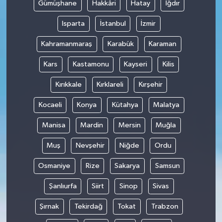
Gümüşhane
Hakkâri
Hatay
Iğdır
Isparta
İstanbul
İzmir
Kahramanmaraş
Karabük
Karaman
Kars
Kastamonu
Kayseri
Kilis
Kırıkkale
Kırklareli
Kırşehir
Kocaeli
Konya
Kütahya
Malatya
Manisa
Mardin
Mersin
Muğla
Muş
Nevşehir
Niğde
Ordu
Osmaniye
Rize
Sakarya
Samsun
Şanlıurfa
Siirt
Sinop
Sivas
Şırnak
Tekirdağ
Tokat
Trabzon