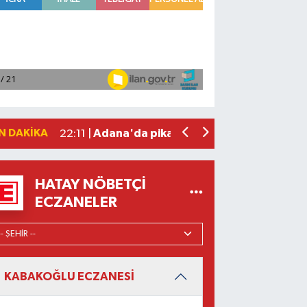
Hataylıların Beklediği Haber Geldi: T
22:58 |
Antalya'da 89 yaşındaki kişi evinde ö
22:47 |
Adana'da otomobil ile çarpışan motos
22:23 |
Adana'da pikap ile çarpışan motosiklet
22:11 |
N DAKIKA
Fenerbahçe, avantaj elde etti
23:49 |
HATAY NÖBETÇI
ECZANELER
KABAKOĞLU ECZANESİ