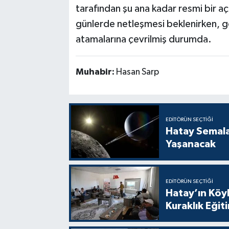
tarafından şu ana kadar resmi bir a
günlerde netleşmesi beklenirken, gö
atamalarına çevrilmiş durumda.
Muhabir:
Hasan Sarp
EDITÖRÜN SEÇTIĞI
Hatay Semal
Yaşanacak
EDITÖRÜN SEÇTIĞI
Hatay’ın Köyl
Kuraklık Eğit