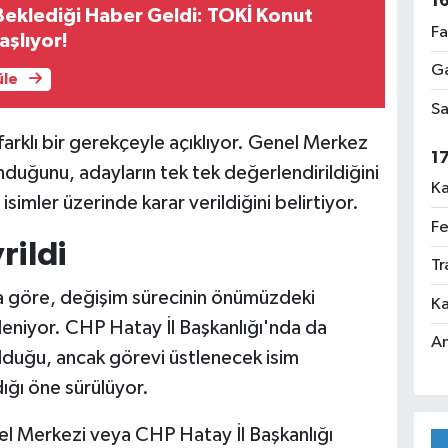
1
 Beklediği Haber Geldi: TOKİ Konut
Fa
şlıyor!
Ga
üle
Sa
farklı bir gerekçeyle açıklıyor. Genel Merkez
1
nduğunu, adayların tek tek değerlendirildiğini
Ka
imler üzerinde karar verildiğini belirtiyor.
Fe
rildi
Tr
ara göre, değişim sürecinin önümüzdeki
Ka
eniyor. CHP Hatay İl Başkanlığı'nda da
An
duğu, ancak görevi üstlenecek isim
ğı öne sürülüyor.
nel Merkezi veya CHP Hatay İl Başkanlığı