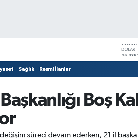
DOLAR
45,436
EURO
53,386
iyaset
Sağlık
Resmi İlanlar
STERLİ
61,603
G.ALTIN
6862,
Başkanlığı Boş Kald
BİST10
14.598
BITCOI
yor
79.591,
 değişim süreci devam ederken, 21 il başkan