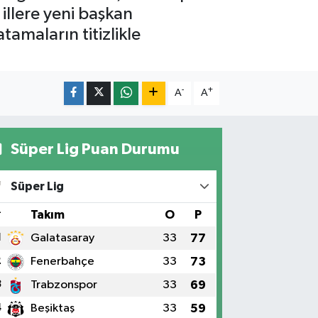
 illere yeni başkan
amaların titizlikle
-
+
A
A
Süper Lig Puan Durumu
Süper Lig
#
Takım
O
P
1
Galatasaray
33
77
2
Fenerbahçe
33
73
3
Trabzonspor
33
69
4
Beşiktaş
33
59