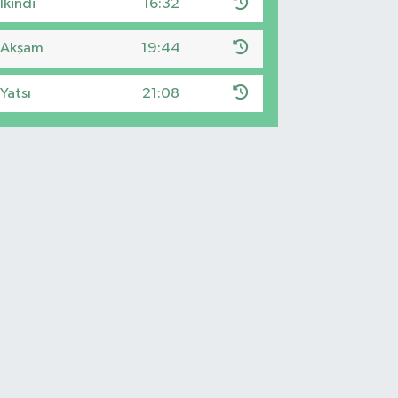
İkindi
16:32
Akşam
19:44
Yatsı
21:08