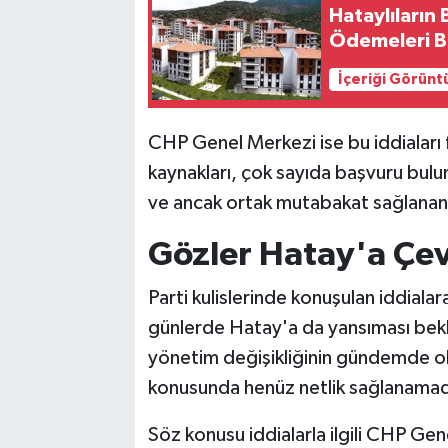
Hataylıların
Ödemeleri Ba
İçeriği Görünt
CHP Genel Merkezi ise bu iddiaları 
kaynakları, çok sayıda başvuru bulu
ve ancak ortak mutabakat sağlanan is
Gözler Hatay'a Çev
Parti kulislerinde konuşulan iddial
günlerde Hatay'a da yansıması bekl
yönetim değişikliğinin gündemde ol
konusunda henüz netlik sağlanamadı
Söz konusu iddialarla ilgili CHP Ge