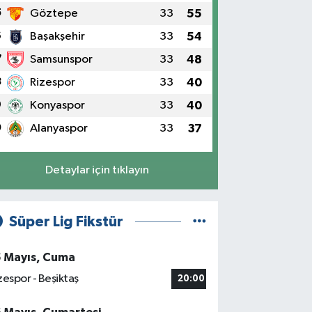
5
Göztepe
33
55
6
Başakşehir
33
54
7
Samsunspor
33
48
8
Rizespor
33
40
9
Konyaspor
33
40
0
Alanyaspor
33
37
Detaylar için tıklayın
Süper Lig Fikstür
5 Mayıs, Cuma
zespor - Beşiktaş
20:00