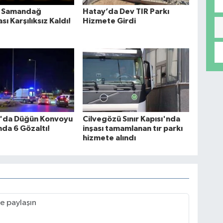
in Samandağ
Hatay’da Dev TIR Parkı
ı Karşılıksız Kaldı!
Hizmete Girdi
ı'da Düğün Konvoyu
Cilvegözü Sınır Kapısı'nda
da 6 Gözaltı!
inşası tamamlanan tır parkı
hizmete alındı