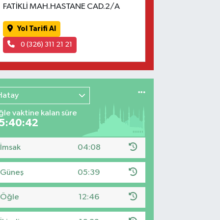
FATİKLİ MAH.HASTANE CAD.2/A
Yol Tarifi Al
0 (326) 311 21 21
Hatay
le vaktine kalan süre
5:40:41
İmsak
04:08
Güneş
05:39
Öğle
12:46