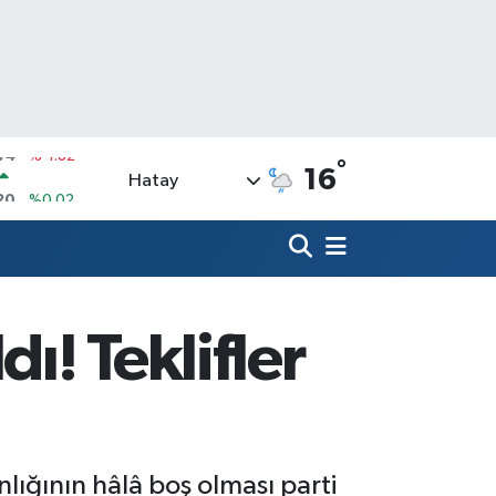
°
16
Hatay
20
%0.02
90
%0.19
N
80
%0.18
09000
%0.19
ı! Teklifler
0
,00
%0
N
74
%-1.82
lığının hâlâ boş olması parti