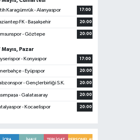
6 Mayıs, Cumartesi
tih Karagümrük - Alanyaspor
17:00
ziantep FK - Başakşehir
20:00
msunspor - Göztepe
20:00
7 Mayıs, Pazar
yserispor - Konyaspor
17:00
nerbahçe - Eyüpspor
20:00
abzonspor - Gençlerbirliği S.K.
20:00
sımpaşa - Galatasaray
20:00
talyaspor - Kocaelispor
20:00