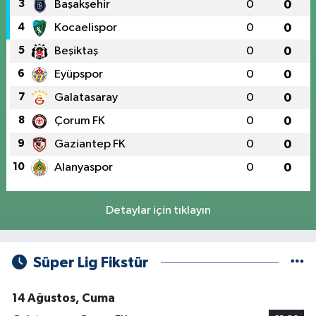
3
Başakşehir
0
0
4
Kocaelispor
0
0
5
Beşiktaş
0
0
6
Eyüpspor
0
0
7
Galatasaray
0
0
8
Çorum FK
0
0
9
Gaziantep FK
0
0
10
Alanyaspor
0
0
Detaylar için tıklayın
Süper Lig Fikstür
14 Ağustos, Cuma