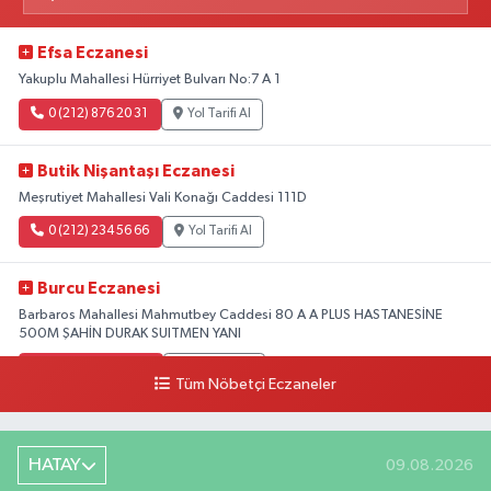
Efsa Eczanesi
Yakuplu Mahallesi Hürriyet Bulvarı No:7 A 1
0 (212) 876 20 31
Yol Tarifi Al
Butik Nişantaşı Eczanesi
Meşrutiyet Mahallesi Vali Konağı Caddesi 111D
0 (212) 234 56 66
Yol Tarifi Al
Burcu Eczanesi
Barbaros Mahallesi Mahmutbey Caddesi 80 A A PLUS HASTANESİNE
500M ŞAHİN DURAK SUITMEN YANI
0 (212) 552 25 29
Yol Tarifi Al
Tüm Nöbetçi Eczaneler
Tuna Tillo Eczanesi
Akşemsettin Mahallesi Akdeniz Caddesi No:12 A 41.01948179055185,
HATAY
09.08.2026
28.946705949073934