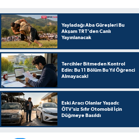
Yayladağı Aba Güreşleri Bu
Akşam TRT’den Canlı
Yayınlanacak
Tercihler Bitmeden Kontrol
Edin: Bu 11 Bölüm Bu Yıl Öğrenci
Almayacak!
Eski Aracı Olanlar Yaşadı:
ÖTV’siz Sıfır Otomobil İçin
Düğmeye Basıldı