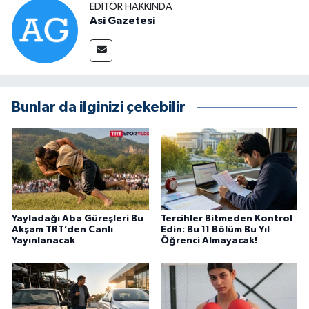
EDITÖR HAKKINDA
Asi Gazetesi
Bunlar da ilginizi çekebilir
Yayladağı Aba Güreşleri Bu
Tercihler Bitmeden Kontrol
Akşam TRT’den Canlı
Edin: Bu 11 Bölüm Bu Yıl
Yayınlanacak
Öğrenci Almayacak!