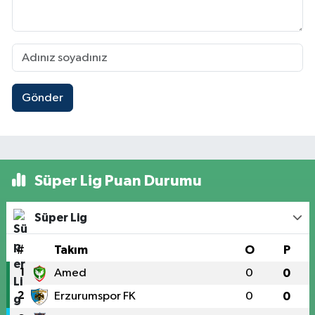
Gönder
Süper Lig Puan Durumu
Süper Lig
#
Takım
O
P
1
Amed
0
0
2
Erzurumspor FK
0
0