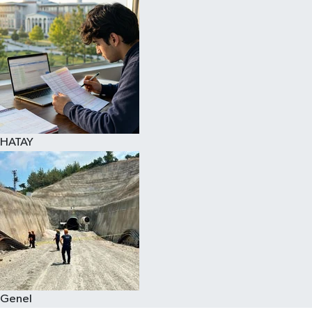
Spor
Teknoloji
Yaşam
HATAY
Genel