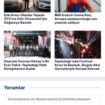
Eski Aracı Olanlar Yaşadı:
Milli boksör İvana Kılcı,
ÖTV’siz Sıfır Otomobil İçin
Avrupa şampiyonluğu için
Düğmeye Basıldı
yumruk sallıyor
Deprem Sonrası Hatay’a Bir
Yayladağı’nda Festival
Eser Daha: Yayladağı Halk
Kıraç’la Başladı, Bugün Aba
Kütüphanesi Açıldı
Güreşleriyle Devam Edecek
Yorumlar