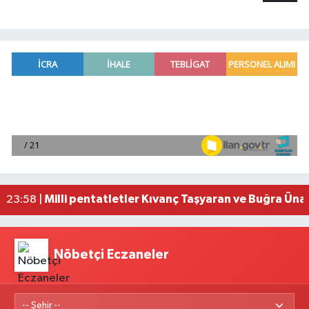
Adana'da helikopter destekli 'huzur ve güven' 
01:06 |
Mersin'de uyuşturucu operasyonunda 190 gram e
00:39 |
Adana'da silahlı saldırıda 3 kişi yaralandı
00:05 |
Fransa'dan iade edilen tarihi eserler Şam Kalesi
23:59 |
Milli pentatletler Kıvanç Taşyaran ve Buğra Üna
23:58 |
Nöbetçi Eczaneler