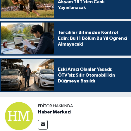
Akşam TRT’den Canlı
Yayınlanacak
Tercihler Bitmeden Kontrol
Edin: Bu 11 Bölüm Bu Yıl Öğrenci
Almayacak!
Eski Aracı Olanlar Yaşadı:
ÖTV’siz Sıfır Otomobil İçin
Düğmeye Basıldı
EDITÖR HAKKINDA
Haber Merkezi