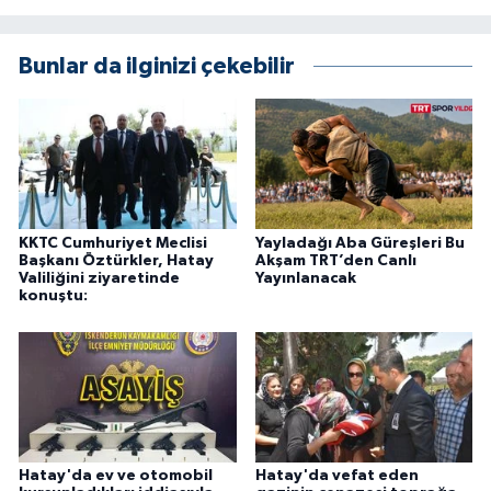
Bunlar da ilginizi çekebilir
KKTC Cumhuriyet Meclisi
Yayladağı Aba Güreşleri Bu
Başkanı Öztürkler, Hatay
Akşam TRT’den Canlı
Valiliğini ziyaretinde
Yayınlanacak
konuştu:
Hatay'da ev ve otomobil
Hatay'da vefat eden