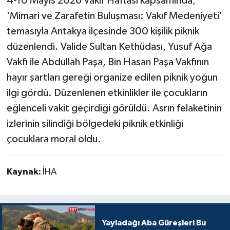
4-10 Mayıs 2026 Vakıf Haftası kapsamında,
'Mimari ve Zarafetin Buluşması: Vakıf Medeniyeti'
temasıyla Antakya ilçesinde 300 kişilik piknik
düzenlendi. Valide Sultan Kethüdası, Yusuf Ağa
Vakfı ile Abdullah Paşa, Bin Hasan Paşa Vakfının
hayır şartları gereği organize edilen piknik yoğun
ilgi gördü. Düzenlenen etkinlikler ile çocukların
eğlenceli vakit geçirdiği görüldü. Asrın felaketinin
izlerinin silindiği bölgedeki piknik etkinliği
çocuklara moral oldu.
Kaynak:
İHA
Yayladağı Aba Güreşleri Bu