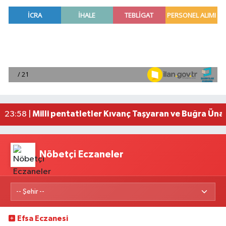
Adana'da helikopter destekli 'huzur ve güven' 
01:06 |
Mersin'de uyuşturucu operasyonunda 190 gram e
00:39 |
Adana'da silahlı saldırıda 3 kişi yaralandı
00:05 |
Fransa'dan iade edilen tarihi eserler Şam Kalesi
23:59 |
Milli pentatletler Kıvanç Taşyaran ve Buğra Üna
23:58 |
Nöbetçi Eczaneler
Efsa Eczanesi