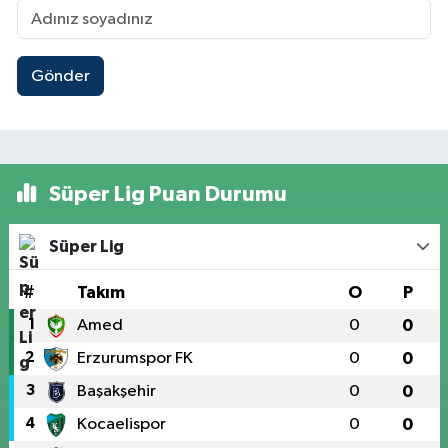
Gönder
Süper Lig Puan Durumu
Süper Lig
#
Takım
O
P
1
Amed
0
0
2
Erzurumspor FK
0
0
3
Başakşehir
0
0
4
Kocaelispor
0
0