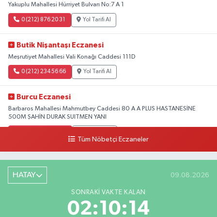
Yakuplu Mahallesi Hürriyet Bulvarı No:7 A 1
0 (212) 876 20 31
Yol Tarifi Al
Butik Nişantaşı Eczanesi
Meşrutiyet Mahallesi Vali Konağı Caddesi 111D
0 (212) 234 56 66
Yol Tarifi Al
Burcu Eczanesi
Barbaros Mahallesi Mahmutbey Caddesi 80 A A PLUS HASTANESİNE
500M ŞAHİN DURAK SUITMEN YANI
0 (212) 552 25 29
Yol Tarifi Al
Tüm Nöbetçi Eczaneler
Tuna Tillo Eczanesi
Akşemsettin Mahallesi Akdeniz Caddesi No:12 A 41.01948179055185,
HATAY
09.08.2026
28.946705949073934
SONRAKI VAKTE KALAN
0 (212) 635 03 83
Yol Tarifi Al
02:10:14