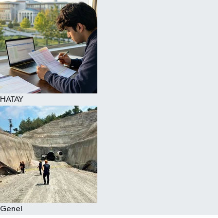
Spor
Teknoloji
Yaşam
HATAY
Genel