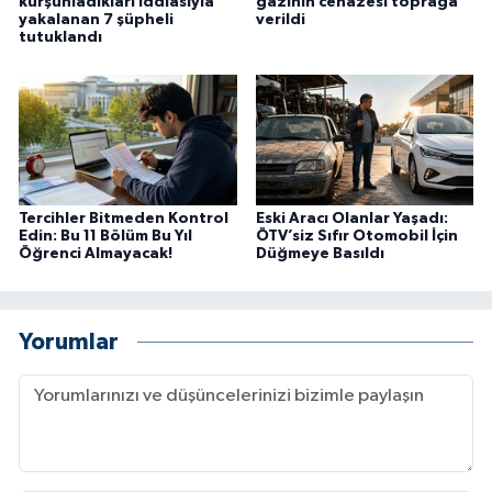
kurşunladıkları iddiasıyla
gazinin cenazesi toprağa
yakalanan 7 şüpheli
verildi
tutuklandı
Tercihler Bitmeden Kontrol
Eski Aracı Olanlar Yaşadı:
Edin: Bu 11 Bölüm Bu Yıl
ÖTV’siz Sıfır Otomobil İçin
Öğrenci Almayacak!
Düğmeye Basıldı
Yorumlar