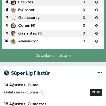
5
Beşiktaş
0
0
6
Eyüpspor
0
0
7
Galatasaray
0
0
8
Çorum FK
0
0
9
Gaziantep FK
0
0
10
Alanyaspor
0
0
Detaylar için tıklayın
Süper Lig Fikstür
14 Ağustos, Cuma
Galatasaray - Çorum FK
21:30
15 Ağustos, Cumartesi