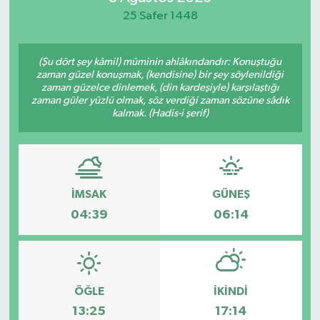
25 Safer 1448
Spor
Teknoloji
(Şu dört şey kâmil) müminin ahlâkındandır: Konuştuğu
zaman güzel konuşmak, (kendisine) bir şey söylenildiği
zaman güzelce dinlemek, (din kardeşiyle) karşılaştığı
Yaşam
zaman güler yüzlü olmak, söz verdiği zaman sözüne sâdık
kalmak. (Hadis-i şerif)
İMSAK
GÜNEŞ
04:39
06:14
ÖĞLE
İKINDI
13:25
17:14