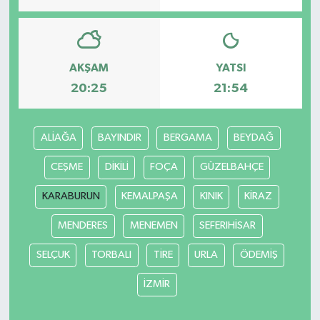
AKŞAM
YATSI
20:25
21:54
ALİAĞA
BAYINDIR
BERGAMA
BEYDAĞ
CEŞME
DİKİLİ
FOÇA
GÜZELBAHÇE
KARABURUN
KEMALPAŞA
KINIK
KİRAZ
MENDERES
MENEMEN
SEFERIHİSAR
SELÇUK
TORBALI
TİRE
URLA
ÖDEMİŞ
İZMİR