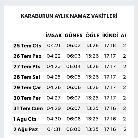
KARABURUN AYLIK NAMAZ VAKITLERI
İMSAK
GÜNEŞ
ÖĞLE
İKINDI
AKŞA
25 Tem Cts
04:21
06:02
13:26
17:18
20:39
26 Tem Paz
04:22
06:03
13:26
17:17
20:38
27 Tem Pts
04:23
06:04
13:26
17:17
20:37
28 Tem Sal
04:25
06:05
13:26
17:17
20:36
29 Tem Çar
04:26
06:06
13:26
17:17
20:35
30 Tem Per
04:27
06:07
13:25
17:17
20:34
31 Tem Cum
04:29
06:07
13:25
17:16
20:33
1 Ağu Cts
04:30
06:08
13:25
17:16
20:32
2 Ağu Paz
04:31
06:09
13:25
17:16
20:31