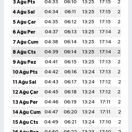
3 Ağu Pts
04:33
06:10
13:25
17:15
20:30
4 Ağu Sal
04:34
06:11
13:25
17:15
20:29
5 Ağu Çar
04:35
06:12
13:25
17:15
20:28
6 Ağu Per
04:37
06:13
13:25
17:14
20:27
7 Ağu Cum
04:38
06:14
13:25
17:14
20:26
8 Ağu Cts
04:39
06:14
13:25
17:14
20:25
9 Ağu Paz
04:41
06:15
13:25
17:13
20:24
10 Ağu Pts
04:42
06:16
13:24
17:13
20:23
11 Ağu Sal
04:43
06:17
13:24
17:12
20:21
12 Ağu Çar
04:45
06:18
13:24
17:12
20:20
13 Ağu Per
04:46
06:19
13:24
17:11
20:19
14 Ağu Cum
04:47
06:20
13:24
17:11
20:18
15 Ağu Cts
04:49
06:21
13:24
17:10
20:16