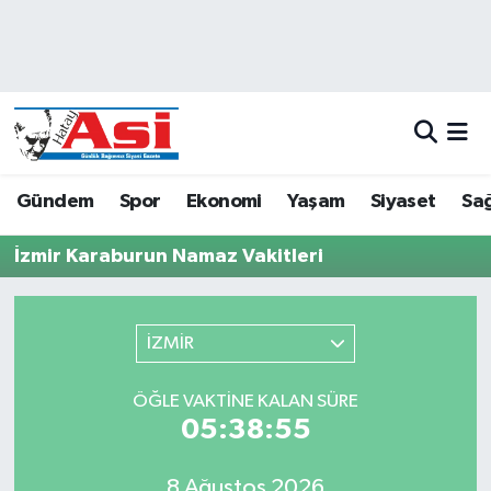
Asayiş
Hava Durumu
Dünya
Trafik Durumu
Eğitim
Süper Lig Puan Durumu ve Fikstür
Gündem
Spor
Ekonomi
Yaşam
Siyaset
Sağ
Ekonomi
Tüm Manşetler
İzmir Karaburun Namaz Vakitleri
Gündem
Son Dakika Haberleri
İZMİR
Magazin
Haber Arşivi
ÖĞLE VAKTINE KALAN SÜRE
Sağlık
05:38:55
Siyaset
8 Ağustos 2026