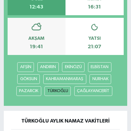
12:43
16:31
AKŞAM
YATSI
19:41
21:07
AFŞİN
ANDIRIN
EKİNÖZÜ
ELBİSTAN
GÖKSUN
KAHRAMANMARAŞ
NURHAK
PAZARCIK
TÜRKOĞLU
ÇAĞLAYANCERİT
TÜRKOĞLU AYLIK NAMAZ VAKITLERI