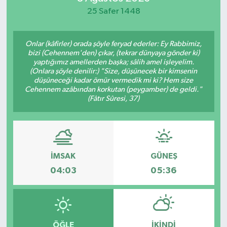
25 Safer 1448
Spor
Teknoloji
Onlar (kâfirler) orada şöyle feryad ederler: Ey Rabbimiz,
bizi (Cehennem'den) çıkar, (tekrar dünyaya gönder ki)
yaptığımız amellerden başka; sâlih amel işleyelim.
Yaşam
(Onlara şöyle denilir:) "Size, düşünecek bir kimsenin
düşüneceği kadar ömür vermedik mi ki? Hem size
Cehennem azâbından korkutan (peygamber) de geldi."
(Fâtır Sûresi, 37)
İMSAK
GÜNEŞ
04:03
05:36
ÖĞLE
İKINDI