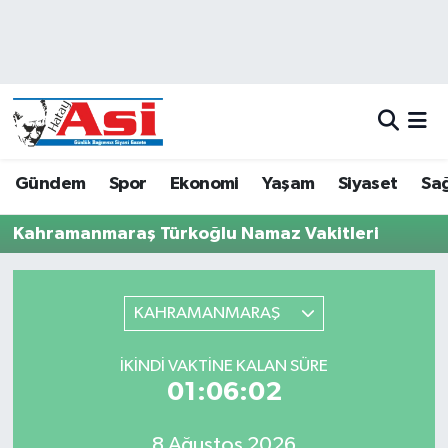
Asayiş
Hava Durumu
Dünya
Trafik Durumu
Eğitim
Süper Lig Puan Durumu ve Fikstür
Gündem
Spor
Ekonomi
Yaşam
Siyaset
Sağ
Ekonomi
Tüm Manşetler
Kahramanmaraş Türkoğlu Namaz Vakitleri
Gündem
Son Dakika Haberleri
KAHRAMANMARAŞ
Magazin
Haber Arşivi
İKINDI VAKTINE KALAN SÜRE
Sağlık
01:06:02
Siyaset
8 Ağustos 2026