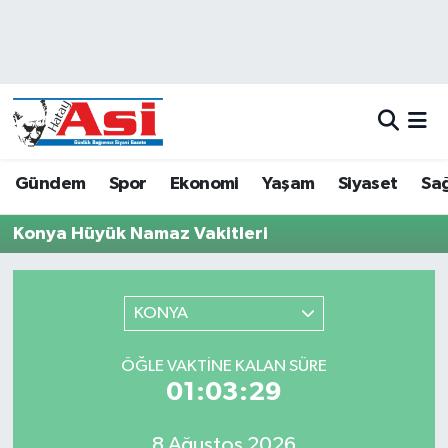
Asayiş
Hava Durumu
Dünya
Trafik Durumu
Eğitim
Süper Lig Puan Durumu ve Fikstür
Gündem
Spor
Ekonomi
Yaşam
Siyaset
Sağ
Ekonomi
Tüm Manşetler
Konya Hüyük Namaz Vakitleri
Gündem
Son Dakika Haberleri
KONYA
Magazin
Haber Arşivi
ÖĞLE VAKTINE KALAN SÜRE
Sağlık
01:03:29
Siyaset
8 Ağustos 2026