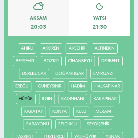
AKŞAM
YATSI
20:03
21:30
AHIRLI
AKÖREN
AKŞEHİR
ALTINEKİN
BEYŞEHİR
BOZKIR
CİHANBEYLİ
DERBENT
DEREBUCAK
DOĞANHİSAR
EMİRGAZİ
EREĞLİ
GÜNEYSINIR
HADİM
HALKAPINAR
HÜYÜK
ILGIN
KADINHANI
KARAPINAR
KARATAY
KONYA
KULU
MERAM
SARAYÖNÜ
SELÇUKLU
SEYDİŞEHİR
TAŞKENT
TUZLUKÇU
YALIHÜYÜK
YUNAK