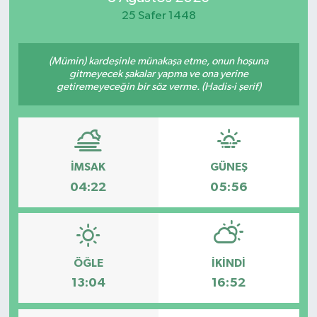
25 Safer 1448
Spor
Teknoloji
(Mümin) kardeşinle münakaşa etme, onun hoşuna
gitmeyecek şakalar yapma ve ona yerine
getiremeyeceğin bir söz verme. (Hadis-i şerif)
Yaşam
İMSAK
GÜNEŞ
04:22
05:56
ÖĞLE
İKINDI
13:04
16:52