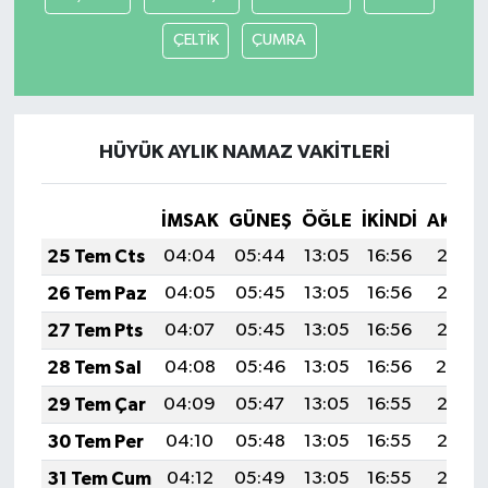
ÇELTİK
ÇUMRA
HÜYÜK AYLIK NAMAZ VAKITLERI
İMSAK
GÜNEŞ
ÖĞLE
İKINDI
AKŞA
25 Tem Cts
04:04
05:44
13:05
16:56
20:17
26 Tem Paz
04:05
05:45
13:05
16:56
20:16
27 Tem Pts
04:07
05:45
13:05
16:56
20:15
28 Tem Sal
04:08
05:46
13:05
16:56
20:14
29 Tem Çar
04:09
05:47
13:05
16:55
20:13
30 Tem Per
04:10
05:48
13:05
16:55
20:12
31 Tem Cum
04:12
05:49
13:05
16:55
20:12