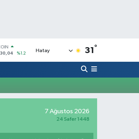
COIN
°
31
130,04
%1.2
Hatay
LAR
7106
%0.17
RO
1652
%0.27
RLİN
4046
%0.35
M ALTIN
8.49
%2.12
T100
7 Ağustos 2026
773
%-19
24 Safer 1448