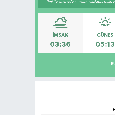
İlmi ile amel eden, malının fazlasını infâk 
Spor
Teknoloji
İMSAK
GÜNEŞ
Yaşam
03:36
05:13
B
H