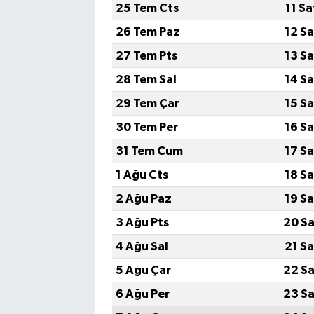
25 Tem Cts
11 S
26 Tem Paz
12 S
27 Tem Pts
13 S
28 Tem Sal
14 S
29 Tem Çar
15 S
30 Tem Per
16 S
31 Tem Cum
17 S
1 Ağu Cts
18 S
2 Ağu Paz
19 S
3 Ağu Pts
20 Sa
4 Ağu Sal
21 S
5 Ağu Çar
22 Sa
6 Ağu Per
23 Sa