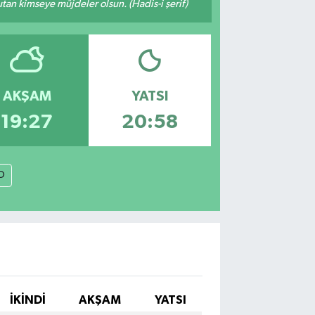
tutan kimseye müjdeler olsun. (Hadis-i şerif)
AKŞAM
YATSI
19:27
20:58
O
İKINDI
AKŞAM
YATSI