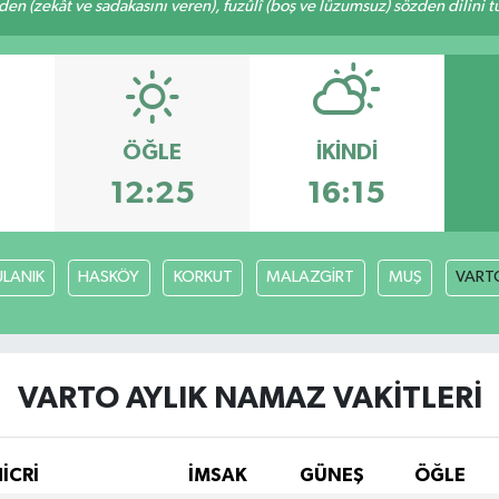
eden (zekât ve sadakasını veren), fuzûlî (boş ve lüzumsuz) sözden dilini 
ÖĞLE
İKINDI
12:25
16:15
ULANIK
HASKÖY
KORKUT
MALAZGİRT
MUŞ
VART
VARTO AYLIK NAMAZ VAKITLERI
İCRİ
İMSAK
GÜNEŞ
ÖĞLE