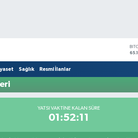
BIT
65.
DO
47,
EU
iyaset
Sağlık
Resmi İlanlar
55,
STE
eri
64,
GRA
661
BİS
YATSI VAKTINE KALAN SÜRE
13.
01:52:10