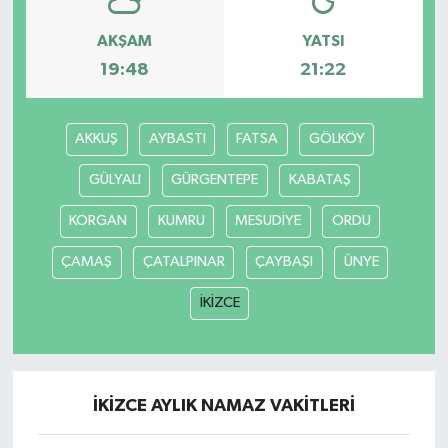
AKŞAM
YATSI
19:48
21:22
AKKUŞ
AYBASTI
FATSA
GÖLKÖY
GÜLYALI
GÜRGENTEPE
KABATAŞ
KORGAN
KUMRU
MESUDİYE
ORDU
ÇAMAŞ
ÇATALPINAR
ÇAYBAŞI
ÜNYE
İKİZCE
İKİZCE AYLIK NAMAZ VAKITLERI