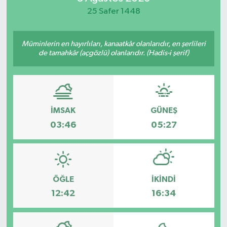
25 Safer 1448
Spor
Teknoloji
Müminlerin en hayırlıları, kanaatkâr olanlarıdır, en şerlileri
de tamahkâr (açgözlü) olanlarıdır. (Hadis-i şerif)
Yaşam
İMSAK
GÜNEŞ
03:46
05:27
ÖĞLE
İKINDI
12:42
16:34