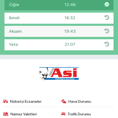
Öğle
12:46
İkindi
16:32
Akşam
19:43
Yatsı
21:07
Nöbetçi Eczaneler
Hava Durumu
Namaz Vakitleri
Trafik Durumu