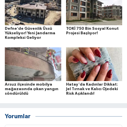
Defne’de Güvenlik Üssü
TOKİ 750 Bin Sosyal Konut
Yükseliyor! Yeni Jandarma
Projesi Başlıyor!
Kompleksi Geliyor
Arsuz ilçesinde mobilya
Hatay'da Kadınlar Dikkat:
mağazasında çıkan yangın
Jel Tırnak ve Kalıcı Ojedeki
söndürüldü
Risk Açıklandı!
Yorumlar