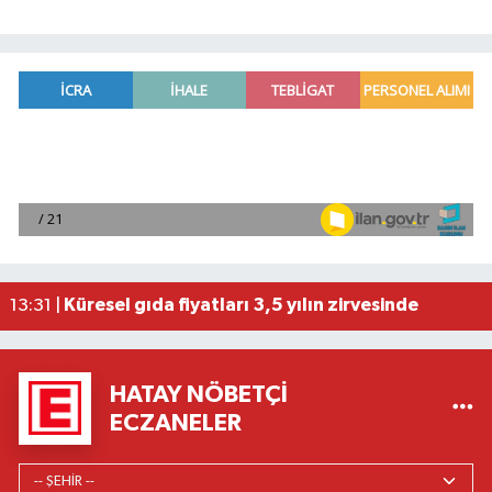
Turkcell'in 'GNÇYTNK 2026' programı tamamla
13:39 |
Küresel gıda fiyatları 3,5 yılın zirvesinde
13:31 |
Antalyaspor Başkanı Mustafa Ergün'den transfer 
13:09 |
Adana'da iş yerinde 2 kişi ölü bulundu
12:23 |
HATAY NÖBETÇI
Sosyal medyadaki yemek videoları kontrolsüz yem
12:21 |
ECZANELER