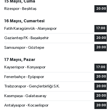
15 Mayıs, Cuma
Rizespor - Beşiktaş
20:00
16 Mayıs, Cumartesi
Fatih Karagümrük - Alanyaspor
17:00
Gaziantep FK - Başakşehir
20:00
Samsunspor - Göztepe
20:00
17 Mayıs, Pazar
Kayserispor - Konyaspor
17:00
Fenerbahçe - Eyüpspor
20:00
Trabzonspor - Gençlerbirliği S.K.
20:00
Kasımpaşa - Galatasaray
20:00
Antalyaspor - Kocaelispor
20:00