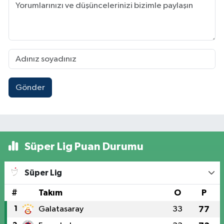
Gönder
Süper Lig Puan Durumu
Süper Lig
#
Takım
O
P
1
Galatasaray
33
77