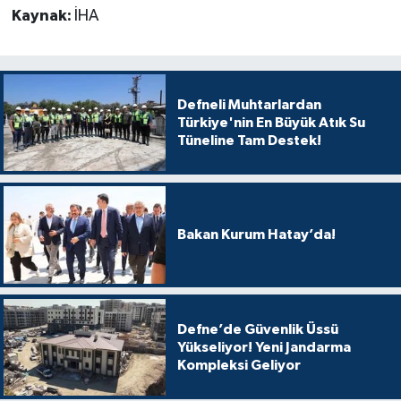
Kaynak:
İHA
Defneli Muhtarlardan
Türkiye'nin En Büyük Atık Su
Tüneline Tam Destek!
Bakan Kurum Hatay’da!
Defne’de Güvenlik Üssü
Yükseliyor! Yeni Jandarma
Kompleksi Geliyor