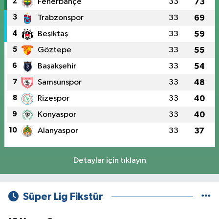
2
Fenerbahçe
33
73
3
Trabzonspor
33
69
4
Beşiktaş
33
59
5
Göztepe
33
55
6
Başakşehir
33
54
7
Samsunspor
33
48
8
Rizespor
33
40
9
Konyaspor
33
40
10
Alanyaspor
33
37
Detaylar için tıklayın
Süper Lig Fikstür