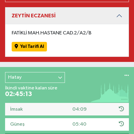
ZEYTİN ECZANESİ
FATİKLİ MAH.HASTANE CAD.2/A2/B
Yol Tarifi Al
Hatay
İkindi vaktine kalan süre
02:45:12
İmsak
04:09
Güneş
05:40