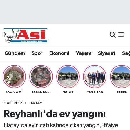
Asayiş
Nöbetçi Eczaneler
Dünya
Hava Durumu
Eğitim
Namaz Vakitleri
Gündem
Spor
Ekonomi
Yaşam
Siyaset
Sağ
Ekonomi
Trafik Durumu
Gündem
Süper Lig Puan Durumu ve Fikstür
EKONOMI
ISTANBUL
HATAY
POLITIKA
YEREL
Magazin
Tüm Manşetler
HABERLER
HATAY
Sağlık
Son Dakika Haberleri
Reyhanlı'da ev yangını
Hatay'da evin çatı katında çıkan yangın, itfaiye
Siyaset
Haber Arşivi