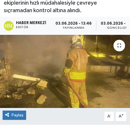
ekiplerinin hızlı müdahalesiyle çevreye
sıçramadan kontrol altına alındı.
Spor
HABER MERKEZI
03.06.2026 - 13:46
03.06.2026 - 1
Teknoloji
EDITÖR
YAYINLANMA
GÜNCELLEM
Yaşam
Paylaş
-
+
A
A