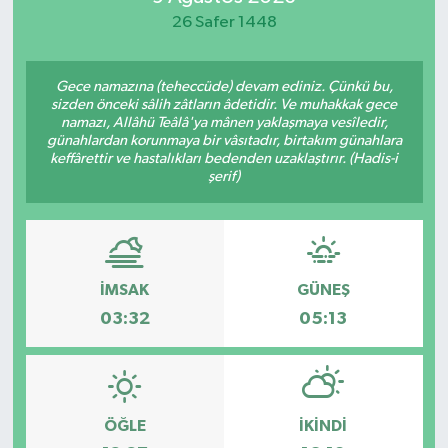
26 Safer 1448
Spor
Teknoloji
Gece namazına (teheccüde) devam ediniz. Çünkü bu,
sizden önceki sâlih zâtların âdetidir. Ve muhakkak gece
namazı, Allâhü Teâlâ'ya mânen yaklaşmaya vesîledir,
Yaşam
günahlardan korunmaya bir vâsıtadır, birtakım günahlara
keffârettir ve hastalıkları bedenden uzaklaştırır. (Hadis-i
şerif)
İMSAK
GÜNEŞ
03:32
05:13
ÖĞLE
İKINDI