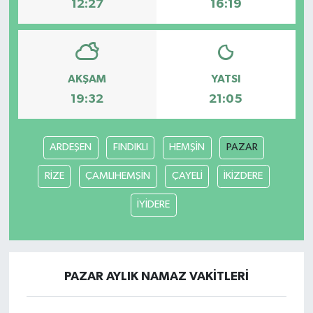
12:27
16:19
AKŞAM
YATSI
19:32
21:05
ARDEŞEN
FINDIKLI
HEMŞİN
PAZAR
RİZE
ÇAMLIHEMŞİN
ÇAYELİ
İKİZDERE
İYİDERE
PAZAR AYLIK NAMAZ VAKITLERI