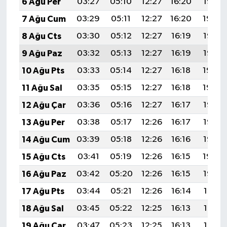
6 Ağu Per
03:27
05:10
12:27
16:20
19:35
7 Ağu Cum
03:29
05:11
12:27
16:20
19:34
8 Ağu Cts
03:30
05:12
12:27
16:19
19:33
9 Ağu Paz
03:32
05:13
12:27
16:19
19:32
10 Ağu Pts
03:33
05:14
12:27
16:18
19:30
11 Ağu Sal
03:35
05:15
12:27
16:18
19:29
12 Ağu Çar
03:36
05:16
12:27
16:17
19:28
13 Ağu Per
03:38
05:17
12:26
16:17
19:26
14 Ağu Cum
03:39
05:18
12:26
16:16
19:25
15 Ağu Cts
03:41
05:19
12:26
16:15
19:24
16 Ağu Paz
03:42
05:20
12:26
16:15
19:22
17 Ağu Pts
03:44
05:21
12:26
16:14
19:21
18 Ağu Sal
03:45
05:22
12:25
16:13
19:19
19 Ağu Çar
03:47
05:23
12:25
16:13
19:18