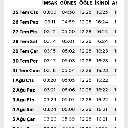
İMSAK
GÜNEŞ
ÖĞLE
İKINDI
AKŞA
25 Tem Cts
03:09
04:58
12:28
16:25
19:48
26 Tem Paz
03:11
04:59
12:28
16:24
19:47
27 Tem Pts
03:12
05:00
12:28
16:24
19:46
28 Tem Sal
03:14
05:01
12:28
16:24
19:45
29 Tem Çar
03:15
05:02
12:28
16:23
19:44
30 Tem Per
03:17
05:03
12:28
16:23
19:43
31 Tem Cum
03:18
05:04
12:28
16:23
19:42
1 Ağu Cts
03:20
05:05
12:28
16:22
19:41
2 Ağu Paz
03:21
05:06
12:28
16:22
19:40
3 Ağu Pts
03:23
05:07
12:28
16:22
19:39
4 Ağu Sal
03:24
05:08
12:28
16:21
19:38
5 Ağu Çar
03:26
05:09
12:28
16:21
19:37