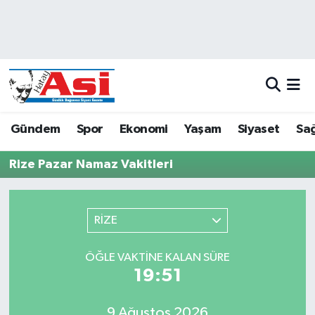
Asayiş
Hava Durumu
Dünya
Trafik Durumu
Eğitim
Süper Lig Puan Durumu ve Fikstür
Gündem
Spor
Ekonomi
Yaşam
Siyaset
Sağ
Ekonomi
Tüm Manşetler
Rize Pazar Namaz Vakitleri
Gündem
Son Dakika Haberleri
RİZE
Magazin
Haber Arşivi
ÖĞLE VAKTINE KALAN SÜRE
Sağlık
19:51
Siyaset
9 Ağustos 2026