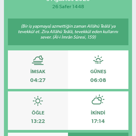
26 Safer 1448
Spor
Teknoloji
(Bir iş yapmaya) azmettiğin zaman Allâhü Teâlâ'ya
tevekkül et. Zira Allâhü Teâlâ, tevekkül eden kullarını
sever. (Âl-i İmrân Sûresi, 159)
Yaşam
İMSAK
GÜNEŞ
04:27
06:08
ÖĞLE
İKINDI
13:22
17:14