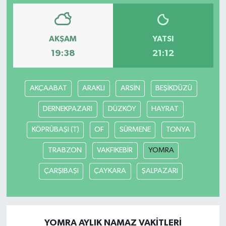
AKŞAM
YATSI
19:38
21:12
AKÇAABAT
ARAKLI
ARSİN
BEŞİKDÜZÜ
DERNEKPAZARI
DÜZKÖY
HAYRAT
KÖPRÜBAŞI (T)
OF
SÜRMENE
TONYA
TRABZON
VAKFIKEBİR
YOMRA
ÇARŞIBAŞI
ÇAYKARA
ŞALPAZARI
YOMRA AYLIK NAMAZ VAKITLERI