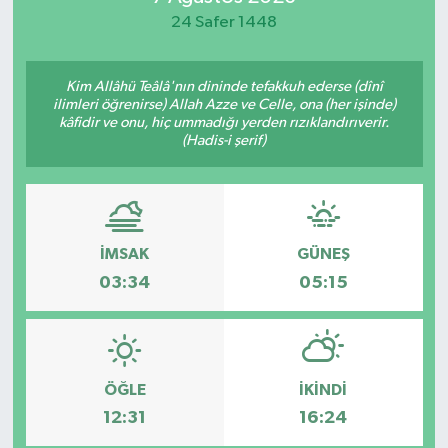
24 Safer 1448
Spor
Teknoloji
Kim Allâhü Teâlâ'nın dininde tefakkuh ederse (dînî
ilimleri öğrenirse) Allah Azze ve Celle, ona (her işinde)
kâfidir ve onu, hiç ummadığı yerden rızıklandırıverir.
Yaşam
(Hadis-i şerif)
İMSAK
GÜNEŞ
03:34
05:15
ÖĞLE
İKINDI
12:31
16:24