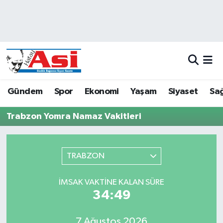
Asayiş
Hava Durumu
Dünya
Trafik Durumu
Eğitim
Süper Lig Puan Durumu ve Fikstür
Gündem
Spor
Ekonomi
Yaşam
Siyaset
Sağ
Ekonomi
Tüm Manşetler
Trabzon Yomra Namaz Vakitleri
Gündem
Son Dakika Haberleri
TRABZON
Magazin
Haber Arşivi
İMSAK VAKTINE KALAN SÜRE
Sağlık
34:49
Siyaset
7 Ağustos 2026