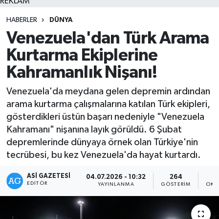
REKLAM
HABERLER
DÜNYA
Venezuela'dan Türk Arama
Kurtarma Ekiplerine
Kahramanlık Nişanı!
Venezuela'da meydana gelen depremin ardından
arama kurtarma çalışmalarına katılan Türk ekipleri,
gösterdikleri üstün başarı nedeniyle "Venezuela
Kahramanı" nişanına layık görüldü. 6 Şubat
depremlerinde dünyaya örnek olan Türkiye'nin
tecrübesi, bu kez Venezuela'da hayat kurtardı.
ASI GAZETESI
04.07.2026 - 10:32
264
EDITÖR
YAYINLANMA
GÖSTERIM
OKU