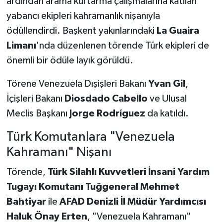
ardından arama kurtarma çalışmalarına katılan
yabancı ekipleri kahramanlık nişanıyla
ödüllendirdi. Başkent yakınlarındaki
La Guaira
Limanı
'nda düzenlenen törende Türk ekipleri de
önemli bir ödüle layık görüldü.
Törene Venezuela Dışişleri Bakanı
Yvan Gil
,
İçişleri Bakanı
Diosdado Cabello
ve Ulusal
Meclis Başkanı
Jorge Rodríguez
da katıldı.
Türk Komutanlara "Venezuela
Kahramanı" Nişanı
Törende,
Türk Silahlı Kuvvetleri İnsani Yardım
Tugayı Komutanı Tuğgeneral Mehmet
Bahtiyar
ile
AFAD Denizli İl Müdür Yardımcısı
Haluk Önay Erten
, "Venezuela Kahramanı"