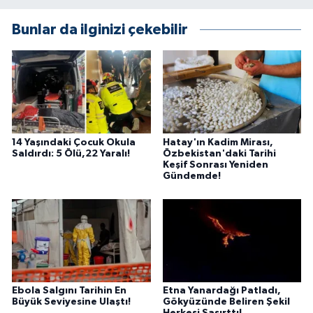
Bunlar da ilginizi çekebilir
14 Yaşındaki Çocuk Okula
Hatay'ın Kadim Mirası,
Saldırdı: 5 Ölü,22 Yaralı!
Özbekistan'daki Tarihi
Keşif Sonrası Yeniden
Gündemde!
Ebola Salgını Tarihin En
Etna Yanardağı Patladı,
Büyük Seviyesine Ulaştı!
Gökyüzünde Beliren Şekil