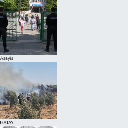
Spor
Teknoloji
Yaşam
Asayiş
HATAY