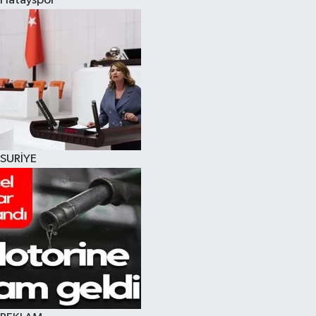
Hatayspor
SURİYE