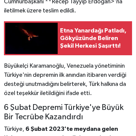
Cumhurbaşkanı **Recep Tayyip Erdoğan>'na
iletilmek üzere teslim edildi.
Etna Yanardağı Patladı,
Gökyüzünde Beliren
Şekil Herkesi Şaşırttı!
Büyükelçi Karamanoğlu, Venezuela yönetiminin
Türkiye'nin depremin ilk anından itibaren verdiği
desteği unutmadığını belirterek, Türk halkına da
özel teşekkür iletildiğini ifade etti.
6 Şubat Depremi Türkiye'ye Büyük
Bir Tecrübe Kazandırdı
Türkiye,
6 Şubat 2023'te meydana gelen