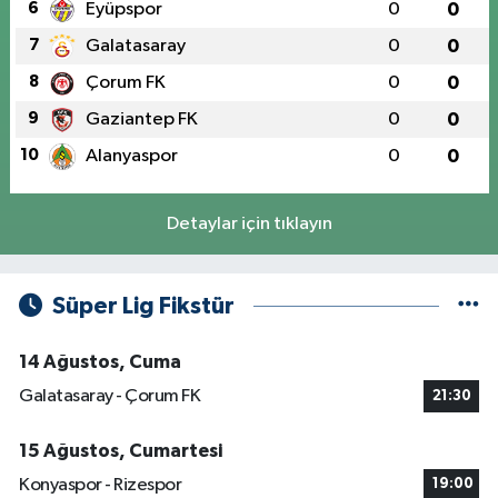
6
Eyüpspor
0
0
7
Galatasaray
0
0
8
Çorum FK
0
0
9
Gaziantep FK
0
0
10
Alanyaspor
0
0
Detaylar için tıklayın
Süper Lig Fikstür
14 Ağustos, Cuma
Galatasaray - Çorum FK
21:30
15 Ağustos, Cumartesi
Konyaspor - Rizespor
19:00