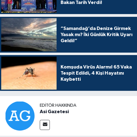
Bakan Tarih Verdi!
“Samandağ’da Denize Girmek
Yasak mı? İki Günlük Kritik Uyarı
Geldi!”
Komşuda Virüs Alarmı! 65 Vaka
Tespit Edildi, 4 Kişi Hayatını
Kaybetti
EDITÖR HAKKINDA
Asi Gazetesi