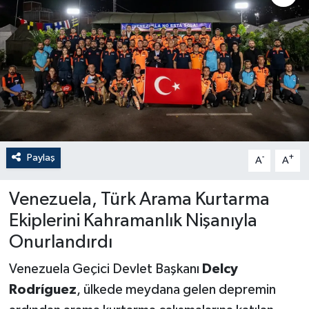
Paylaş
-
+
A
A
Venezuela, Türk Arama Kurtarma
Ekiplerini Kahramanlık Nişanıyla
Onurlandırdı
Venezuela Geçici Devlet Başkanı
Delcy
Rodríguez
, ülkede meydana gelen depremin