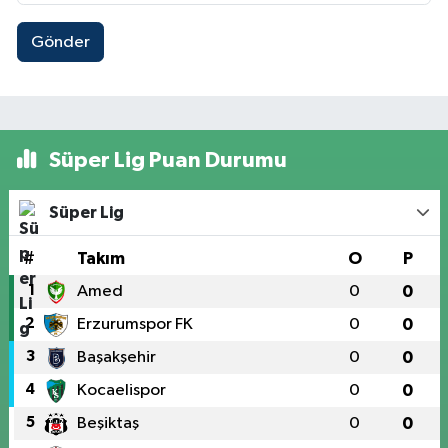
Gönder
Süper Lig Puan Durumu
Süper Lig
#
Takım
O
P
1
Amed
0
0
2
Erzurumspor FK
0
0
3
Başakşehir
0
0
4
Kocaelispor
0
0
5
Beşiktaş
0
0