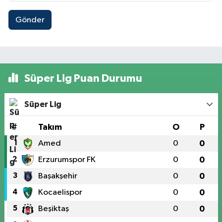
Gönder
Süper Lig Puan Durumu
Süper Lig
#
Takım
O
P
1
Amed
0
0
2
Erzurumspor FK
0
0
3
Başakşehir
0
0
4
Kocaelispor
0
0
5
Beşiktaş
0
0