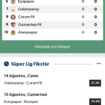
6
Eyüpspor
0
0
7
Galatasaray
0
0
8
Çorum FK
0
0
9
Gaziantep FK
0
0
10
Alanyaspor
0
0
Detaylar için tıklayın
Süper Lig Fikstür
14 Ağustos, Cuma
Galatasaray - Çorum FK
21:30
15 Ağustos, Cumartesi
Konyaspor - Rizespor
19:00