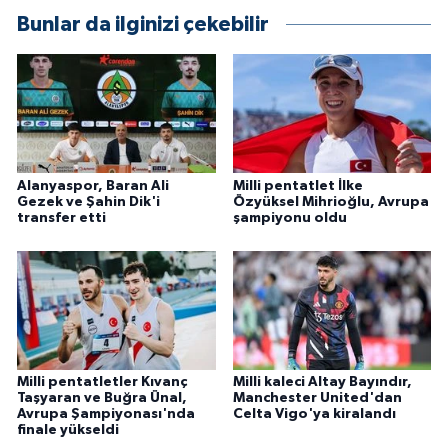
Bunlar da ilginizi çekebilir
Alanyaspor, Baran Ali
Milli pentatlet İlke
Gezek ve Şahin Dik'i
Özyüksel Mihrioğlu, Avrupa
transfer etti
şampiyonu oldu
Milli pentatletler Kıvanç
Milli kaleci Altay Bayındır,
Taşyaran ve Buğra Ünal,
Manchester United'dan
Avrupa Şampiyonası'nda
Celta Vigo'ya kiralandı
finale yükseldi