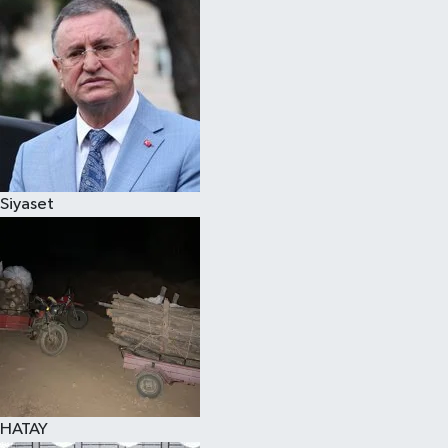
Spor
Teknoloji
Yaşam
Siyaset
HATAY