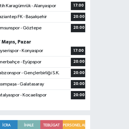
tih Karagümrük - Alanyaspor
17:00
ziantep FK - Başakşehir
20:00
msunspor - Göztepe
20:00
7 Mayıs, Pazar
yserispor - Konyaspor
17:00
nerbahçe - Eyüpspor
20:00
abzonspor - Gençlerbirliği S.K.
20:00
sımpaşa - Galatasaray
20:00
talyaspor - Kocaelispor
20:00