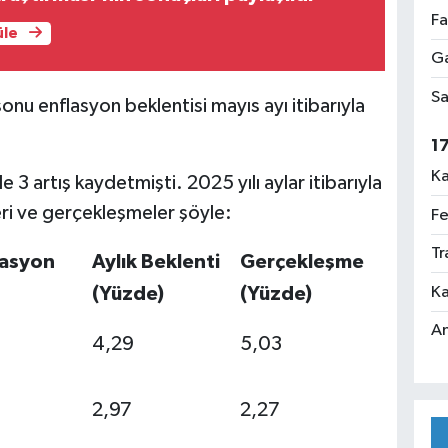
Fa
üle
Ga
Sa
u enflasyon beklentisi mayıs ayı itibarıyla
1
Ka
 3 artış kaydetmişti. 2025 yılı aylar itibarıyla
ri ve gerçekleşmeler şöyle:
Fe
Tr
lasyon
Aylık Beklenti
Gerçekleşme
Ka
(Yüzde)
(Yüzde)
An
4,29
5,03
2,97
2,27