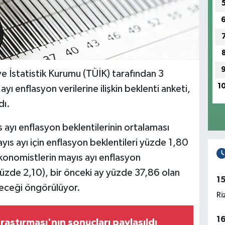
e İstatistik Kurumu (TÜİK) tarafından 3
1
yı enflasyon verilerine ilişkin beklenti anketi,
dı.
 ayı enflasyon beklentilerinin ortalaması
ıs ayı için enflasyon beklentileri yüzde 1,80
Ekonomistlerin mayıs ayı enflasyon
yüzde 2,10), bir önceki ay yüzde 37,86 olan
1
neceği öngörülüyor.
Ri
1
raştırması'nın sonuçları paylaşıldı