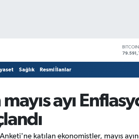
BITCOI
79.591,
DOLAR
45,436
EURO
53,386
iyaset
Sağlık
Resmi İlanlar
STERLİ
61,603
G.ALTIN
6862,
 mayıs ayı Enflasy
BİST10
14.598
çlandı
Anketi'ne katılan ekonomistler, mayıs ayın