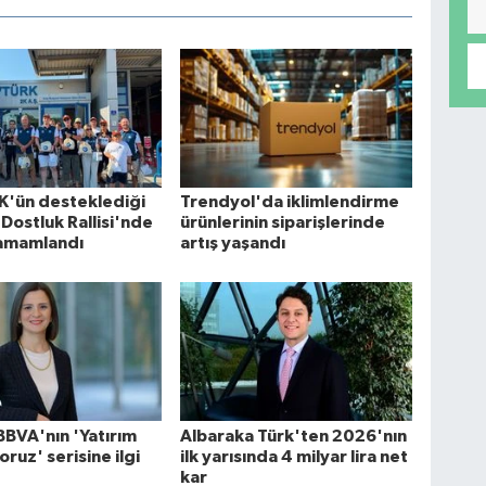
'ün desteklediği
Trendyol'da iklimlendirme
Dostluk Rallisi'nde
ürünlerinin siparişlerinde
 tamamlandı
artış yaşandı
BBVA'nın 'Yatırım
Albaraka Türk'ten 2026'nın
ruz' serisine ilgi
ilk yarısında 4 milyar lira net
kar