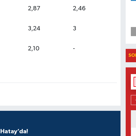
2,87
2,46
3,24
3
2,10
-
SO
 Hatay’da!