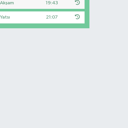
Akşam
19:43
Yatsı
21:07