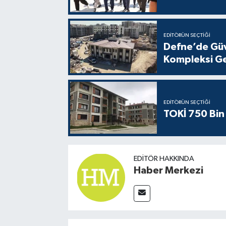
EDITÖRÜN SEÇTIĞI
Defne’de Güv
Kompleksi Ge
EDITÖRÜN SEÇTIĞI
TOKİ 750 Bin 
EDITÖR HAKKINDA
Haber Merkezi