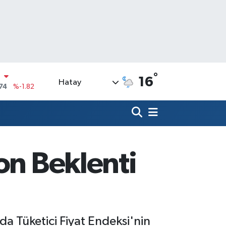
N
74
%-1.82
°
16
Hatay
20
%0.02
90
%0.19
N
80
%0.18
09000
%0.19
on Beklenti
0
,00
%0
da Tüketici Fiyat Endeksi'nin