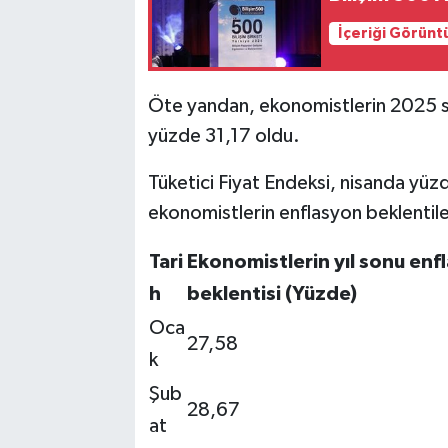
İçeriği Görünt
Öte yandan, ekonomistlerin 2025 son
yüzde 31,17 oldu.
Tüketici Fiyat Endeksi, nisanda yüzde
ekonomistlerin enflasyon beklentile
Tari
Ekonomistlerin yıl sonu enf
h
beklentisi (Yüzde)
Oca
27,58
k
Şub
28,67
at