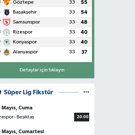
5
Göztepe
33
55
6
Başakşehir
33
54
7
Samsunspor
33
48
8
Rizespor
33
40
9
Konyaspor
33
40
0
Alanyaspor
33
37
Detaylar için tıklayın
Süper Lig Fikstür
5 Mayıs, Cuma
zespor - Beşiktaş
20:00
6 Mayıs, Cumartesi