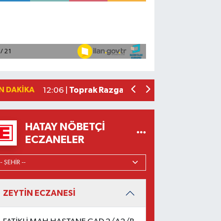
Adana'da iş yerinde 2 kişi ölü bulundu
12:23 |
Sosyal medyadaki yemek videoları kontr
12:21 |
Mersin'de hazır giyimciler 7 ayda 210 m
12:14 |
Vanspor FK'nin yeni transferi Khan'ın 
12:06 |
N DAKIKA
Toprak Razgatlıoğlu, MotoGP'de sezonun
12:06 |
HATAY NÖBETÇI
ECZANELER
ZEYTİN ECZANESİ