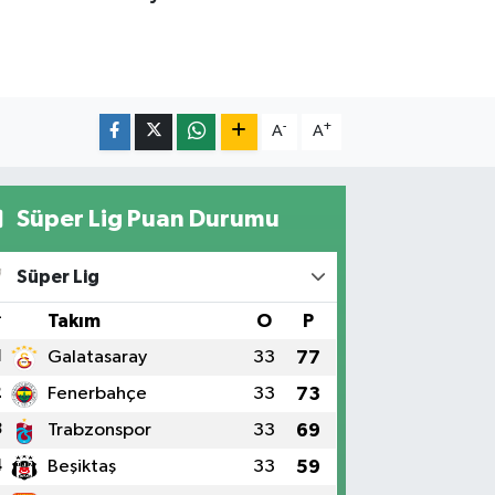
-
+
A
A
Süper Lig Puan Durumu
Süper Lig
#
Takım
O
P
1
Galatasaray
33
77
2
Fenerbahçe
33
73
3
Trabzonspor
33
69
4
Beşiktaş
33
59