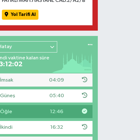
FATİKLİ MAH.HASTANE CAD.2/A2/B
Yol Tarifi Al
Hatay
indi vaktine kalan süre
3:12:01
İmsak
04:09
Güneş
05:40
Öğle
12:46
İkindi
16:32