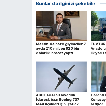
Bunlar da ilginizi çekebilir
Mersin'de hazır giyimciler 7
TÜVTÜRK
ayda 210 milyon 925 bin
Anadolu 
dolarlık ihracat yaptı
ilk yarı
ABD Federal Havacılık
Garanti 
İdaresi, bazı Boeing 737
Konuşuyo
MAX uçakları için 'çatlak
artıyor