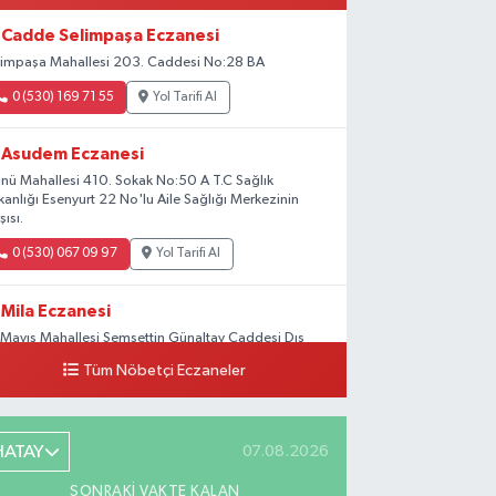
Cadde Selimpaşa Eczanesi
limpaşa Mahallesi 203. Caddesi No:28 BA
0 (530) 169 71 55
Yol Tarifi Al
Asudem Eczanesi
önü Mahallesi 410. Sokak No:50 A T.C Sağlık
kanlığı Esenyurt 22 No'lu Aile Sağlığı Merkezinin
şısı.
0 (530) 067 09 97
Yol Tarifi Al
Mila Eczanesi
 Mayıs Mahallesi Şemsettin Günaltay Caddesi Dış
pı No:168-170 G No:29
Tüm Nöbetçi Eczaneler
0 (216) 514 23 73
Yol Tarifi Al
Kasımpaşa Eczanesi
HATAY
07.08.2026
hya Kahya Mahallesi Kasımpaşa Bostanı Sokak 18A
SONRAKI VAKTE KALAN
tfak Ekipmanları Satan Dükkanların Olduğu