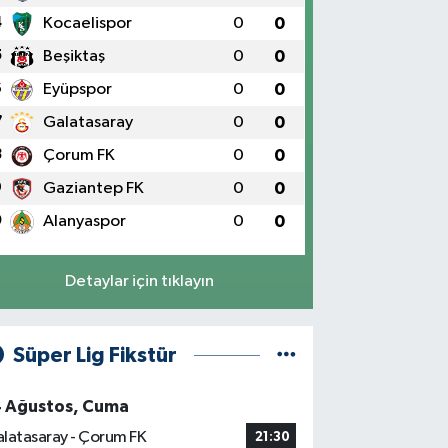
4
Kocaelispor
0
0
5
Beşiktaş
0
0
6
Eyüpspor
0
0
7
Galatasaray
0
0
8
Çorum FK
0
0
9
Gaziantep FK
0
0
0
Alanyaspor
0
0
Detaylar için tıklayın
Süper Lig Fikstür
4 Ağustos, Cuma
latasaray - Çorum FK
21:30