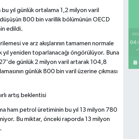
Ca
bu yıl günlük ortalama 1,2 milyon varil
So
 düşüşün 800 bin varillik bölümünün OECD
n edildi.
İMS
04:
gerilemesi ve arz akışlarının tamamen normale
Ba
mar
k yıl yeniden toparlanacağı öngörülüyor. Buna
bu
27'de günlük 2 milyon varil artarak 104,8
lamasının günlük 800 bin varil üzerine çıkması
Pe
Sa
lı artış beklentisi
 ham petrol üretiminin bu yıl 13 milyon 780
eniyor. Bu miktar, önceki raporda 13 milyon
Os
.