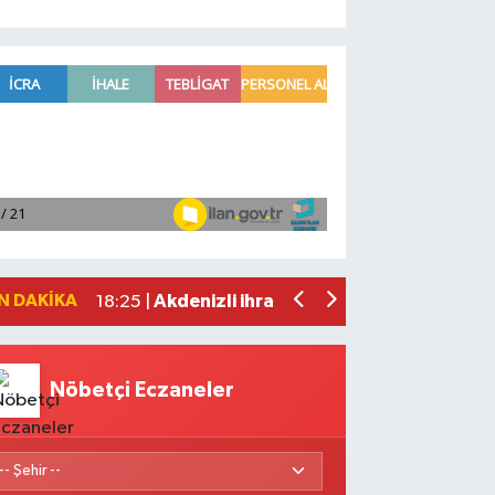
VakıfBank'tan 2026'nın ilk yarısında 3
19:38 |
Mersin'de bir kişi evinde ölü bulundu
19:19 |
Bakan Yumaklı, 688 milyon 200 bin lira
18:41 |
Borsa günü düşüşle tamamladı
18:31 |
N DAKIKA
Akdenizli ihracatçılar temmuzda 92,6 m
18:25 |
Nöbetçi Eczaneler