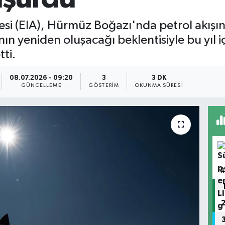
si (EIA), Hürmüz Boğazı'nda petrol akışın
nın yeniden oluşacağı beklentisiyle bu yıl i
tti.
08.07.2026 - 09:20
3
3 DK
GÜNCELLEME
GÖSTERIM
OKUNMA SÜRESI