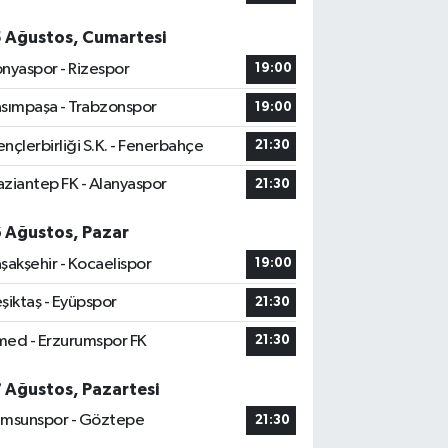
5 Ağustos, Cumartesi
nyaspor - Rizespor
19:00
sımpaşa - Trabzonspor
19:00
nçlerbirliği S.K. - Fenerbahçe
21:30
ziantep FK - Alanyaspor
21:30
6 Ağustos, Pazar
şakşehir - Kocaelispor
19:00
şiktaş - Eyüpspor
21:30
ed - Erzurumspor FK
21:30
7 Ağustos, Pazartesi
msunspor - Göztepe
21:30