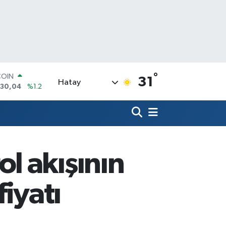
°
LAR
31
Hatay
7106
%0.17
RO
1652
%0.27
RLİN
4046
%0.35
M ALTIN
8.49
%2.12
l akışının
T100
773
%-19
COIN
fiyatı
130,04
%1.2