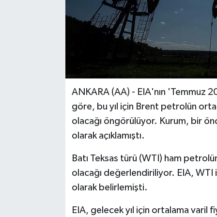
ANKARA (AA) - EIA'nın 'Temmuz 2
göre, bu yıl için Brent petrolün orta
olacağı öngörülüyor. Kurum, bir önc
olarak açıklamıştı.
Batı Teksas türü (WTI) ham petrolün 
olacağı değerlendiriliyor. EIA, WTI 
olarak belirlemişti.
EIA, gelecek yıl için ortalama varil f