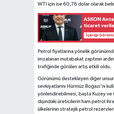
WTI için ise 60,76 dolar olarak belir
ASKON Antal
ticaret veril
İçeriği Görünt
Petrol fiyatlarına yönelik görünümd
imzalanan mutabakat zaptının ard
trafiğinde görülen artış etkili oldu.
Görünümü destekleyen diğer unsurlar
sevkiyatlarını Hürmüz Boğazı'nı kul
yönlendirebilmesi, başta Kuzey v
dışındaki üreticilerin ham petrol ih
ülkelerinin stratejik petrol rezervle