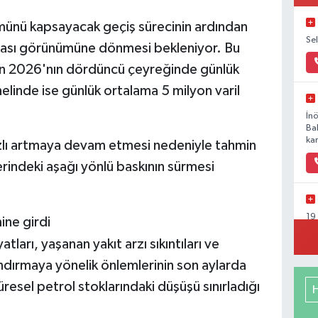
ünü kapsayacak geçiş sürecinin ardından
Se
azlası görünümüne dönmesi bekleniyor. Bu
nın 2026'nın dördüncü çeyreğinde günlük
elinde ise günlük ortalama 5 milyon varil
İn
Ba
kar
zlı artmaya devam etmesi nedeniyle tahmin
rindeki aşağı yönlü baskının sürmesi
19
ine girdi
Ka
atları, yaşanan yakıt arzı sıkıntıları ve
andırmaya yönelik önlemlerinin son aylarda
üresel petrol stoklarındaki düşüşü sınırladığı
Ya
Mu