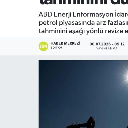
Spor
ABD Enerji Enformasyon İdare
petrol piyasasında arz fazlası
Teknoloji
tahminini aşağı yönlü revize e
Yaşam
HABER MERKEZI
08.07.2026 - 09:12
EDITÖR
YAYINLANMA