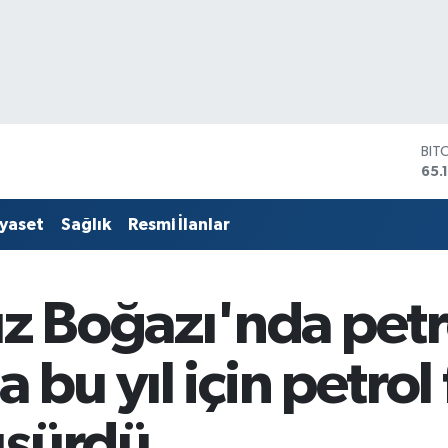
DO
47,
EU
55,
iyaset
Sağlık
Resmi İlanlar
STE
64,
GRA
661
 Boğazı'nda petro
BİS
13.
BIT
 bu yıl için petrol 
65.
üşürdü