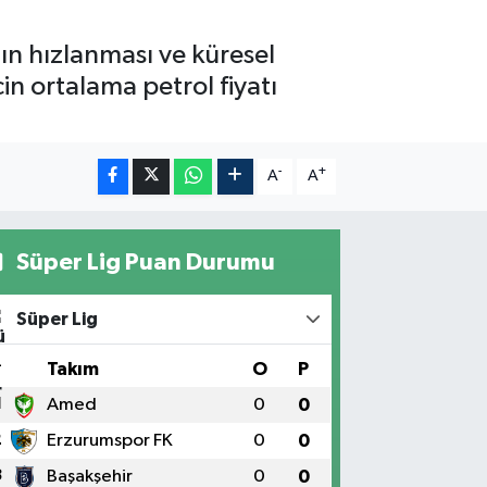
ın hızlanması ve küresel
çin ortalama petrol fiyatı
-
+
A
A
Süper Lig Puan Durumu
Süper Lig
#
Takım
O
P
1
Amed
0
0
2
Erzurumspor FK
0
0
3
Başakşehir
0
0