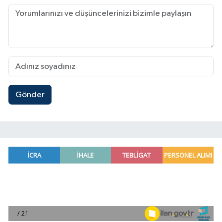
Gönder
Antalya'da apartman dairesinde çıkan yangında
20:05 |
Side Antik Kenti'nde düzenlenen AKMED Arkeol
19:56 |