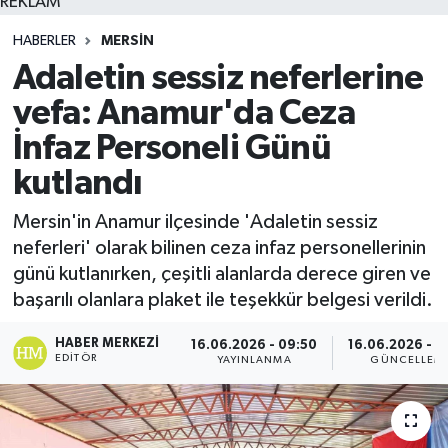
REKLAM
HABERLER
MERSIN
Adaletin sessiz neferlerine
vefa: Anamur'da Ceza
İnfaz Personeli Günü
kutlandı
Mersin'in Anamur ilçesinde 'Adaletin sessiz
neferleri' olarak bilinen ceza infaz personellerinin
günü kutlanırken, çeşitli alanlarda derece giren ve
başarılı olanlara plaket ile teşekkür belgesi verildi.
HABER MERKEZI
16.06.2026 - 09:50
16.06.2026 - 0
EDITÖR
YAYINLANMA
GÜNCELLEM