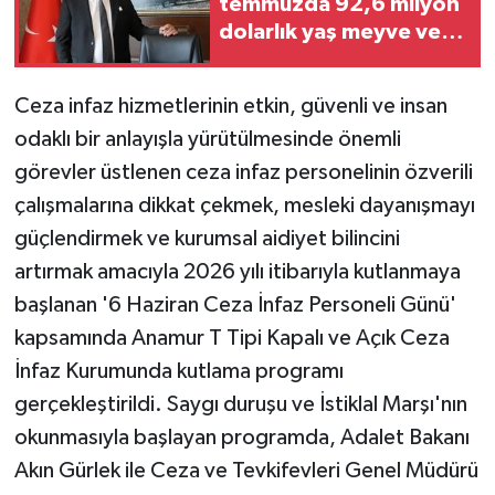
temmuzda 92,6 milyon
dolarlık yaş meyve ve
sebze ihraç etti
Ceza infaz hizmetlerinin etkin, güvenli ve insan
odaklı bir anlayışla yürütülmesinde önemli
görevler üstlenen ceza infaz personelinin özverili
çalışmalarına dikkat çekmek, mesleki dayanışmayı
güçlendirmek ve kurumsal aidiyet bilincini
artırmak amacıyla 2026 yılı itibarıyla kutlanmaya
başlanan '6 Haziran Ceza İnfaz Personeli Günü'
kapsamında Anamur T Tipi Kapalı ve Açık Ceza
İnfaz Kurumunda kutlama programı
gerçekleştirildi. Saygı duruşu ve İstiklal Marşı'nın
okunmasıyla başlayan programda, Adalet Bakanı
Akın Gürlek ile Ceza ve Tevkifevleri Genel Müdürü