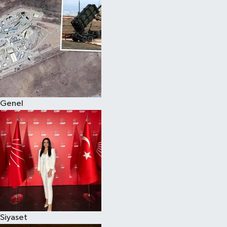
Spor
Teknoloji
Yaşam
Genel
Siyaset