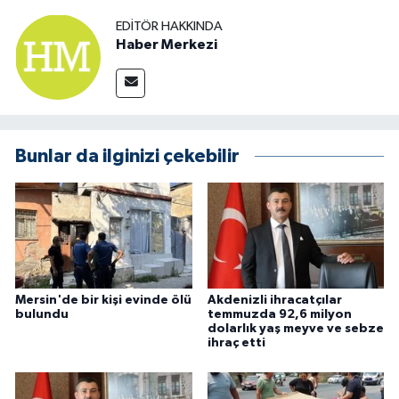
EDITÖR HAKKINDA
Haber Merkezi
Bunlar da ilginizi çekebilir
Mersin'de bir kişi evinde ölü
Akdenizli ihracatçılar
bulundu
temmuzda 92,6 milyon
dolarlık yaş meyve ve sebze
ihraç etti