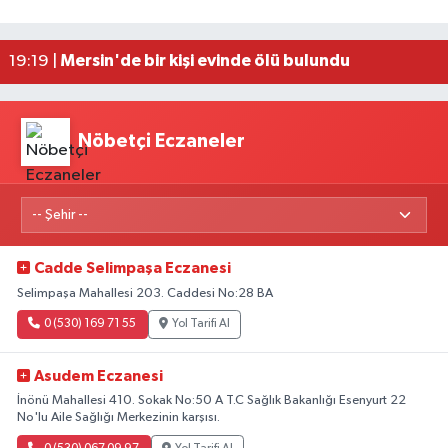
VakıfBank'tan 2026'nın ilk yarısında 30 milyar l
19:38 |
Mersin'de bir kişi evinde ölü bulundu
19:19 |
Antalya'da seyir halindeki otomobilde çıkan yang
21:03 |
Nöbetçi Eczaneler
Cadde Selimpaşa Eczanesi
Selimpaşa Mahallesi 203. Caddesi No:28 BA
0 (530) 169 71 55
Yol Tarifi Al
Asudem Eczanesi
İnönü Mahallesi 410. Sokak No:50 A T.C Sağlık Bakanlığı Esenyurt 22
No'lu Aile Sağlığı Merkezinin karşısı.