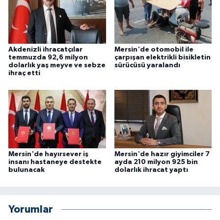
Akdenizli ihracatçılar
Mersin'de otomobil ile
temmuzda 92,6 milyon
çarpışan elektrikli bisikletin
dolarlık yaş meyve ve sebze
sürücüsü yaralandı
ihraç etti
Mersin'de hayırsever iş
Mersin'de hazır giyimciler 7
insanı hastaneye destekte
ayda 210 milyon 925 bin
bulunacak
dolarlık ihracat yaptı
Yorumlar