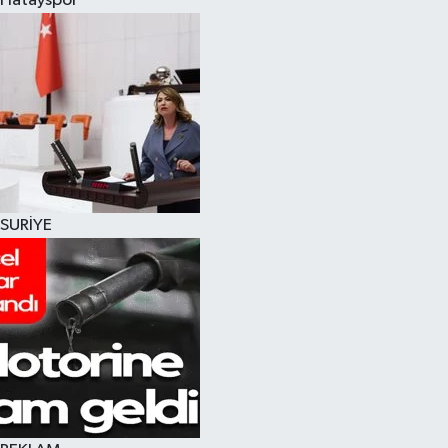
Hatayspor
SURİYE