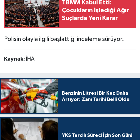
TBMM Kabul Etti:
Çocukların İşlediği Ağır
Suçlarda Yeni Karar
Polisin olayla ilgili başlattığı inceleme sürüyor.
Kaynak:
İHA
Benzinin Litresi Bir Kez Daha
Artıyor: Zam Tarihi Belli Oldu
YKS Tercih Süreci İçin Son Gün!