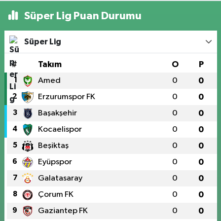
Süper Lig Puan Durumu
Süper Lig
#
Takım
O
P
1
Amed
0
0
2
Erzurumspor FK
0
0
3
Başakşehir
0
0
4
Kocaelispor
0
0
5
Beşiktaş
0
0
6
Eyüpspor
0
0
7
Galatasaray
0
0
8
Çorum FK
0
0
9
Gaziantep FK
0
0