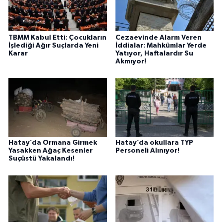
TBMM Kabul Etti: Çocukların
Cezaevinde Alarm Veren
İşlediği Ağır Suçlarda Yeni
İddialar: Mahkûmlar Yerde
Karar
Yatıyor, Haftalardır Su
Akmıyor!
Hatay’da Ormana Girmek
Hatay’da okullara TYP
Yasakken Ağaç Kesenler
Personeli Alınıyor!
Suçüstü Yakalandı!