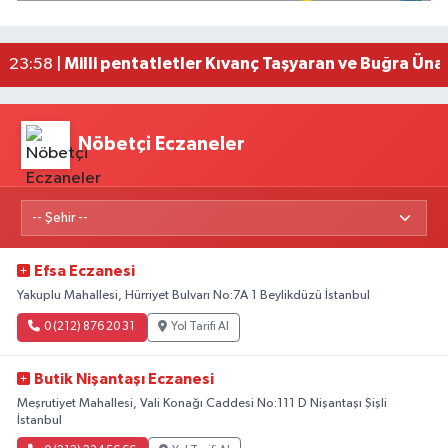
Adana'da silahlı saldırıda 3 kişi yaralandı
00:05 |
Fransa'dan iade edilen tarihi eserler Şam Kalesi
23:59 |
Milli pentatletler Kıvanç Taşyaran ve Buğra Üna
23:58 |
Nöbetçi Eczaneler
Efsa Eczanesi
Yakuplu Mahallesi, Hürriyet Bulvarı No:7A 1 Beylikdüzü İstanbul
0 (212) 876 20 31
Yol Tarifi Al
Butik Nişantaşı Eczanesi
Meşrutiyet Mahallesi, Vali Konağı Caddesi No:111 D Nişantaşı Şişli
İstanbul