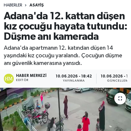
HABERLER
ASAYIŞ
Spor
Adana'da 12. kattan düşen
kız çocuğu hayata tutundu:
Teknoloji
Düşme anı kamerada
Yaşam
Adana'da apartmanın 12. katından düşen 14
yaşındaki kız çocuğu yaralandı. Çocuğun düşme
anı güvenlik kamerasına yansıdı.
HABER MERKEZI
10.06.2026 - 18:42
10.06.2026 - 18
EDITÖR
YAYINLANMA
GÜNCELLEME