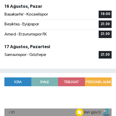
16 Ağustos, Pazar
Başakşehir - Kocaelispor
19:00
Beşiktaş - Eyüpspor
21:30
Amed - Erzurumspor FK
21:30
17 Ağustos, Pazartesi
Samsunspor - Göztepe
21:30
Adana'da helikopter destekli 'huzur ve güven' 
01:06 |
Mersin'de uyuşturucu operasyonunda 190 gram e
00:39 |