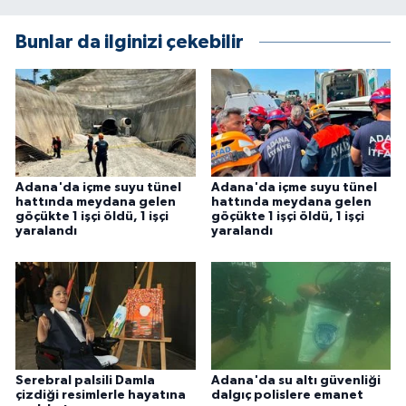
Bunlar da ilginizi çekebilir
Adana'da içme suyu tünel
Adana'da içme suyu tünel
hattında meydana gelen
hattında meydana gelen
göçükte 1 işçi öldü, 1 işçi
göçükte 1 işçi öldü, 1 işçi
yaralandı
yaralandı
Serebral palsili Damla
Adana'da su altı güvenliği
çizdiği resimlerle hayatına
dalgıç polislere emanet