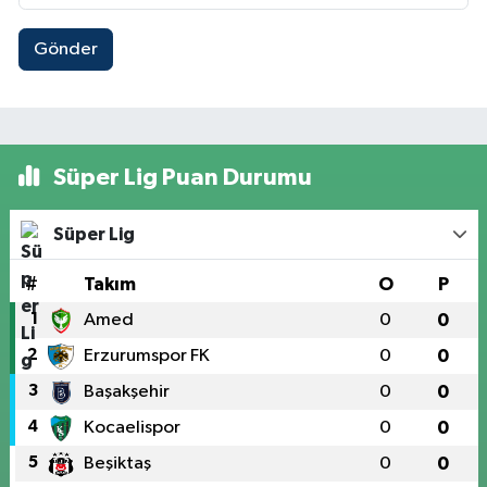
Gönder
Süper Lig Puan Durumu
Süper Lig
#
Takım
O
P
1
Amed
0
0
2
Erzurumspor FK
0
0
3
Başakşehir
0
0
4
Kocaelispor
0
0
5
Beşiktaş
0
0