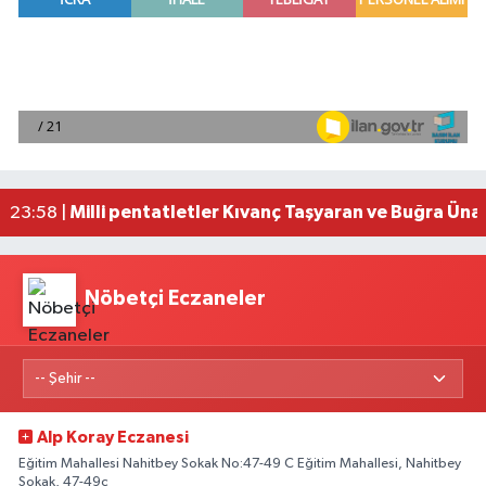
Mersin'de uyuşturucu operasyonunda 190 gram e
00:39 |
Adana'da silahlı saldırıda 3 kişi yaralandı
00:05 |
Fransa'dan iade edilen tarihi eserler Şam Kalesi
23:59 |
Milli pentatletler Kıvanç Taşyaran ve Buğra Üna
23:58 |
Adana'da helikopter destekli 'huzur ve güven' 
01:06 |
Nöbetçi Eczaneler
Alp Koray Eczanesi
Eğitim Mahallesi Nahitbey Sokak No:47-49 C Eğitim Mahallesi, Nahitbey
Sokak, 47-49c