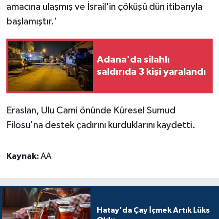
amacına ulaşmış ve İsrail'in çöküşü dün itibarıyla
başlamıştır.'
Adana'da silahlı
saldırıda 3 kişi yaralandı
Eraslan, Ulu Cami önünde Küresel Sumud
Filosu'na destek çadırını kurduklarını kaydetti.
Kaynak:
AA
Hatay'da Çay İçmek Artık Lüks