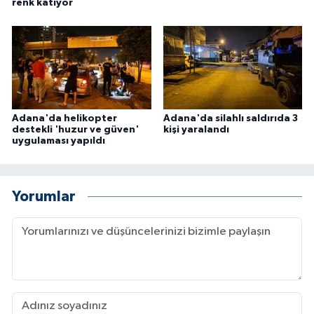
renk katıyor
Adana'da helikopter
Adana'da silahlı saldırıda 3
destekli 'huzur ve güven'
kişi yaralandı
uygulaması yapıldı
Yorumlar