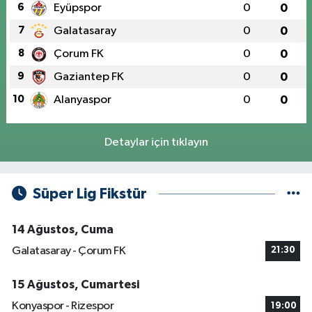
6
Eyüpspor
0
0
7
Galatasaray
0
0
8
Çorum FK
0
0
9
Gaziantep FK
0
0
10
Alanyaspor
0
0
Detaylar için tıklayın
Süper Lig Fikstür
14 Ağustos, Cuma
Galatasaray - Çorum FK
21:30
15 Ağustos, Cumartesi
Konyaspor - Rizespor
19:00