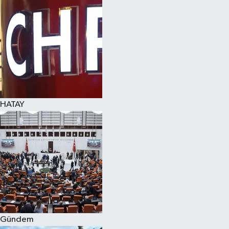
Spor
Teknoloji
Yaşam
HATAY
Gündem