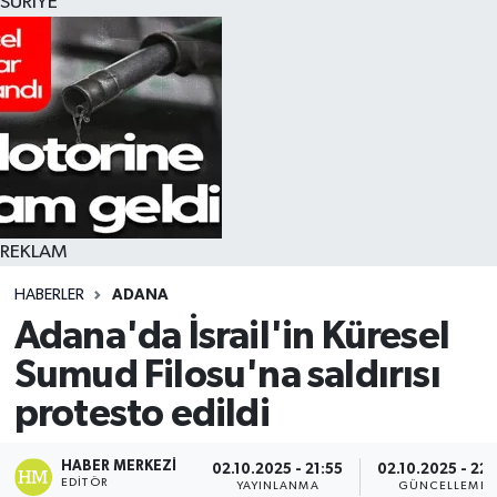
SURİYE
REKLAM
HABERLER
ADANA
Adana'da İsrail'in Küresel
Sumud Filosu'na saldırısı
protesto edildi
HABER MERKEZI
02.10.2025 - 21:55
02.10.2025 - 22:
EDITÖR
YAYINLANMA
GÜNCELLEME