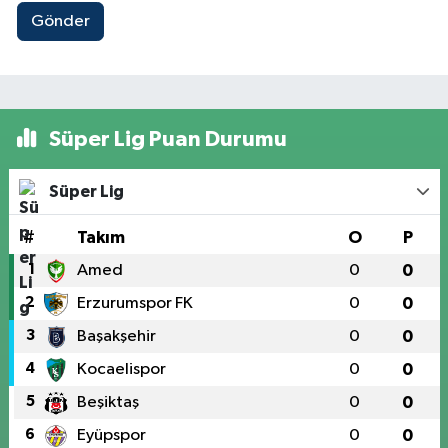
Gönder
Süper Lig Puan Durumu
Süper Lig
#
Takım
O
P
1
Amed
0
0
2
Erzurumspor FK
0
0
3
Başakşehir
0
0
4
Kocaelispor
0
0
5
Beşiktaş
0
0
6
Eyüpspor
0
0