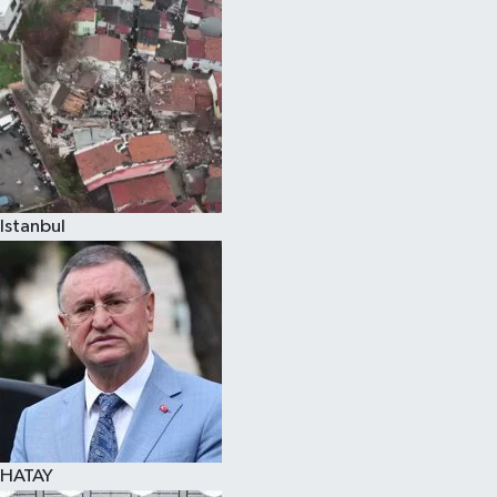
Spor
Teknoloji
Yaşam
Istanbul
HATAY