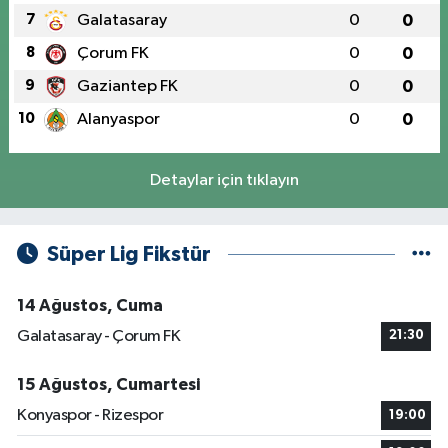
7
Galatasaray
0
0
8
Çorum FK
0
0
9
Gaziantep FK
0
0
10
Alanyaspor
0
0
Detaylar için tıklayın
Süper Lig Fikstür
14 Ağustos, Cuma
Galatasaray - Çorum FK
21:30
15 Ağustos, Cumartesi
Konyaspor - Rizespor
19:00