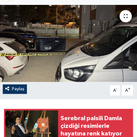
Paylaş
-
+
A
A
Serebral palsili Damla
çizdiği resimlerle
hayatına renk katıyor