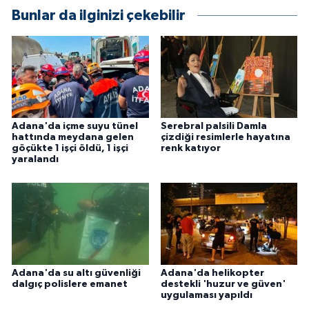
Bunlar da ilginizi çekebilir
Adana'da içme suyu tünel
Serebral palsili Damla
hattında meydana gelen
çizdiği resimlerle hayatına
göçükte 1 işçi öldü, 1 işçi
renk katıyor
yaralandı
Adana'da su altı güvenliği
Adana'da helikopter
dalgıç polislere emanet
destekli 'huzur ve güven'
uygulaması yapıldı