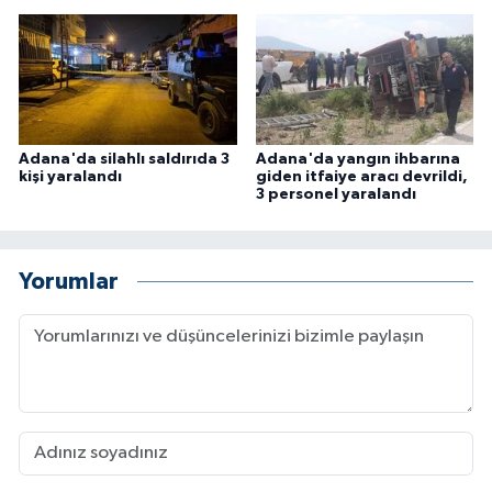
Adana'da silahlı saldırıda 3
Adana'da yangın ihbarına
kişi yaralandı
giden itfaiye aracı devrildi,
3 personel yaralandı
Yorumlar