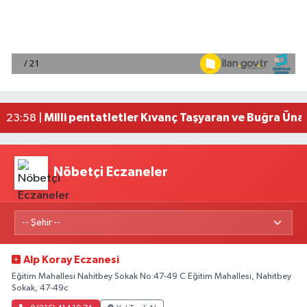
Mersin'de uyuşturucu operasyonunda 190 gram e
00:39 |
Adana'da silahlı saldırıda 3 kişi yaralandı
00:05 |
Fransa'dan iade edilen tarihi eserler Şam Kalesi
23:59 |
Milli pentatletler Kıvanç Taşyaran ve Buğra Üna
23:58 |
Adana'da helikopter destekli 'huzur ve güven' 
01:06 |
Nöbetçi Eczaneler
Alp Koray Eczanesi
Eğitim Mahallesi Nahitbey Sokak No:47-49 C Eğitim Mahallesi, Nahitbey
Sokak, 47-49c