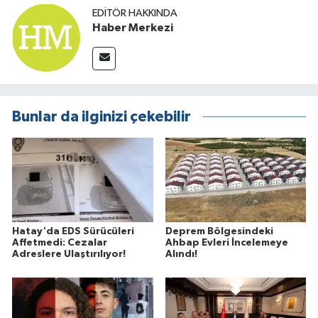
EDITÖR HAKKINDA
Haber Merkezi
Bunlar da ilginizi çekebilir
Hatay'da EDS Sürücüleri
Deprem Bölgesindeki
Affetmedi: Cezalar
Ahbap Evleri İncelemeye
Adreslere Ulaştırılıyor!
Alındı!