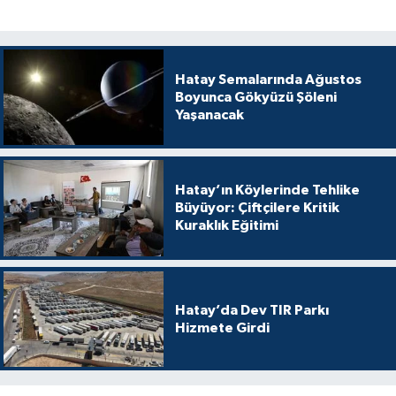
Hatay Semalarında Ağustos
Boyunca Gökyüzü Şöleni
Yaşanacak
Hatay’ın Köylerinde Tehlike
Büyüyor: Çiftçilere Kritik
Kuraklık Eğitimi
Hatay’da Dev TIR Parkı
Hizmete Girdi