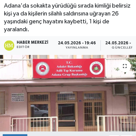
Adana'da sokakta yürüdüğü sırada kimliği belirsiz
Spor
kişi ya da kişilerin silahlı saldırısına uğrayan 26
yaşındaki genç hayatını kaybetti, 1 kişi de
Teknoloji
yaralandı.
Yaşam
HABER MERKEZI
24.05.2026 - 19:46
24.05.2026 - 1
EDITÖR
YAYINLANMA
GÜNCELLEM