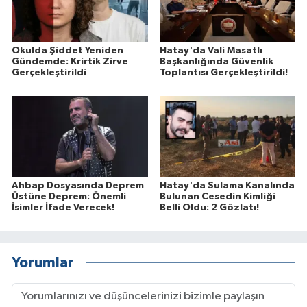
Okulda Şiddet Yeniden
Hatay'da Vali Masatlı
Gündemde: Krirtik Zirve
Başkanlığında Güvenlik
Gerçekleştirildi
Toplantısı Gerçekleştirildi!
Ahbap Dosyasında Deprem
Hatay'da Sulama Kanalında
Üstüne Deprem: Önemli
Bulunan Cesedin Kimliği
İsimler İfade Verecek!
Belli Oldu: 2 Gözlatı!
Yorumlar