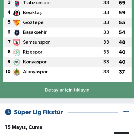
3
Trabzonspor
33
69
4
Beşiktaş
33
59
5
Göztepe
33
55
6
Başakşehir
33
54
7
Samsunspor
33
48
8
Rizespor
33
40
9
Konyaspor
33
40
10
Alanyaspor
33
37
Detaylar için tıklayın
Süper Lig Fikstür
15 Mayıs, Cuma