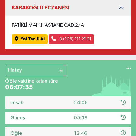
KABAKOĞLU ECZANESİ
FATİKLİ MAH.HASTANE CAD.2/A
Yol Tarifi Al
0 (326) 311 21 21
Hatay
Öğle vaktine kalan süre
06:07:34
İmsak
04:08
Güneş
05:39
Öğle
12:46