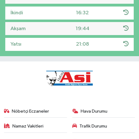
İkindi
16:32
Akşam
19:44
Yatsı
21:08
Nöbetçi Eczaneler
Hava Durumu
Namaz Vakitleri
Trafik Durumu