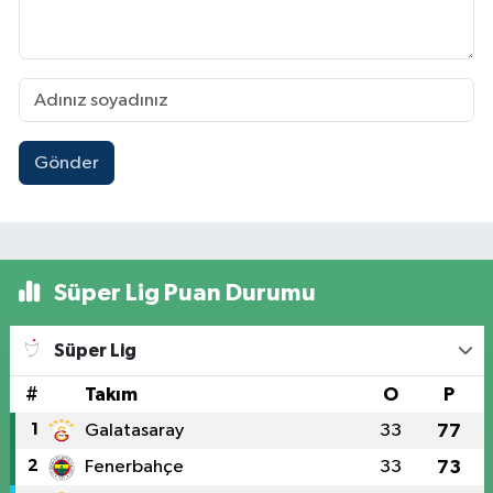
Gönder
Süper Lig Puan Durumu
Süper Lig
#
Takım
O
P
1
Galatasaray
33
77
2
Fenerbahçe
33
73