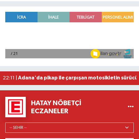
Fenerbahçe, avantaj elde etti
23:49 |
Hataylıların Beklediği Haber Geldi: TOKİ Konut 
22:58 |
Antalya'da 89 yaşındaki kişi evinde ölü bulundu
22:47 |
Adana'da otomobil ile çarpışan motosikletin sü
22:23 |
Adana'da pikap ile çarpışan motosikletin sürücü
22:11 |
HATAY NÖBETÇI
ECZANELER