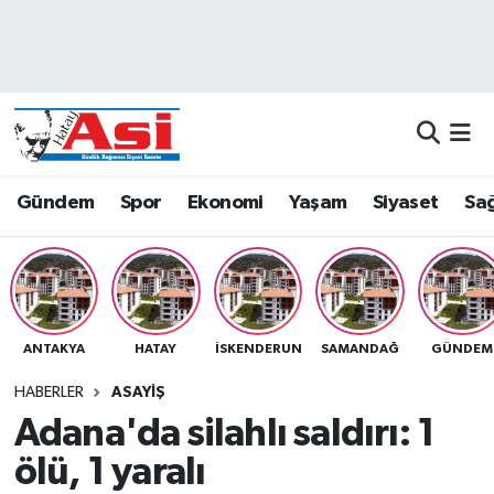
Asayiş
Nöbetçi Eczaneler
Dünya
Hava Durumu
Eğitim
Namaz Vakitleri
Gündem
Spor
Ekonomi
Yaşam
Siyaset
Sağ
Ekonomi
Trafik Durumu
Gündem
Süper Lig Puan Durumu ve Fikstür
ANTAKYA
HATAY
İSKENDERUN
SAMANDAĞ
GÜNDEM
Magazin
Tüm Manşetler
HABERLER
ASAYIŞ
Sağlık
Son Dakika Haberleri
Adana'da silahlı saldırı: 1
ölü, 1 yaralı
Siyaset
Haber Arşivi