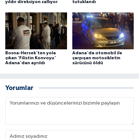
yıldır direksiyon sallıyor
tutuklandı
Bosna-Hersek'ten yola
Adana'da otomobil ile
çıkan 'Filistin Konvoyu'
çarpışan motosikletin
Adana'dan ayrıldı
sürücüsü öldü
Yorumlar