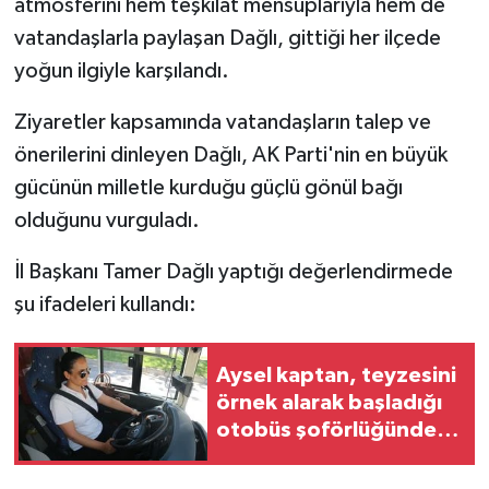
atmosferini hem teşkilat mensuplarıyla hem de
vatandaşlarla paylaşan Dağlı, gittiği her ilçede
yoğun ilgiyle karşılandı.
Ziyaretler kapsamında vatandaşların talep ve
önerilerini dinleyen Dağlı, AK Parti'nin en büyük
gücünün milletle kurduğu güçlü gönül bağı
olduğunu vurguladı.
İl Başkanı Tamer Dağlı yaptığı değerlendirmede
şu ifadeleri kullandı:
Aysel kaptan, teyzesini
örnek alarak başladığı
otobüs şoförlüğünde
18 yıldır direksiyon
sallıyor