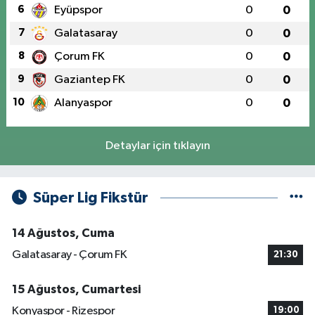
6
Eyüpspor
0
0
7
Galatasaray
0
0
8
Çorum FK
0
0
9
Gaziantep FK
0
0
10
Alanyaspor
0
0
Detaylar için tıklayın
Süper Lig Fikstür
14 Ağustos, Cuma
Galatasaray - Çorum FK
21:30
15 Ağustos, Cumartesi
Konyaspor - Rizespor
19:00