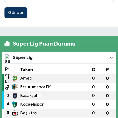
Gönder
Süper Lig Puan Durumu
Süper Lig
#
Takım
O
P
1
Amed
0
0
2
Erzurumspor FK
0
0
3
Başakşehir
0
0
4
Kocaelispor
0
0
5
Beşiktaş
0
0