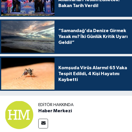
Bakan Tarih Verdi!
“Samandağ’da Denize Girmek
Yasak mı? İki Günlük Kritik Uyarı
Geldi!”
Komşuda Virüs Alarmı! 65 Vaka
Tespit Edildi, 4 Kişi Hayatını
Kaybetti
EDITÖR HAKKINDA
Haber Merkezi