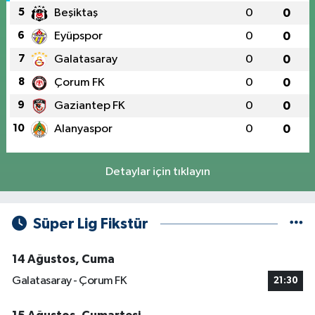
5
Beşiktaş
0
0
6
Eyüpspor
0
0
7
Galatasaray
0
0
8
Çorum FK
0
0
9
Gaziantep FK
0
0
10
Alanyaspor
0
0
Detaylar için tıklayın
Süper Lig Fikstür
14 Ağustos, Cuma
Galatasaray - Çorum FK
21:30