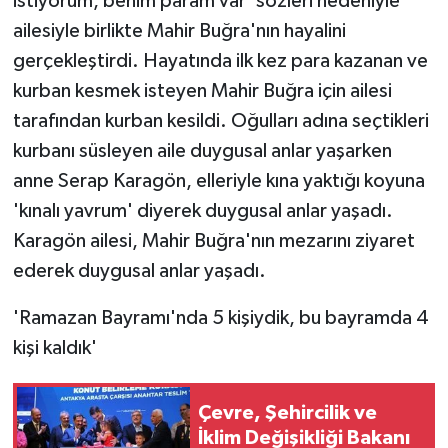
istiyorum, benim param var' sözleri nedeniyle
ailesiyle birlikte Mahir Buğra'nın hayalini
gerçekleştirdi. Hayatında ilk kez para kazanan ve
kurban kesmek isteyen Mahir Buğra için ailesi
tarafından kurban kesildi. Oğulları adına seçtikleri
kurbanı süsleyen aile duygusal anlar yaşarken
anne Serap Karagön, elleriyle kına yaktığı koyuna
'kınalı yavrum' diyerek duygusal anlar yaşadı.
Karagön ailesi, Mahir Buğra'nın mezarını ziyaret
ederek duygusal anlar yaşadı.
'Ramazan Bayramı'nda 5 kişiydik, bu bayramda 4
kişi kaldık'
Çevre, Şehircilik ve
İklim Değişikliği Bakanı