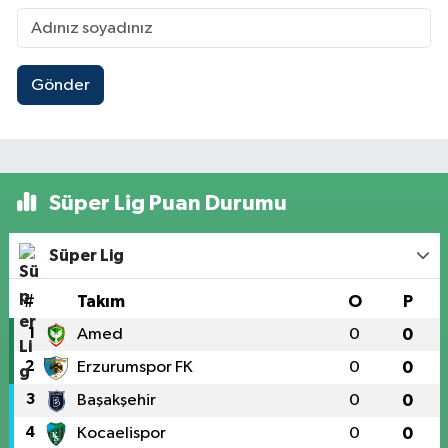
Gönder
Süper Lig Puan Durumu
Süper Lig
#
Takım
O
P
1
Amed
0
0
2
Erzurumspor FK
0
0
3
Başakşehir
0
0
4
Kocaelispor
0
0