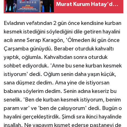
Murat Kurum Hatay'da
konuştu:
Evladının vefatından 2 gün önce kendisine kurban
kesmek istediğini söylediğini dile getiren hayalini
acılı anne Serap Karagön, 'Ölmeden iki gün önce
Çarşamba günüydü. Beraber oturduk kahvaltı
yaptık, oğlumla. Kahvaltıdan sonra oturduk
sohbet ediyorduk. 'Anne bu sene kurban kesmek
istiyorum' dedi. Oğlum senin daha yaşın küçük,
sana düşmez dedim. Ama yine de istiyorsan
babana söylerim dedim. Senin adına keseriz bu
senelik. 'Ben de kurban kesmek istiyorum, benim
param var' ve 'ben de çalışıyorum' dedi. Bugün o
hayalini gerçekleştirdik. Şimdi sıra ikinci hayalinde
inşallah. Ne yapayım kısmet ederse pastaneyi de