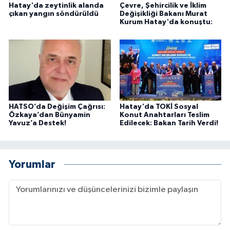
Hatay'da zeytinlik alanda
Çevre, Şehircilik ve İklim
çıkan yangın söndürüldü
Değişikliği Bakanı Murat
Kurum Hatay'da konuştu:
HATSO’da Değişim Çağrısı:
Hatay'da TOKİ Sosyal
Özkaya’dan Bünyamin
Konut Anahtarları Teslim
Yavuz’a Destek!
Edilecek: Bakan Tarih Verdi!
Yorumlar