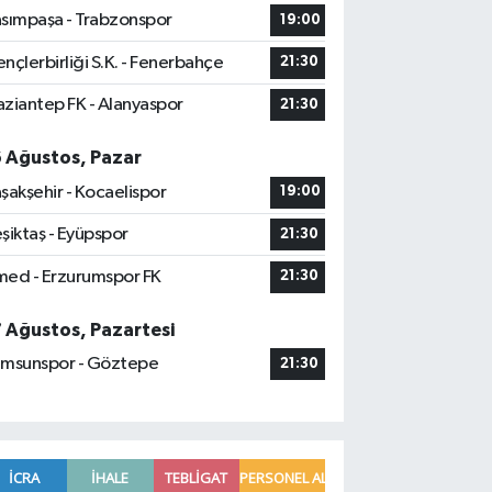
sımpaşa - Trabzonspor
19:00
nçlerbirliği S.K. - Fenerbahçe
21:30
ziantep FK - Alanyaspor
21:30
6 Ağustos, Pazar
şakşehir - Kocaelispor
19:00
şiktaş - Eyüpspor
21:30
ed - Erzurumspor FK
21:30
7 Ağustos, Pazartesi
msunspor - Göztepe
21:30