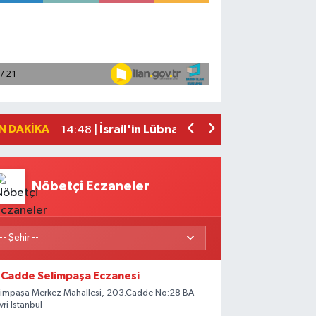
“Samandağ’da Denize Girmek Yasak mı? 
15:30 |
Japonya'nın güneyine ilerleyen Dolphi
14:48 |
CNN: ABD'nin mühimmat stoklarının tüke
14:48 |
Milli kaleci Altay Bayındır, Mancheste
14:48 |
N DAKIKA
İsrail'in Lübnan ordusuna ait iş makine
14:48 |
Nöbetçi Eczaneler
Cadde Selimpaşa Eczanesi
limpaşa Merkez Mahallesi, 203.Cadde No:28 BA
ivri İstanbul