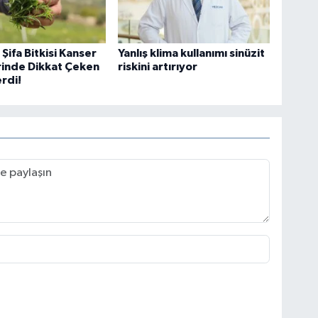
Os
Şifa Bitkisi Kanser
Yanlış klima kullanımı sinüzit
rinde Dikkat Çeken
riskini artırıyor
rdi!
Ve
AŞ
Çe
No
Os
Dur