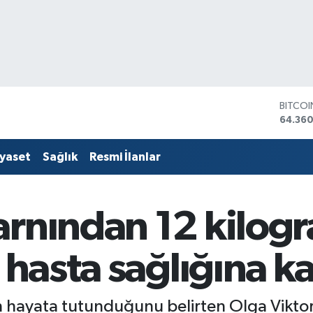
DOLA
47,70
EURO
55,02
iyaset
Sağlık
Resmi İlanlar
STERLİ
64,189
GRAM 
6618.4
rnından 12 kilogra
BİST10
13.887
BITCO
s hasta sağlığına k
64.360
n hayata tutunduğunu belirten Olga Vikto