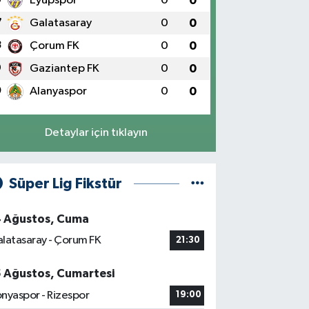
Eyüpspor
0
0
7
Galatasaray
0
0
8
Çorum FK
0
0
9
Gaziantep FK
0
0
0
Alanyaspor
0
0
Detaylar için tıklayın
Süper Lig Fikstür
4 Ağustos, Cuma
latasaray - Çorum FK
21:30
5 Ağustos, Cumartesi
nyaspor - Rizespor
19:00