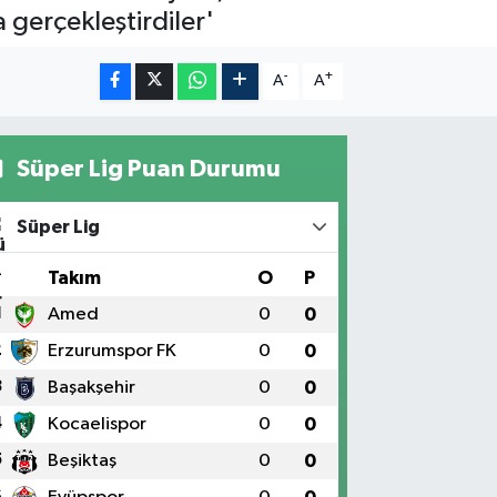
 gerçekleştirdiler'
-
+
A
A
Süper Lig Puan Durumu
Süper Lig
#
Takım
O
P
1
Amed
0
0
2
Erzurumspor FK
0
0
3
Başakşehir
0
0
4
Kocaelispor
0
0
5
Beşiktaş
0
0
6