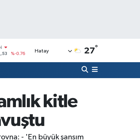
°
R
27
Hatay
69
%0.17
65
%0.01
N
7
%0.02
ALTIN
9
%2.12
mlık kitle
0
%64
IN
avuştu
,53
%-0.76
rovna: - 'En büyük şansım