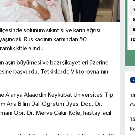
çesinde solunum sıkıntısı ve karın ağrısı
yaşındaki Rus kadının karnından 50
1
mlık kitle alındı.
n aşırı büyümesi ve bazı şikayetleri üzerine
sine başvurdu. Tetkiklerde Viktorovna'nın
ne Alanya Alaaddin Keykubat Üniversitesi Tıp
1
um Ana Bilim Dalı Öğretim Üyesi Doç. Dr.
Ga
zmanı Opr. Dr. Merve Çakır Köle, hastayı acil
1
Ko