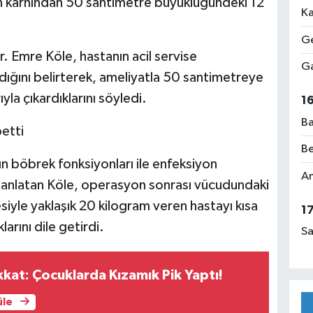
n karnından 50 santimetre büyüklüğündeki 12
Ka
Ge
 Emre Köle, hastanın acil servise
Ga
ığını belirterek, ameliyatla 50 santimetreye
yla çıkardıklarını söyledi.
1
Ba
etti
Be
ın böbrek fonksiyonları ile enfeksiyon
Am
 anlatan Köle, operasyon sonrası vücudundaki
siyle yaklaşık 20 kilogram veren hastayı kısa
1
arını dile getirdi.
Sa
ikkat: Çocuklarda Kızamık Pik Yaptı!
üle