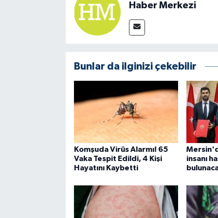
Haber Merkezi
Bunlar da ilginizi çekebilir
Komşuda Virüs Alarmı! 65
Mersin'd
Vaka Tespit Edildi, 4 Kişi
insanı h
Hayatını Kaybetti
bulunac