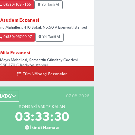
0 (530) 169 71 55
Yol Tarifi Al
Asudem Eczanesi
önü Mahallesi, 410.Sokak No:50 A Esenyurt İstanbul
0 (530) 067 09 97
Yol Tarifi Al
Mila Eczanesi
 Mayıs Mahallesi, Şemsettin Günaltay Caddesi
:168-170 G Kadıköy İstanbul
Tüm Nöbetçi Eczaneler
0 (216) 514 23 73
Yol Tarifi Al
Gültepe Hayat Eczanesi
HATAY
07.08.2026
tabayır Mahallesi, Talatpaşa Caddesi, No:123 A
ltepe Kağıthane İstanbul
SONRAKI VAKTE KALAN
0 (212) 270 59 75
Yol Tarifi Al
03:33:29
İkindi Namazı
Gedikpaşa Eczanesi