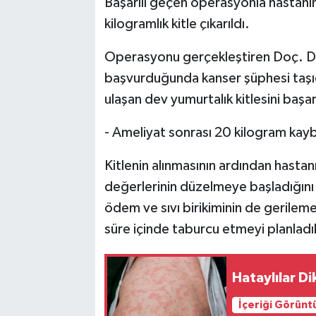
Başarılı geçen operasyonla hastanı
kilogramlık kitle çıkarıldı.
Operasyonu gerçekleştiren Doç. Dr.
başvurduğunda kanser şüphesi taşıd
ulaşan dev yumurtalık kitlesini başarı
- Ameliyat sonrası 20 kilogram kayb
Kitlenin alınmasının ardından hastan
değerlerinin düzelmeye başladığını
ödem ve sıvı birikiminin de gerileme
süre içinde taburcu etmeyi planladıkl
Hataylılar D
İçeriği Görünt