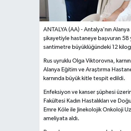
ANTALYA (AA) - Antalya'nın Alanya il
şikayetiyle hastaneye başvuran 58 
santimetre büyüklüğündeki 12 kilogra
Rus uyruklu Olga Viktorovna, karnını
Alanya Eğitim ve Araştırma Hastane
karnında büyük kitle tespit edildi.
Enfeksiyon ve kanser şüphesi üzeri
Fakültesi Kadın Hastalıkları ve Doğ
Emre Köle ile Jinekolojik Onkoloji U
ameliyata aldı.