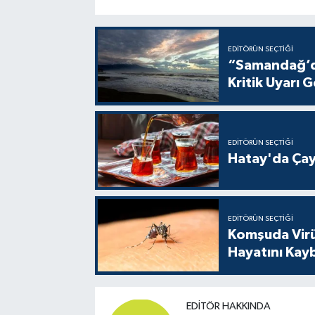
EDITÖRÜN SEÇTIĞI
“Samandağ’da
Kritik Uyarı G
EDITÖRÜN SEÇTIĞI
Hatay'da Çay
EDITÖRÜN SEÇTIĞI
Komşuda Virüs
Hayatını Kay
EDITÖR HAKKINDA