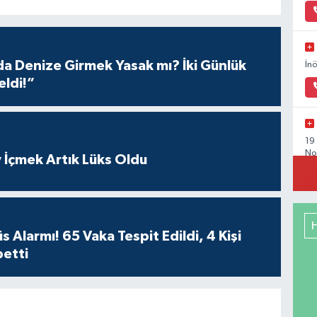
 Denize Girmek Yasak mı? İki Günlük
İn
eldi!”
19
No
 İçmek Artık Lüks Oldu
Or
 Alarmı! 65 Vaka Tespit Edildi, 4 Kişi
Gü
betti