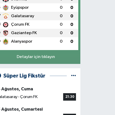
6
Eyüpspor
0
0
7
Galatasaray
0
0
8
Çorum FK
0
0
9
Gaziantep FK
0
0
0
Alanyaspor
0
0
Detaylar için tıklayın
Süper Lig Fikstür
4 Ağustos, Cuma
latasaray - Çorum FK
21:30
5 Ağustos, Cumartesi