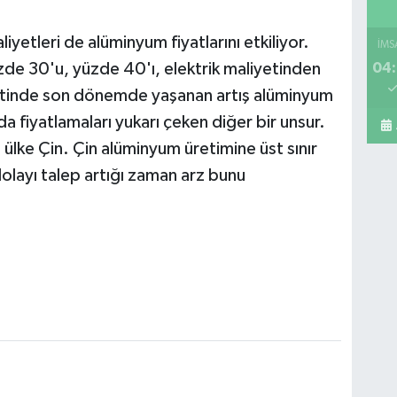
iyetleri de alüminyum fiyatlarını etkiliyor.
İMS
04:
de 30'u, yüzde 40'ı, elektrik maliyetinden
Mi
A 
yetinde son dönemde yaşanan artış alüminyum
da fiyatlamaları yukarı çeken diğer bir unsur.
lke Çin. Çin alüminyum üretimine üst sınır
olayı talep artığı zaman arz bunu
Sa
Ko
ME
BE
CA