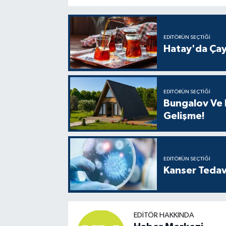
EDITÖRÜN SEÇTIĞI
Hatay'da Çay
EDITÖRÜN SEÇTIĞI
Bungalov Ve B
Gelişme!
EDITÖRÜN SEÇTIĞI
Kanser Tedav
EDITÖR HAKKINDA