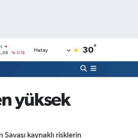
°
R
30
Hatay
36
%0.18
10
%0.32
N
1
%0.38
ALTIN
55
%0.03
 en yüksek
00
%-14
IN
4,08
%-0.18
Savaşı kaynaklı risklerin