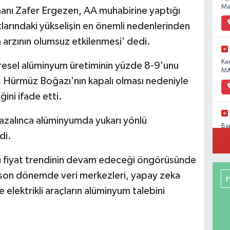
Ma
manı Zafer Ergezen, AA muhabirine yaptığı
arındaki yükselişin en önemli nedenlerinden
m arzının olumsuz etkilenmesi' dedi.
Ka
resel alüminyum üretiminin yüzde 8-9'unu
MA
, Hürmüz Boğazı'nın kapalı olması nedeniyle
ini ifade etti.
 azalınca alüminyumda yukarı yönlü
Ba
di.
Pa
No
ü fiyat trendinin devam edeceği öngörüsünde
son dönemde veri merkezleri, yapay zeka
ve elektrikli araçların alüminyum talebini
Me
RE
DE