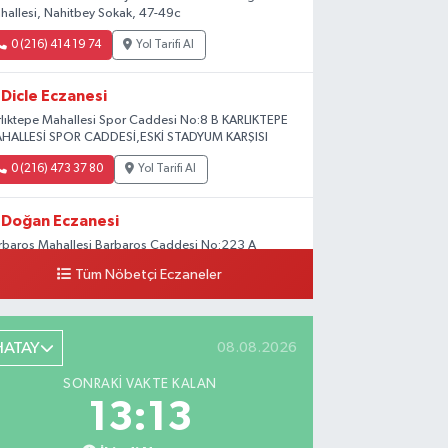
hallesi, Nahitbey Sokak, 47-49c
0 (216) 414 19 74
Yol Tarifi Al
Dicle Eczanesi
rlıktepe Mahallesi Spor Caddesi No:8 B KARLIKTEPE
HALLESİ SPOR CADDESİ,ESKİ STADYUM KARŞISI
0 (216) 473 37 80
Yol Tarifi Al
Doğan Eczanesi
rbaros Mahallesi Barbaros Caddesi No:223 A
ladium AVM aşağısı, Mersinli Ciğerci Apo ve 32.
Tüm Nöbetçi Eczaneler
ter arası
0 (216) 315 64 48
Yol Tarifi Al
HATAY
08.08.2026
Mali Eczanesi
SONRAKI VAKTE KALAN
rkez Mahallesi Tüloğlu Sokak No:4 A
13:12
ŞİTPAŞACADDESİ QNB BANK SOKAĞI REŞİTPAŞA
NİZKÖŞKLER SAĞLIK OCAĞI KARŞISI