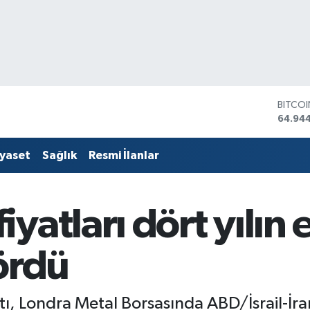
DOLA
47,74
EURO
55,25
iyaset
Sağlık
Resmi İlanlar
STERLİ
64,481
GRAM 
6660.
yatları dört yılın
BİST1
13.779
BITCO
ördü
64.94
, Londra Metal Borsasında ABD/İsrail-İran 