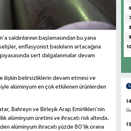
n'a saldırılarının başlamasından bu yana
elişler, enflasyonist baskıların artacağına
1
a piyasasında sert dalgalanmalar devam
ilişkin belirsizliklerin devam etmesi ve
yle alüminyum en çok etkilenen ürünlerden
1
r, Bahreyn ve Birleşik Arap Emirlikleri'nin
Ga
lık alüminyum üretimi ve ihracatı risk altında.
1
den alüminyum ihracatı yüzde 80'lik orana