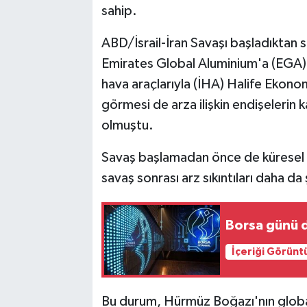
sahip.
ABD/İsrail-İran Savaşı başladıktan s
Emirates Global Aluminium'a (EGA) ait
hava araçlarıyla (İHA) Halife Ekonom
görmesi de arza ilişkin endişelerin
olmuştu.
Savaş başlamadan önce de küresel a
savaş sonrası arz sıkıntıları daha da
Borsa günü 
İçeriği Görünt
Bu durum, Hürmüz Boğazı'nın globa