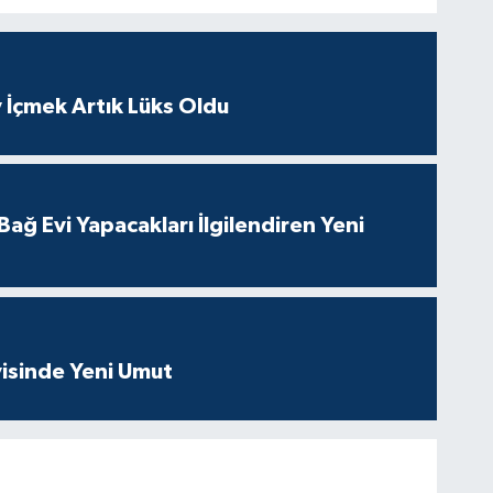
İs
 İçmek Artık Lüks Oldu
Ak
So
ağ Evi Yapacakları İlgilendiren Yeni
At
DÖ
SA
isinde Yeni Umut
Sü