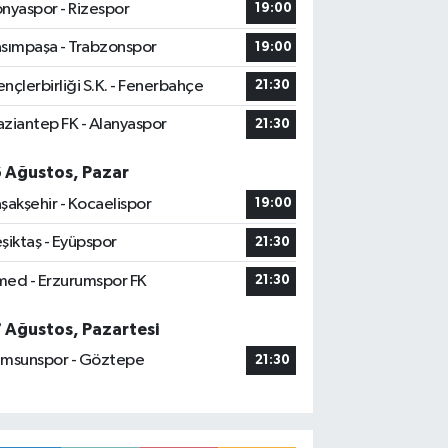
nyaspor - Rizespor
19:00
sımpaşa - Trabzonspor
19:00
nçlerbirliği S.K. - Fenerbahçe
21:30
ziantep FK - Alanyaspor
21:30
6 Ağustos, Pazar
şakşehir - Kocaelispor
19:00
şiktaş - Eyüpspor
21:30
ed - Erzurumspor FK
21:30
7 Ağustos, Pazartesi
msunspor - Göztepe
21:30