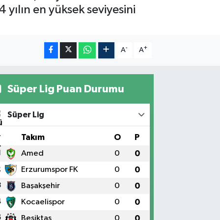
 yılın en yüksek seviyesini
-
+
A
A
Süper Lig Puan Durumu
Süper Lig
#
Takım
O
P
1
Amed
0
0
2
Erzurumspor FK
0
0
3
Başakşehir
0
0
4
Kocaelispor
0
0
5
Beşiktaş
0
0