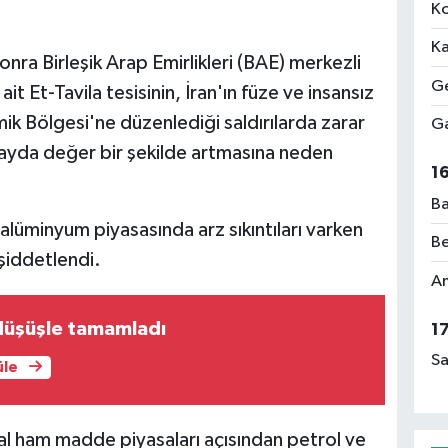
Ko
Ka
onra Birleşik Arap Emirlikleri (BAE) merkezli
Ge
 Et-Tavila tesisinin, İran'ın füze ve insansız
ik Bölgesi'ne düzenlediği saldırılarda zarar
Ga
 kayda değer bir şekilde artmasına neden
1
Ba
lüminyum piyasasında arz sıkıntıları varken
Be
 şiddetlendi.
Am
düşüşle tamamladı
1
Sa
üle
l ham madde piyasaları açısından petrol ve