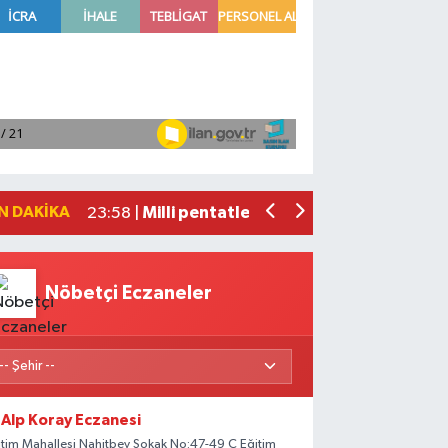
Adana'da helikopter destekli 'huzur v
01:06 |
Mersin'de uyuşturucu operasyonunda 1
00:39 |
Adana'da silahlı saldırıda 3 kişi yaral
00:05 |
Fransa'dan iade edilen tarihi eserler 
23:59 |
N DAKIKA
Milli pentatletler Kıvanç Taşyaran ve
23:58 |
Nöbetçi Eczaneler
Alp Koray Eczanesi
itim Mahallesi Nahitbey Sokak No:47-49 C Eğitim