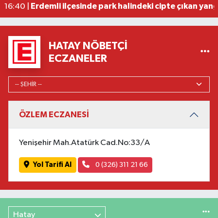
Erdemli ilçesinde park halindeki cipte çıkan yan
16:40 |
HATAY NÖBETÇI
ECZANELER
ÖZLEM ECZANESİ
Yenişehir Mah.Atatürk Cad.No:33/A
Yol Tarifi Al
0 (326) 311 21 66
Hatay