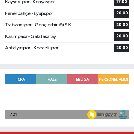
Kayserispor - Konyaspor
17:00
Fenerbahçe - Eyüpspor
20:00
Trabzonspor - Gençlerbirliği S.K.
20:00
Kasımpaşa - Galatasaray
20:00
Antalyaspor - Kocaelispor
20:00
Borsa günü yükselişle tamamladı
19:12 |
Osmaniye'de huzur toplantısı düzenlendi
16:58 |
Adana'da ani kalp durmalarına karşı kullanılan c
16:48 |
Dörtyol'da Korkutan Yangın: Araçlar Hurdaya D
16:42 |