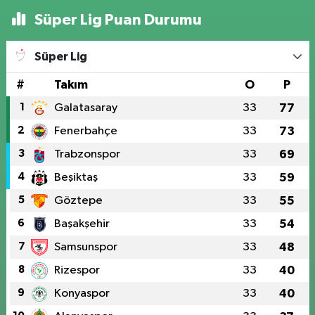
Süper Lig Puan Durumu
Süper Lig
#
Takım
O
P
1
Galatasaray
33
77
2
Fenerbahçe
33
73
3
Trabzonspor
33
69
4
Beşiktaş
33
59
5
Göztepe
33
55
6
Başakşehir
33
54
7
Samsunspor
33
48
8
Rizespor
33
40
9
Konyaspor
33
40