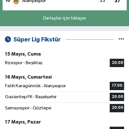
10
Alanyaspor
33
37
Detaylar için tıklayın
Süper Lig Fikstür
15 Mayıs, Cuma
Rizespor - Beşiktaş
20:00
16 Mayıs, Cumartesi
Fatih Karagümrük - Alanyaspor
17:00
Gaziantep FK - Başakşehir
20:00
Samsunspor - Göztepe
20:00
17 Mayıs, Pazar