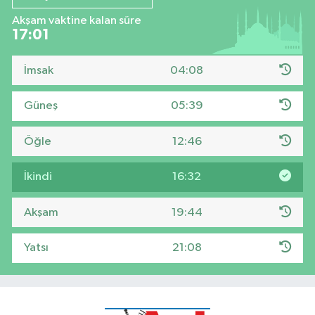
Akşam vaktine kalan süre
17:01
İmsak
04:08
Güneş
05:39
Öğle
12:46
İkindi
16:32
Akşam
19:44
Yatsı
21:08