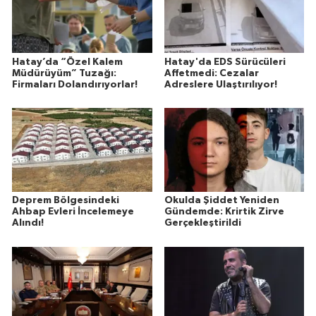
Hatay’da “Özel Kalem
Hatay'da EDS Sürücüleri
Müdürüyüm” Tuzağı:
Affetmedi: Cezalar
Firmaları Dolandırıyorlar!
Adreslere Ulaştırılıyor!
Deprem Bölgesindeki
Okulda Şiddet Yeniden
Ahbap Evleri İncelemeye
Gündemde: Krirtik Zirve
Alındı!
Gerçekleştirildi