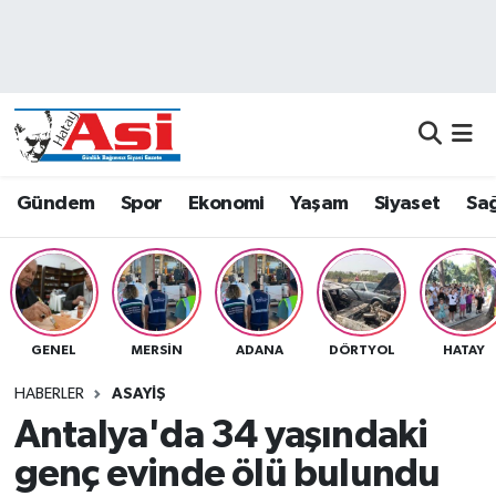
Asayiş
Nöbetçi Eczaneler
Dünya
Hava Durumu
Eğitim
Namaz Vakitleri
Gündem
Spor
Ekonomi
Yaşam
Siyaset
Sağ
Ekonomi
Trafik Durumu
Gündem
Süper Lig Puan Durumu ve Fikstür
GENEL
MERSIN
ADANA
DÖRTYOL
HATAY
Magazin
Tüm Manşetler
HABERLER
ASAYIŞ
Sağlık
Son Dakika Haberleri
Antalya'da 34 yaşındaki
genç evinde ölü bulundu
Siyaset
Haber Arşivi