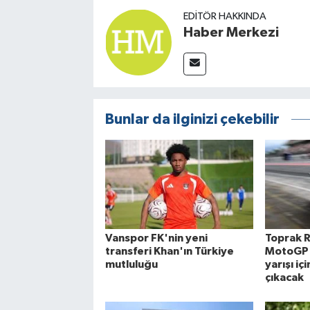
EDITÖR HAKKINDA
Haber Merkezi
Bunlar da ilginizi çekebilir
Vanspor FK'nin yeni
Toprak R
transferi Khan'ın Türkiye
MotoGP'
mutluluğu
yarışı iç
çıkacak