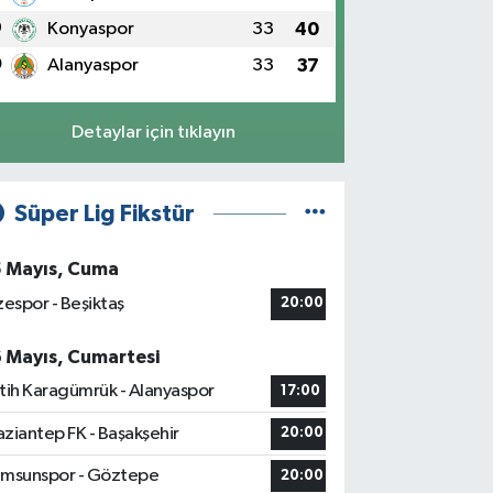
9
Konyaspor
33
40
0
Alanyaspor
33
37
Detaylar için tıklayın
Süper Lig Fikstür
5 Mayıs, Cuma
zespor - Beşiktaş
20:00
6 Mayıs, Cumartesi
tih Karagümrük - Alanyaspor
17:00
ziantep FK - Başakşehir
20:00
msunspor - Göztepe
20:00