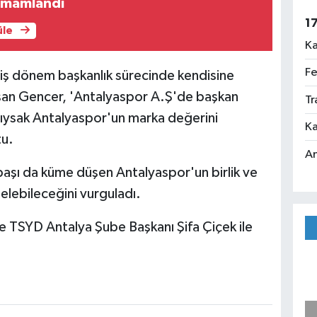
amamlandı
1
üle
Ka
Fe
iş dönem başkanlık sürecinde kendisine
nuşan Gencer, 'Antalyaspor A.Ş'de başkan
Tr
tıysak Antalyaspor'un marka değerini
Ka
tu.
An
aşı da küme düşen Antalyaspor'un birlik ve
elebileceğini vurguladı.
e TSYD Antalya Şube Başkanı Şifa Çiçek ile