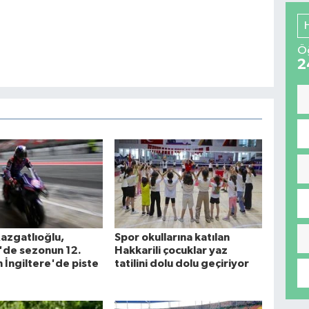
Öğ
2
azgatlıoğlu,
Spor okullarına katılan
de sezonun 12.
Hakkarili çocuklar yaz
in İngiltere'de piste
tatilini dolu dolu geçiriyor