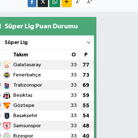
-
+
A
A
Süper Lig Puan Durumu
Süper Lig
#
Takım
O
P
1
Galatasaray
33
77
2
Fenerbahçe
33
73
3
Trabzonspor
33
69
4
Beşiktaş
33
59
5
Göztepe
33
55
6
Başakşehir
33
54
7
Samsunspor
33
48
8
Rizespor
33
40