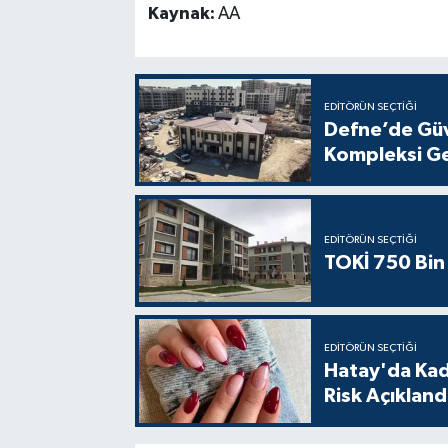
Kaynak:
AA
EDITÖRÜN SEÇTIĞI
Defne’de Güv
Kompleksi Ge
EDITÖRÜN SEÇTIĞI
TOKİ 750 Bin 
EDITÖRÜN SEÇTIĞI
Hatay'da Kadı
Risk Açıkland