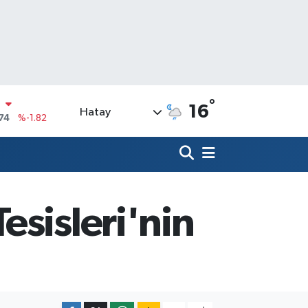
N
°
16
74
%-1.82
Hatay
20
%0.02
90
%0.19
N
80
%0.18
esisleri'nin
09000
%0.19
0
,00
%0