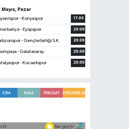
7 Mayıs, Pazar
yserispor - Konyaspor
17:00
nerbahçe - Eyüpspor
20:00
abzonspor - Gençlerbirliği S.K.
20:00
sımpaşa - Galatasaray
20:00
talyaspor - Kocaelispor
20:00
Vanspor FK'nin yeni transferi Khan'ın 
12:06 |
Toprak Razgatlıoğlu, MotoGP'de sezonun
12:06 |