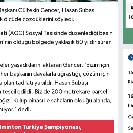
Başkanı Gültekin Gencer, Hasan Subaşı
1
yük ölçüde çözdüklerini söyledi.
ti (AGC) Sosyal Tesisinde düzenlediği basın
i'nin olduğu bölgede yaklaşık 60 yıldır süren
ler yaşadıklarını aktaran Gencer, 'Bizim için
1
, her başkanın davalarla uğraştığı, çözüm için
Ri
a plan tadilatı yapıldı. Hasan Subaşı
a tescil edildi. Biz de 200 metrekare parsel
1
ağız. Kulüp binası ile sahaların olduğu alanda,
Fa
nuyor.' dedi.
Ga
dminton Türkiye Şampiyonası,
Sa