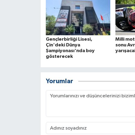
Gençlerbirliği Lisesi,
Milli mot
Çin'deki Dünya
sonu Avr
Şampiyonası'nda boy
yarışaca
gösterecek
Yorumlar