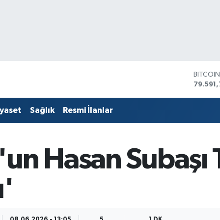
BITCOI
79.591,
DOLAR
45,436
EURO
iyaset
Sağlık
Resmi İlanlar
53,386
STERLİ
61,603
G.ALTIN
un Hasan Subaşı T
6862,
BİST10
14.598
u'
08.06.2026 - 13:05
5
1 DK