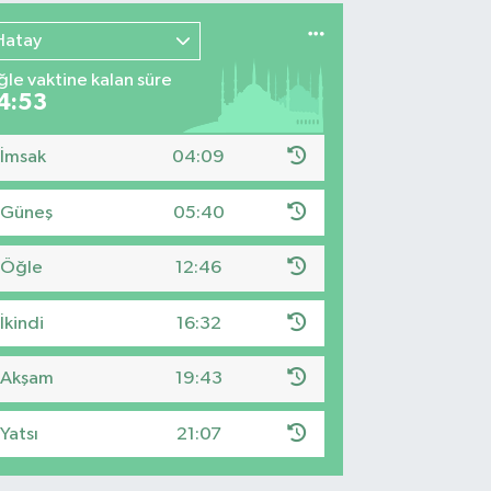
Hatay
le vaktine kalan süre
4:52
İmsak
04:09
Güneş
05:40
Öğle
12:46
İkindi
16:32
Akşam
19:43
Yatsı
21:07