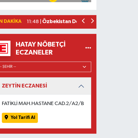
Belçika, Grönland'a asker gönderecek
12:06 |
TÜVTÜRK'ün desteklediği Anadolu Dostl
11:55 |
N DAKIKA
Özbekistan Devlet Tarih Müzesi UNESCO
11:48 |
HATAY NÖBETÇI
ECZANELER
ZEYTİN ECZANESİ
FATİKLİ MAH.HASTANE CAD.2/A2/B
Yol Tarifi Al