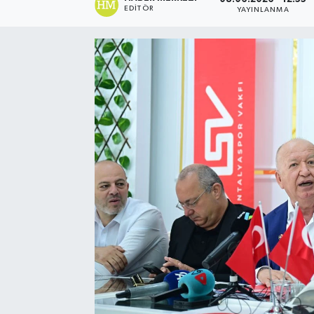
EDITÖR
YAYINLANMA
Spor
Teknoloji
Yaşam