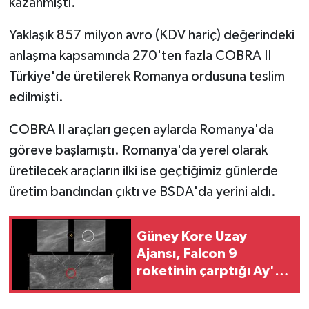
kazanmıştı.
Yaklaşık 857 milyon avro (KDV hariç) değerindeki
anlaşma kapsamında 270'ten fazla COBRA II
Türkiye'de üretilerek Romanya ordusuna teslim
edilmişti.
COBRA II araçları geçen aylarda Romanya'da
göreve başlamıştı. Romanya'da yerel olarak
üretilecek araçların ilki ise geçtiğimiz günlerde
üretim bandından çıktı ve BSDA'da yerini aldı.
Güney Kore Uzay
Ajansı, Falcon 9
roketinin çarptığı Ay'ın
yüzeyini görüntüledi