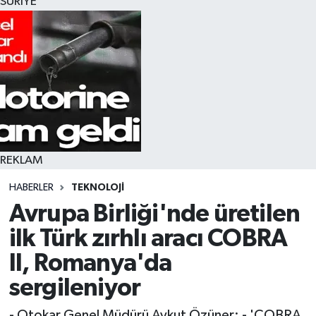
SURİYE
REKLAM
HABERLER
TEKNOLOJI
Avrupa Birliği'nde üretilen
ilk Türk zırhlı aracı COBRA
II, Romanya'da
sergileniyor
- Otokar Genel Müdürü Aykut Özüner: - 'COBRA