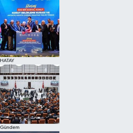
Spor
Teknoloji
Yaşam
HATAY
Gündem