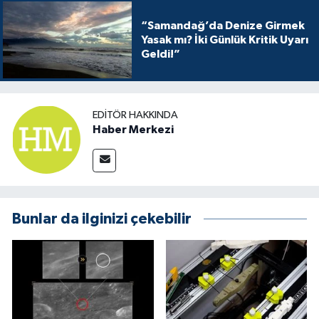
“Samandağ’da Denize Girmek
Yasak mı? İki Günlük Kritik Uyarı
Geldi!”
EDITÖR HAKKINDA
Haber Merkezi
Bunlar da ilginizi çekebilir