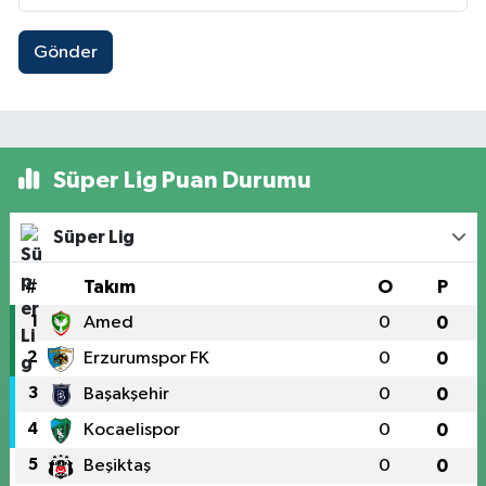
Gönder
Süper Lig Puan Durumu
Süper Lig
#
Takım
O
P
1
Amed
0
0
2
Erzurumspor FK
0
0
3
Başakşehir
0
0
4
Kocaelispor
0
0
5
Beşiktaş
0
0