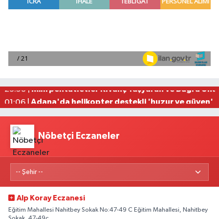
Mersin'de uyuşturucu operasyonunda 190 gram e
00:39 |
Adana'da silahlı saldırıda 3 kişi yaralandı
00:05 |
Fransa'dan iade edilen tarihi eserler Şam Kalesi
23:59 |
Milli pentatletler Kıvanç Taşyaran ve Buğra Üna
23:58 |
Adana'da helikopter destekli 'huzur ve güven' 
01:06 |
Nöbetçi Eczaneler
Alp Koray Eczanesi
Eğitim Mahallesi Nahitbey Sokak No:47-49 C Eğitim Mahallesi, Nahitbey
Sokak, 47-49c