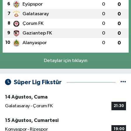
6
Eyüpspor
0
0
7
Galatasaray
0
0
8
Çorum FK
0
0
9
Gaziantep FK
0
0
10
Alanyaspor
0
0
Detaylar için tıklayın
Süper Lig Fikstür
14 Ağustos, Cuma
Galatasaray - Çorum FK
21:30
15 Ağustos, Cumartesi
Konyaspor - Rizespor
19:00