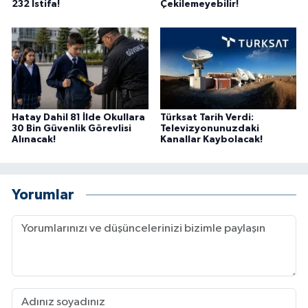
232 İstifa!
Çekilemeyebilir!
Hatay Dahil 81 İlde Okullara
Türksat Tarih Verdi:
30 Bin Güvenlik Görevlisi
Televizyonunuzdaki
Alınacak!
Kanallar Kaybolacak!
Yorumlar