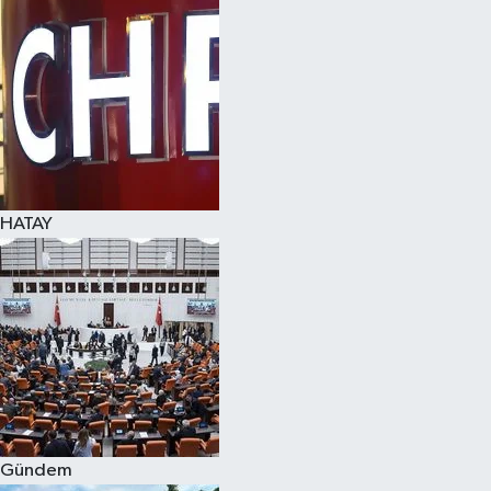
Spor
Teknoloji
Yaşam
HATAY
Gündem