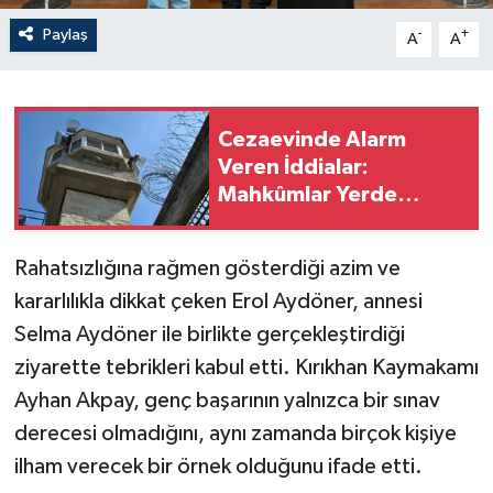
Paylaş
-
+
A
A
Cezaevinde Alarm
Veren İddialar:
Mahkûmlar Yerde
Yatıyor, Haftalardır Su
Akmıyor!
Rahatsızlığına rağmen gösterdiği azim ve
kararlılıkla dikkat çeken Erol Aydöner, annesi
Selma Aydöner ile birlikte gerçekleştirdiği
ziyarette tebrikleri kabul etti. Kırıkhan Kaymakamı
Ayhan Akpay, genç başarının yalnızca bir sınav
derecesi olmadığını, aynı zamanda birçok kişiye
ilham verecek bir örnek olduğunu ifade etti.