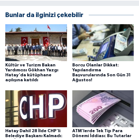
Bunlar da ilginizi çekebilir
Kültür ve Turizm Bakan
Borcu Olanlar Dikkat:
Yardımcısı Gökhan Yazgı
Yapılandırma
Hatay'da kütüphane
Başvurularında Son Gün 31
açılışına katıldı
Ağustos!
Hatay Dahil 28 İlde CHP’li
ATM’lerde Tek Tip Para
Belediye Başkanı Kalmadı:
Dönemi İddiası: Bu Tutarlar